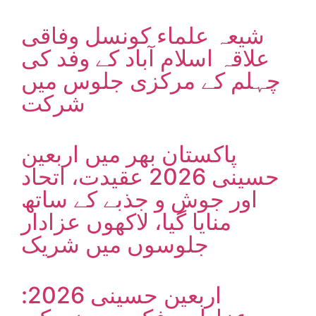
شیعہ علماء کونسل وفاقی
علاقہ اسلام آباد کے وفد کی
چہلم کے مرکزی جلوس میں
شرکت
پاکستان بھر میں اربعین
حسینی 2026 عقیدت، اتحاد
اور جوش و جذبے کے ساتھ
منایا گیا، لاکھوں عزادار
جلوسوں میں شریک
اربعین حسینی 2026: