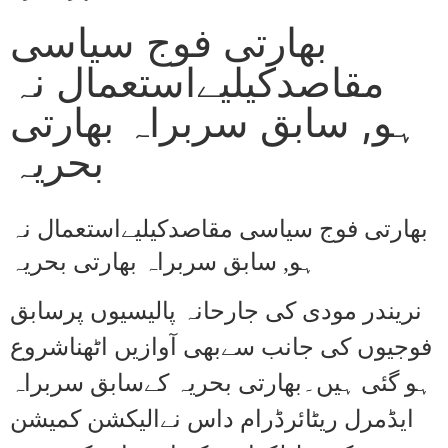
بھارتی فوج سیاسی
مقاصدکیلیےاستعمال نہ
ہو, سابق سربراہ بھارتی
بحریہ
بھارتی فوج سیاسی مقاصدکیلیےاستعمال نہ
ہو, سابق سربراہ بھارتی بحریہ
نریندر مودی کی جارحانہ پالیسیوں پرسابق
فوجیوں کی جانب سےبھی آوازیں اٹھناشروع
ہو گئی ہیں۔بھارتی بحریہ کےسابق سربراہ
ایڈمرل ریٹائرڈرام داس نےالیکشن کمیشن