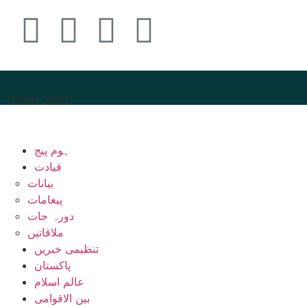
[ticker_post]
ہوم پیج
قیادت
بیانات
پیغامات
دورہ جات
ملاقاتیں
تنظیمی خبریں
پاکستان
عالم اسلام
بین الاقوامی