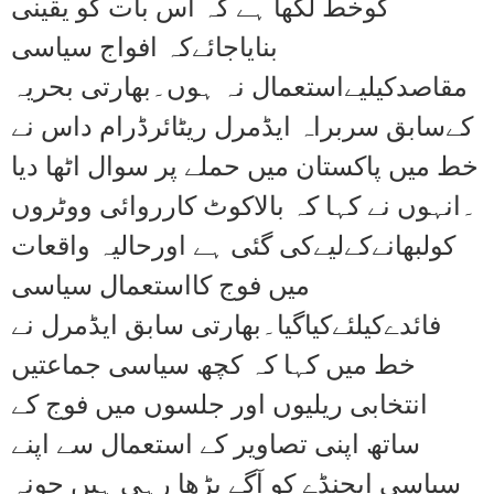
کوخط لکھا ہے کہ اس بات کو یقینی
بنایاجائےکہ افواج سیاسی
مقاصدکیلیےاستعمال نہ ہوں۔بھارتی بحریہ
کےسابق سربراہ ایڈمرل ریٹائرڈرام داس نے
خط میں پاکستان میں حملے پر سوال اٹھا دیا
۔انہوں نے کہا کہ بالاکوٹ کارروائی ووٹروں
کولبھانےکےلیےکی گئی ہے اورحالیہ واقعات
میں فوج کااستعمال سیاسی
فائدےکیلئےکیاگیا۔بھارتی سابق ایڈمرل نے
خط میں کہا کہ کچھ سیاسی جماعتیں
انتخابی ریلیوں اور جلسوں میں فوج کے
ساتھ اپنی تصاویر کے استعمال سے اپنے
سیاسی ایجنڈے کو آگے بڑھا رہی ہیں جونہ