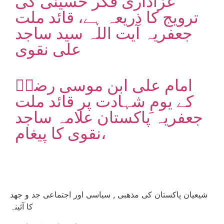
عزاداری فکر حسینی کی
ترویج کا ذریعہ ہے، قائد ملت
جعفریہ آیت اللہ سید ساجد
علی نقوی
امام علی ابن موسی رضاؑ
کے یومِ شہادت پر قائد ملت
جعفریہ پاکستان علامہ ساجد
نقوی کا پیغام،
شیعیان پاکستان کی مذهبی , سیاسی اور اجتماعی جد و جهد
کا آئینہ