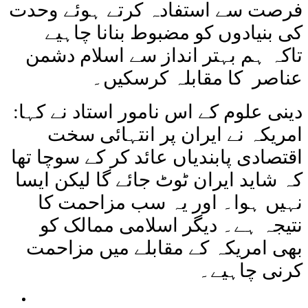
فرصت سے استفادہ کرتے ہوئے وحدت
کی بنیادوں کو مضبوط بنانا چاہیے
تاکہ ہم بہتر انداز سے اسلام دشمن
عناصر کا مقابلہ کرسکیں۔
دینی علوم کے اس نامور استاد نے کہا:
امریکہ نے ایران پر انتہائی سخت
اقتصادی پابندیاں عائد کر کے سوچا تھا
کہ شاید ایران ٹوٹ جائے گا لیکن ایسا
نہیں ہوا۔ اور یہ سب مزاحمت کا
نتیجہ ہے۔ دیگر اسلامی ممالک کو
بھی امریکہ کے مقابلے میں مزاحمت
کرنی چاہیے۔