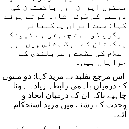
ملتوں ایران اور پاکستان کی
دوستی کی طرف اشارہ کرتے ہوئے
کہا: ملت ایران پاکستانی
لوگوں کو بہت چاہتی ہے کیونکہ
پاکستان کے لوگ مخلص ہیں اور
اسلام کی عظمت و سربلندی کے
خواہاں ہیں۔
اس مرجع تقلید نے مزید کہا: دو ملتوں
کے درمیان باہمی رابطہ زیادہ ہونا
چاہیے تاکہ ان کے درمیان اتحاد و
وحدت کے رشتے میں مزید استحکام
آئے۔
انہوں نے عالمی استکبار کے