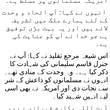
امریکہ مسلمانوں پر مسلط ہے۔
انہوں نے کہا: آپ اتحاد و وحدت
کے لئے ہمارے ملک میں تشریف
لائے ہیں اور یہ بہت بڑی توفیق
ہے جو خدا نے آپ کو عنایت کی
ہے۔
اس شیعہ مرجع تقلید نے کہا: آپ نے
جنرل قاسم سلیمانی کی شہادت کا
ذکر کیا ہے۔ وہ وحدت کے منادی تھے۔
انہوں نے مسلمانوں کو داعش کے شر
سے نجات دی اور امریکہ نے بھی اسی
لیے انہیں شہید کیا۔
آیت اللہ مکارم شیرازی نے دو