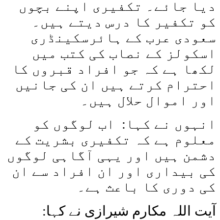
دیا جائے۔ تکفیری اپنے بچوں
کو تکفیر کا درس دیتے ہیں۔
سعودی عرب کے ہائرسکینڈری
اسکولز کے نصاب کی کتب میں
لکھا ہے کہ جو افراد قبروں کا
احترام کرتے ہیں ان کی جانیں
اور اموال حلال ہیں۔
انہوں نے کہا: اب لوگوں کو
معلوم ہے کہ تکفیری بشریت کے
دشمن ہیں اور یہی آگاہی لوگوں
کی بیداری اور ان افراد سے ان
کی دوری کا باعث ہے۔
آیت اللہ مکارم شیرازی نے کہا: