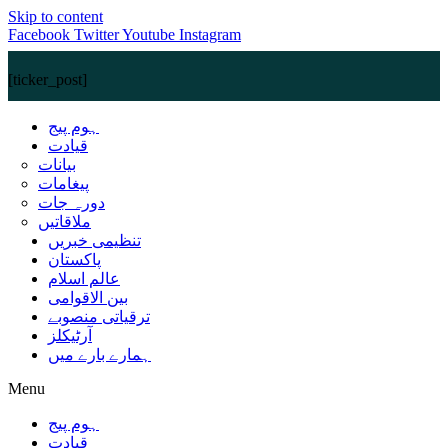
Skip to content
Facebook
Twitter
Youtube
Instagram
[ticker_post]
ہوم پیج
قیادت
بیانات
پیغامات
دورہ جات
ملاقاتیں
تنظیمی خبریں
پاکستان
عالم اسلام
بین الاقوامی
ترقیاتی منصوبے
آرٹیکلز
ہمارے بارے میں
Menu
ہوم پیج
قیادت