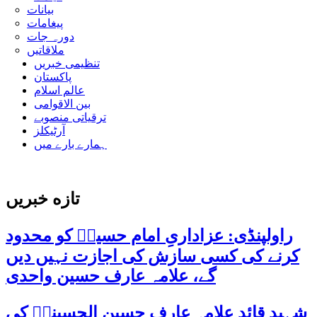
بیانات
پیغامات
دورہ جات
ملاقاتیں
تنظیمی خبریں
پاکستان
عالم اسلام
بین الاقوامی
ترقیاتی منصوبے
آرٹیکلز
ہمارے بارے میں
تازه خبریں
راولپنڈی: عزاداریِ امام حسینؑ کو محدود
کرنے کی کسی سازش کی اجازت نہیں دیں
گے، علامہ عارف حسین واحدی
شہید قائد علامہ عارف حسین الحسینیؒ کی