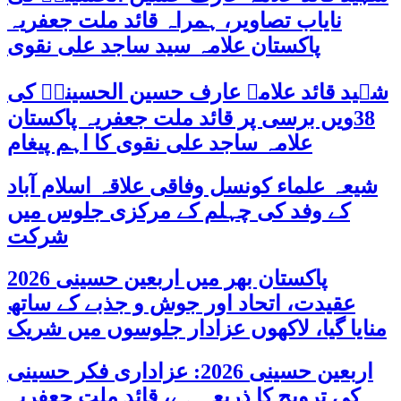
نایاب تصاویر، ہمراہ قائد ملت جعفریہ
پاکستان علامہ سید ساجد علی نقوی
شہید قائد علامہ عارف حسین الحسینیؒ کی
38ویں برسی پر قائد ملت جعفریہ پاکستان
علامہ ساجد علی نقوی کا اہم پیغام
شیعہ علماء کونسل وفاقی علاقہ اسلام آباد
کے وفد کی چہلم کے مرکزی جلوس میں
شرکت
پاکستان بھر میں اربعین حسینی 2026
عقیدت، اتحاد اور جوش و جذبے کے ساتھ
منایا گیا، لاکھوں عزادار جلوسوں میں شریک
اربعین حسینی 2026: عزاداری فکر حسینی
کی ترویج کا ذریعہ ہے، قائد ملت جعفریہ