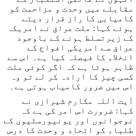
مقابلے میں وحدت و مزاحمت کو
کامیابی کا راز قرار دیتے
ہوئے کہا: ملت عراق نے امریکہ
کے زیرتسلط ہونے کے باوجود
عراق سے امریکی افواج کے
انخلاء کا فیصلہ کیا ہے۔ اس سے
ظاہر ہوتا ہے کہ اگر کوئی ملت
کسی چیز کا ارادہ کر لے تو وہ
اس میں ضرور کامیاب ہوتی ہے۔
آیت اللہ مکارم شیرازی نے
کہا: ضرورت اس امر کی ہے کہ
نوجوانوں اور یونیورسٹیوں کے
طلباء کو اتحاد و وحدت کا درس