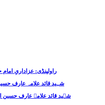
راولپنڈی: عزاداریِ اما
شہید قائد علامہ عارف حسین
شہید قائد علامہ عارف حسین الحسینیؒ کی 38ویں برسی پر قائد ملت جعفریہ پاکستان 