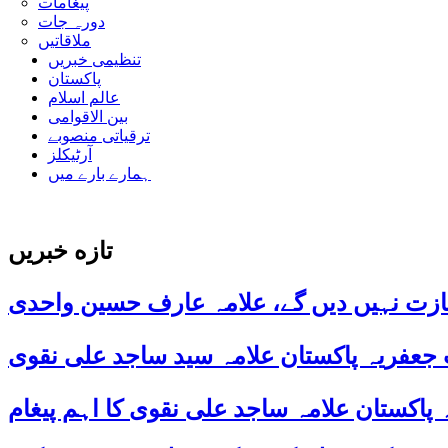
پیغامات
دورہ جات
ملاقاتیں
تنظیمی خبریں
پاکستان
عالم اسلام
بین الاقوامی
ترقیاتی منصوبے
آرٹیکلز
ہمارے بارے میں
تازه خبریں
ازت نہیں دیں گے، علامہ عارف حسین واحدی
 جعفریہ پاکستان علامہ سید ساجد علی نقوی