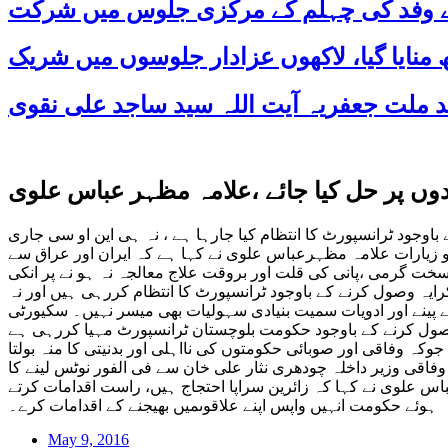
 کے وفد کی چہلم کے مرکزی جلوس میں شرکت
دوں پر حل کیا جائے ،علامہ مظہر عباس علوی
رنے کے باوجود ٹرانسپورٹ کا انتظام کیا جارہا ہے ، نہ ہی این او سی جاری
در اور مسﺅل شعبہ حج و زیارات علامہ مظہرعباس علوی نے کہا ہے کہ ایران اور عراق سے
ہیںاور سخت گرمی ،پانی کی قلت اور بروقت علاج معالجہ نہ ہو نے پر انکی
ایہ وصول کرنے کے باوجود ٹرانسپورٹ کا انتظام کررہی ہیں اور نہ
انے پینے اور ادویات سمیت بنیادی سہولیات بھی میسر نہیں۔ سکیورٹی
یہ وصول کرنے کے باوجود حکومت بلوچستان ٹرانسپورٹ مہیا کررہی ہے
جوکہ وفاقی اور صوبائی حکومتوں کی نااہلی اور بدنیتی کا منہ بولتا
ی وزیر داخلہ چودھری نثار علی خان سے فی الفور نوٹس لینے کا
باس علوی نے کہا کہ زائرین سراپا احتجاج ہیں، راست اقدامات کرتے
ہوئے حکومت انہیں واپس اپنے علاقوںمیں بھیجنے کے اقدامات کرے۔
May 9, 2016