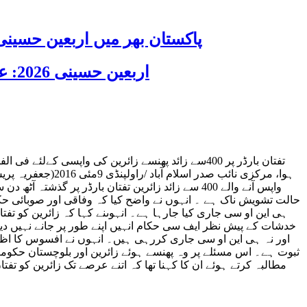
پاکستان بھر میں اربعین حسینی 2026 عقیدت، اتحاد اور جوش و جذبے کے ساتھ منایا گیا، لاکھوں عزادار جلوسوں میں
اربعین حسینی 2026: عزاداری فکر حسینی کی ترویج کا ذریعہ ہے، قائد ملت جعفریہ آیت اللہ سید ساجد علی نقوی
تفتان بارڈر پر 400سے زائد پھنسے زائرین کی واپسی 
ہوا، مرکزی نائب
واپس آنے والے 400 سے زائد زائرین تفتان بارڈر پ
حالت تشویش ناک ہے ۔ انہوں نے واضح کیا کہ وفاقی اور صوبائی حکو
ہی این او سی جاری کیا جارہا ہے۔ انہوںنے کہا کہ زائرین کو تفتا
خدشات کے پیش نظر ایف سی حکام انہیں اپنے طور پر جانے نہیں دیت
اور نہ ہی این او سی جاری کررہی ہیں۔ انہوں نے افسوس کا اظہار ک
ثبوت ہے۔ اس مسئلے پر وہ پھنسے ہوئے زائرین اور بلوچستان حکو
مطالبہ کرتے ہوئے ان کا کہنا تھا کہ اتنے عرصے تک زائرین کو ت