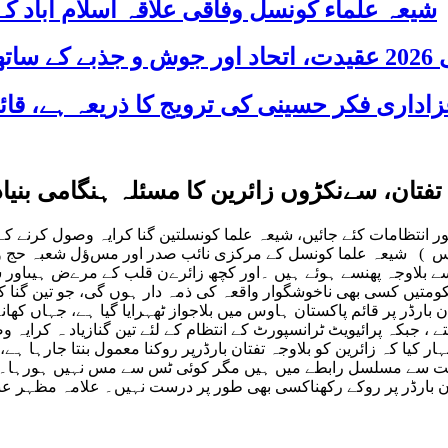
شیعہ علماء کونسل وفاقی علاقہ اسلام آباد
 شریک
تفتان، سےنکڑوں زائرین کا مسئلہ ہنگامی بنیا
کےلئے فی الفور انتظامات کئے جائیں، شیعہ علما کونسلتین گنا کرایہ وصول ک
 صدر اسلام آباد /راولپنڈی 9مئی 2016(جعفریہ پریس ) شیعہ علما کونسل کے مرکزی نائب ص
ر گذشتہ آٹھ دن سے بلاوجہ پھنسے ہوئے ہیں ۔اور کچھ زائرےن قلب کے مرےض 
متیں کسی بھی ناخوشگوار واقعہ کی ذمہ دار ہوں گی، جو تین گنا کر
ن بارڈر پر قائم پاکستان ہاوس میں بلاجواز ٹھہرایا گیا ہے، جہاں کھ
ے ، جبکہ پرائیویٹ ٹرانسپورٹ کے انتظام کے لئے تین گنازیاد ہ کرا
یا کہ زائرین کو بلاوجہ تفتان بارڈرپر روکنا معمول بنتا جارہا ہے، 
مت سے مسلسل رابطے میں ہیں مگر کوئی ٹس سے مس نہیں ہورہا۔وفاق
فتان بارڈر پر روکے رکھناکسی بھی طور پر درست نہیں۔ علامہ مظہر ع