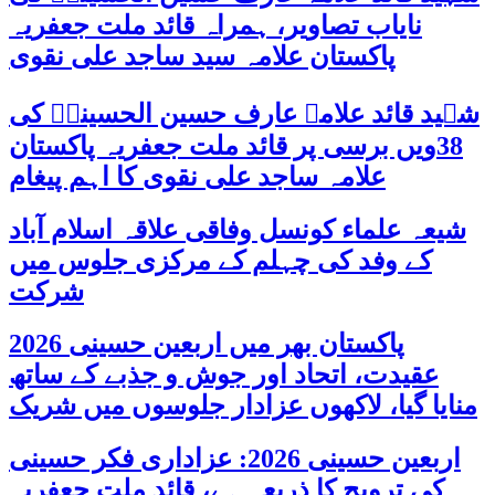
نایاب تصاویر، ہمراہ قائد ملت جعفریہ
پاکستان علامہ سید ساجد علی نقوی
شہید قائد علامہ عارف حسین الحسینیؒ کی
38ویں برسی پر قائد ملت جعفریہ پاکستان
علامہ ساجد علی نقوی کا اہم پیغام
شیعہ علماء کونسل وفاقی علاقہ اسلام آباد
کے وفد کی چہلم کے مرکزی جلوس میں
شرکت
پاکستان بھر میں اربعین حسینی 2026
عقیدت، اتحاد اور جوش و جذبے کے ساتھ
منایا گیا، لاکھوں عزادار جلوسوں میں شریک
اربعین حسینی 2026: عزاداری فکر حسینی
کی ترویج کا ذریعہ ہے، قائد ملت جعفریہ