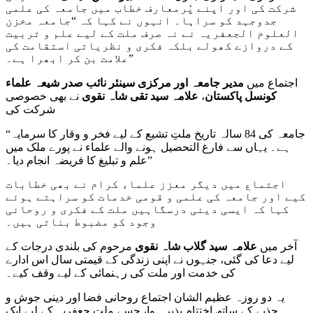
شرکت کی اور اپنے پُرمعارف خطاب میں جامعہ کی علمی
جدوجہد کو سراہا۔ انہوں نے کہا کہ “جامعہ مخزن
العلوم الجعفریہ نے نہ صرف ملت کے لیے علم و تربیت
کے دروازے کھولے بلکہ فکری و نظریاتی استقامت کی
علامت بن کر ابھرا ہے۔”
اجتماع میں
مدیر جامعہ اور مرکزی سینئر نائب صدر شیعہ علماء
کونسل پاکستان
،
علامہ سید تقی شاہ نقوی
نے بھی خصوصی
شرکت کی
“جامعہ کی 84 سالہ تاریخ ملتِ تشیع کے لیے فخر و وقار کا سرمایہ
ہے۔ یہاں سے فارغ التحصیل ہونے والے علماء نے پورے ملک میں
علم و تبلیغ کا فریضہ انجام دیا۔”
اجتماع میں دیگر معزز علماء کرام نے بھی خطابات
کیے اور جامعہ کی علمی و قومی خدمات کو سراہتے ہوئے
کہا کہ ایسی دینی درسگاہیں ملت کے فکری و روحانی
وجود کو مضبوط بناتی ہیں۔
آخر میں
علامہ سید گلاب شاہ نقوی
مرحوم کی بلندی درجات کے
لیے دعا کی گئی، جنہوں نے اپنی زندگی کے قیمتی سال اس ادارے
کی خدمت اور ملت کی رہنمائی کے لیے وقف کیے۔
یہ دو روزہ عظیم الشان اجتماع روحانی فضا اور دینی جوش و
جذبے کے ساتھ اختتام پذیر ہوا، جسے ملت جعفریہ کے لیے ایک