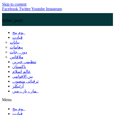
Skip to content
Facebook
Twitter
Youtube
Instagram
[ticker_post]
ہوم پیج
قیادت
بیانات
پیغامات
دورہ جات
ملاقاتیں
تنظیمی خبریں
پاکستان
عالم اسلام
بین الاقوامی
ترقیاتی منصوبے
آرٹیکلز
ہمارے بارے میں
Menu
ہوم پیج
قیادت