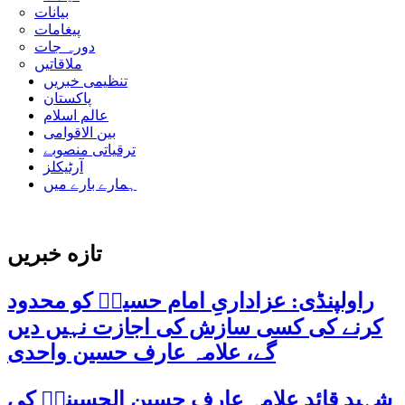
بیانات
پیغامات
دورہ جات
ملاقاتیں
تنظیمی خبریں
پاکستان
عالم اسلام
بین الاقوامی
ترقیاتی منصوبے
آرٹیکلز
ہمارے بارے میں
تازه خبریں
راولپنڈی: عزاداریِ امام حسینؑ کو محدود
کرنے کی کسی سازش کی اجازت نہیں دیں
گے، علامہ عارف حسین واحدی
شہید قائد علامہ عارف حسین الحسینیؒ کی