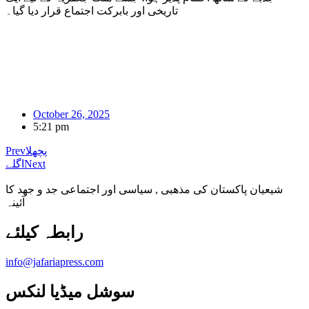
تاریخی اور بابرکت اجتماع قرار دیا گیا۔
October 26, 2025
5:21 pm
پچھلا
Prev
Next
اگلے
شیعیان پاکستان کی مذهبی , سیاسی اور اجتماعی جد و جهد کا
آئینہ
info@jafariapress.com​
سوشل میڈیا لنکس