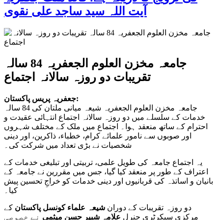
آیت اللہ سید ساجد علی نقوی
جامعہ مخزن العلوم الجعفریہ 84 سالہ
تقریبات دو روزہ سالانہ اجتماع
جعفریہ پریس پاکستان:
جامعہ مخزن العلوم الجعفریہ شیعہ میانی ملتان کی 84 سالہ
خدمات کے سلسلے میں دو روزہ سالانہ اجتماع انتہائی عقیدت و
احترام کے ساتھ منعقد ہوا۔ اجتماع میں ملک کے مختلف شہروں
اور صوبوں سے نامور علمائے کرام، خطباء، ذاکرین، اور دینی
شخصیات نے بڑی تعداد میں شرکت کی۔
یہ اجتماع جامعہ کی طویل علمی، تربیتی اور تبلیغی خدمات کے
اعتراف کے طور پر منعقد کیا گیا، جس میں مقررین نے جامعہ کے
بانیان و اساتذہ کی قربانیوں اور دینی خدمات کو خراجِ تحسین پیش
کیا۔
دو روزہ تقریبات کے دوران
شیعہ علماء کونسل پاکستان
کے
مرکزی سیکرٹری جنرل
علامہ شبیر حسن میثمی
نے خصوصی