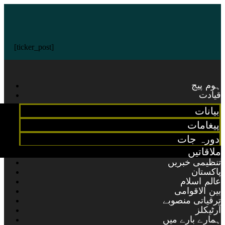
[ticker_post]
ہوم پیج
قیادت
بیانات
پیغامات
دورہ جات
ملاقاتیں
تنظیمی خبریں
پاکستان
عالم اسلام
بین الاقوامی
ترقیاتی منصوبے
آرٹیکلز
ہمارے بارے میں