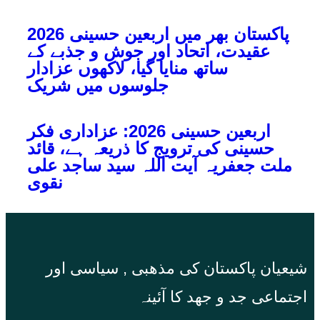
پاکستان بھر میں اربعین حسینی 2026
عقیدت، اتحاد اور جوش و جذبے کے
ساتھ منایا گیا، لاکھوں عزادار
جلوسوں میں شریک
اربعین حسینی 2026: عزاداری فکر
حسینی کی ترویج کا ذریعہ ہے، قائد
ملت جعفریہ آیت اللہ سید ساجد علی
نقوی
شیعیان پاکستان کی مذهبی , سیاسی اور
اجتماعی جد و جهد کا آئینہ