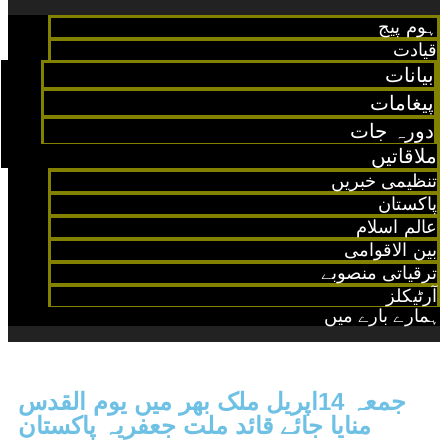
ہوم پیج
قیادت
بیانات
پیغامات
دورہ جات
ملاقاتیں
تنظیمی خبریں
پاکستان
عالم اسلام
بین الاقوامی
ترقیاتی منصوبے
آرٹیکلز
ہمارے بارے میں
جمعہ 14اپریل ملک بھر میں یوم القدس
منایا جائے قائد ملت جعفریہ پاکستان