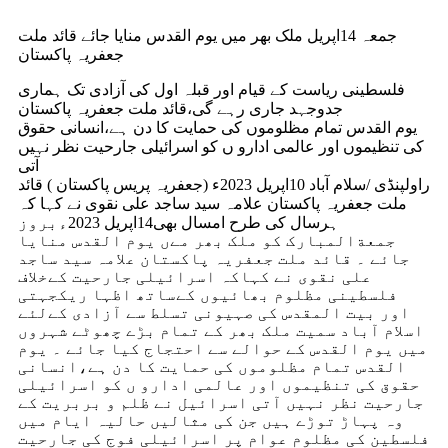
جمعہ 14اپریل ملک بھر میں یوم القدس منایا جائے قائد ملت
جعفریہ پاکستان
فلسطینی ریاست کے قیام اور قبلہ اول کی آزادی تک ہماری
جدوجہد جاری رہے گی،قائد ملت جعفریہ پاکستان
یوم القدس تمام مظلوموں کی حمایت کا دن ہے،انسانی حقوق
کی تنظیموں اور عالمی ادارو ں کو اسرائیلی جارحیت نظر نہیں
آتی
راولپنڈی /سلام آباد 10اپریل 2023ء (جعفریہ پریس پاکستان ) قائد
ملت جعفریہ پاکستان علامہ سید ساجد علی نقوی نے کہا کہ
ہرسال کی طرح امسال بھی14اپریل 2023ءبروز
جمعةالمبارک کو ملک بھر مےں یوم القدس منایا
جائے ۔ قائد ملت جعفریہ پاکستان علامہ سید ساجد
علی نقوی نے کہاکہ اسرائیلی جارحیت کےخلاف
فلسطینی مظلوم بھائیوں کےساتھ اظہا ریکجہتی
اور بیت المقدس کی صہیونی تسلط سے آزادی کےلئے
اسلام آباد سمیت ملک بھر کے تمام بڑے چھوٹے شہروں
میں یوم القدس کے حوالے سے احتجاج کیا جائے ۔ یوم
القدس تمام مظلوموں کی حمایت کا دن ہے،انسانی
حقوق کی تنظیموں اور عالمی ادارو ں کو اسرائیلی
جارحیت نظر نہیں آتی اسرائیل نے ظلم و بربریت کے
وہ پہاڑ توڑے ہیں جن کی مثالیں حالیہ ایام میں
فلسطین کی مظلوم عوام پر اسرائیلی فوج کی جارحیت