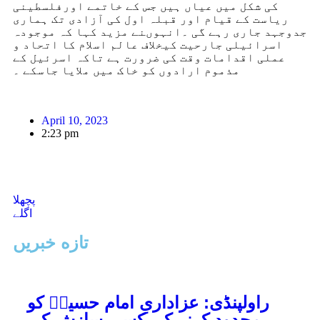
کی شکل میں عیاں ہیں جس کے خاتمے اورفلسطینی
ریاست کے قیام اور قبلہ اول کی آزادی تک ہماری
جدوجہد جاری رہے گی ۔انہوںنے مزید کہا کہ موجودہ
اسرائیلی جارحیت کیخلاف عالم اسلام کا اتحاد و
عملی اقدامات وقت کی ضرورت ہے تاکہ اسرئیل کے
مذموم ارادوں کو خاک میں ملایا جاسکے ۔
April 10, 2023
2:23 pm
پچھلا
اگلے
تازه خبریں
راولپنڈی: عزاداریِ امام حسینؑ کو
محدود کرنے کی کسی سازش کی