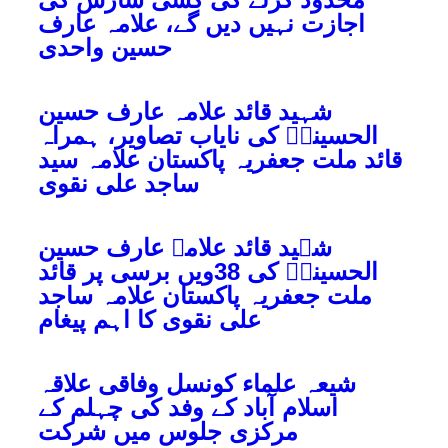
اجازت نہیں دیں گے، علامہ عارف
حسین واحدی
شہید قائد علامہ عارف حسین
الحسینیؒ کی نایاب تصاویر، ہمراہ
قائد ملت جعفریہ پاکستان علامہ سید
ساجد علی نقوی
شہید قائد علامہ عارف حسین
الحسینیؒ کی 38ویں برسی پر قائد
ملت جعفریہ پاکستان علامہ ساجد
علی نقوی کا اہم پیغام
شیعہ علماء کونسل وفاقی علاقہ
اسلام آباد کے وفد کی چہلم کے
مرکزی جلوس میں شرکت