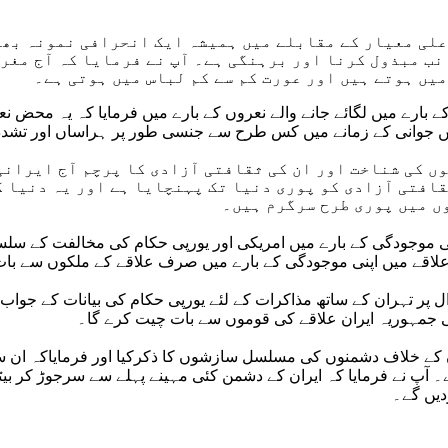
اعلی معیار کے مقابلے میں ہمیشہ ایک انحرافی نمونہ بھی
نب مبذول کرنا اور برہنگی ہے۔ آپ نے فرمایا کہ آج مغرب
یں ہوتے ہیں اور عورت کم سے کم لباس میں ہوتی ہے۔
بارے میں لگائے جانے والے نعروں کے بارے میں فرمایا کہ یہ محض ن
جوانی کے زمانے میں کس طرح سے جنسی طور پر ہراساں اور تشدد ک
توں کی شناخت اور ان کی ثقافتی آزادی کا پرچم آج ایران
افتی آزادی کو پوری دنیا تک پہنچایا ہے اور یہ دنیا کو
ں میں پوری طرح سرگرم ہیں۔
ی موجودگی کے بارے میں امریکی اور یورپی حکام کی مخالفت کے سلسلے
 علاقے میں اپنی موجودگی کے بارے میں صرف علاقے کے ملکوں سے بات
پر تہران کے ساتھ مذاکرات کے لئے یورپی حکام کی بیانات کے جواب می
می جمہوریہ ایران علاقے کی قوموں سے بات چیت کرے گا۔
ن کے خلاف دشمنوں کی مسلسل سازشوں کا ذکرکیا اور فرمایاکہ ان 
 آپ نے فرمایا کہ ایران کے دشمن کئی مہینے پہلے سے سرجوڑ کر بیٹ
دیں گے۔