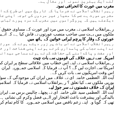
لئے ایک بہترین نمونہ اور مثال ہے۔
مغرب میں عورت کا انحرافی نمونہ
رہبرانقلاب اسلامی نے فرمایا کہ تاریخ میں اس طرح کے 
مغربی عورت ہے جس کا معیار غیر مردوں کی توجہ اپنی جا
دیکھتے ہیں کہ پروگراموں میں مغرب کے مرد پورے لباس م
رہبرانقلاب اسلامی نے مغرب میں مرد اور عورت کے مساوی حقوق کے 
ملکوں میں بہت سی صاحب منصب عورتوں نے فاش کیا ہے کہ انہیں 
عورتوں کے وقار کا پرچم ایرانی خواتین کے ہاتھ میں
رہبرانقلاب اسلامی نے اس بات پر زور دیتے ہوئے کہ عور
نے اپنے حجاب کی پاسداری کرتے ہوئے اپنی شناخت اور ثق
اور عفت و پاکدامنی کی حفاظت کرتے ہوئے سماجی میدانو
امریکہ سے نہیں علاقے کی قوموں سے بات چیت
رہبرانقلاب اسلامی نے اپنے اس خطاب میں علاقائی سطح پر ایران ک
امریکا سے اجازت لیں گے ؟ آپ نے فرمایا کہ اسلامی جمہوریہ ایران
اس وقت امریکیوں سے بات کریں گے۔
آیت اللہ العظمی خامنہ ای نے علاقے میں ایران کی موجودگی کے سوال 
یورپی ملکوں سے کیا تعلق ؟ رہبرانقلاب اسلامی نے فرمایا کہ اسلا
ایران کے خلاف دشمنوں نے سر جوڑ لیے
آیت اللہ العظمی سید علی خامنہ ای نے پچھلے چالیس برس سے ایرا
بالیدگی اور پیشرفت باعث افتخار اور الہی فضل وکرم کی نشانی ہے۔
تھی کہ گویا وہ اپنے زعم ناقص میں اسلامی جمہوریہ کا کام تمام کر