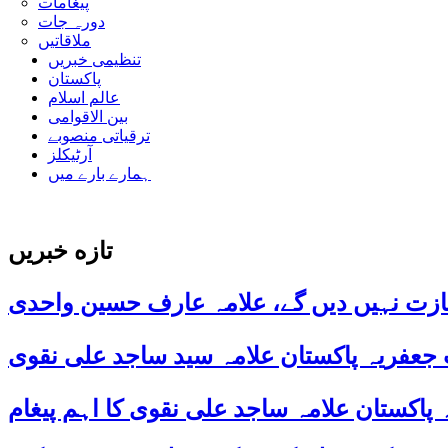
پیغامات
دورہ جات
ملاقاتیں
تنظیمی خبریں
پاکستان
عالم اسلام
بین الاقوامی
ترقیاتی منصوبے
آرٹیکلز
ہمارے بارے میں
تازه خبریں
ازت نہیں دیں گے، علامہ عارف حسین واحدی
 جعفریہ پاکستان علامہ سید ساجد علی نقوی