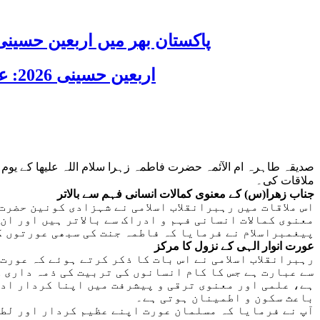
پاکستان بھر میں اربعین حسینی 2026 عقیدت، اتحاد اور جوش و جذبے کے ساتھ منایا گیا، لاکھوں عزادار جلوسوں میں
اربعین حسینی 2026: عزاداری فکر حسینی کی ترویج کا ذریعہ ہے، قائد ملت جعفریہ آیت اللہ سید ساجد علی نقوی
صدیقہ طاہرہ ام الآئمہ حضرت فاطمہ زہرا سلام اللہ علیھا کے یوم 
ملاقات کی۔
جناب زھرا(س) کے معنوی کمالات انسانی فہم سے بالاتر
اس ملاقات میں رہبرانقلاب اسلامی نے شہزادی کونین حضرت
معنوی کمالات انسانی فہم و ادراک سے بالاتر ہیں اور ا
پیغمبراسلام نے فرمایا کہ فاطمہ جنت کی سبھی عورتوں ک
عورت انوار الہی کے نزول کا مرکز
رہبرانقلاب اسلامی نے اس بات کا ذکر کرتے ہوئے کہ عورت
سے عبارت ہے جس کا کام انسانوں کی تربیت کی ذمہ داری ک
ہے، علمی اور معنوی ترقی و پیشرفت میں اپنا کردار ادا 
باعث سکون و اطمینان ہوتی ہے۔
آپ نے فرمایا کہ مسلمان عورت اپنے عظیم کردار اور لطا