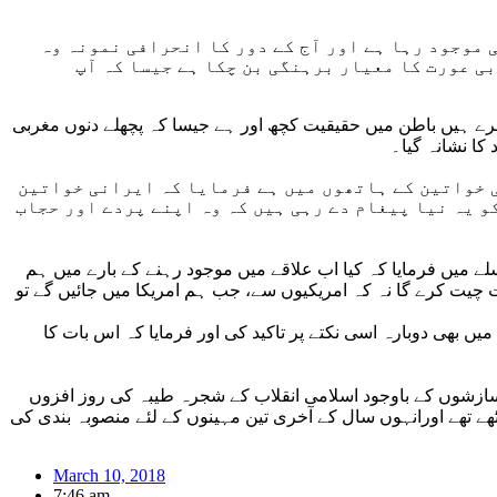
 موجود رہا ہے اور آج کے دور کا انحرافی نمونہ وہ
ی عورت کا معیار برہنگی بن چکا ہے جیسا کہ آپ
عرے ہیں باطن میں حقیقیت کچھ اور ہے جیسا کہ پچھلے دنوں مغربی
ا نشانہ گیا۔
ی خواتین کے ہاتھوں میں ہے فرمایا کہ ایرانی خواتین
 یہ نیا پیغام دے رہی ہیں کہ وہ اپنے پردے اور حجاب
 میں فرمایا کہ کیا اب علاقے میں موجود رہنے کے بارے میں ہم
 چیت کرے گا نہ کہ امریکیوں سے، جب ہم امریکا میں جائیں گے تو
ں بھی دوبارہ اسی نکتے پر تاکید کی اور فرمایا کہ اس بات کا
سازشوں کے باوجود اسلامی انقلاب کے شجرہ طیبہ کی روز افزوں
ھے تھے اورانہوں سال کے آخری تین مہینوں کے لئے منصوبہ بندی کی
March 10, 2018
7:46 am