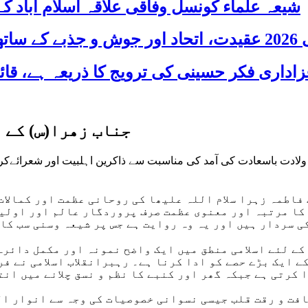
شیعہ علماء کونسل وفاقی علاقہ اسلام آباد
 شریک
جناب زھرا(س) کے 
ولادت باسعادت کی آمد کی مناسبت سے ذاکرین اہلبیت اور شعرائےکرا
 فاطمہ زہرا سلام اللہ علیھا کی روحانی عظمت اور کمالات
ن کا مرتبہ اور معنوی عظمت صرف پروردگار عالم اور اولی
ی سردار ہیں اور یہ وہ روایت ہے جس پر شیعہ وسنی سب کا
 کے لئے اسلامی منطق میں ایک واضح نمونہ اور مکمل دائر
ے ایک بڑے حصے کو ادا کرنا ہے۔ رہبرانقلاب اسلامی نے ف
کرتی ہے جبکہ گھر اور کنبے کا نظم و نسق چلانے میں انتہ
فت و رقت قلب جیسی نسوانی خصوصیات کی وجہ سے انوار ال