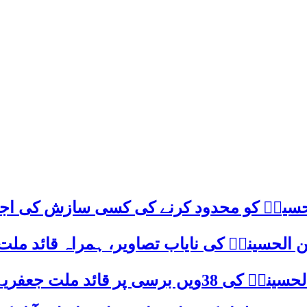
م حسینؑ کو محدود کرنے کی کسی سازش کی اج
 الحسینیؒ کی نایاب تصاویر، ہمراہ قائد ملت
علامہ ساجد علی نقوی کا اہم پیغام