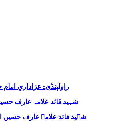
راولپنڈی: عزاداریِ اما
شہید قائد علامہ عارف حسین
شہید قائد علامہ عارف حسین الحسینیؒ کی 38ویں برسی پر قائد ملت جعفریہ پاکستان 