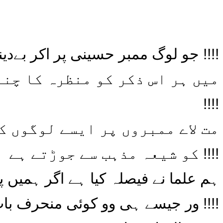
جو لوگ ممبر حسینی پر اکر بےدینی کی باتیں کرتے ہیں حسینی جوان ان لوگوں کو برداش نہیں کرینگے !!!!
میں ہر اس ذکر کو منظرہ کا چنل
!!!!
مت لاے ممبروں پر ایسے لوگوں ک
کو شیعہ مذہب سے جوڑتے ہے !!!!
ہم علما نے فیصلہ کیا ہے اگر ہمیں پت
ور جیسے ہی وو کوئی منحرف بات کرےگا ہم کھڑے ہوجاییں گے اور اسکو منحرفات بیان کرنے نہیں دینگے !!!!