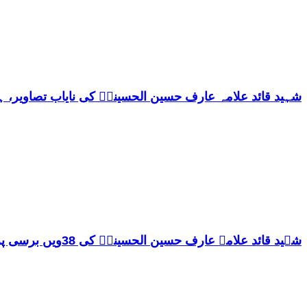
شہید قائد علامہ عارف حسین الحسینیؒ کی نایاب تصاویر، ہ
شہید قائد علامہ عارف حسین الحسینیؒ کی 38ویں برسی پر قائد ملت جعفریہ پاکستان علامہ ساجد علی نقوی کا اہم پیغام