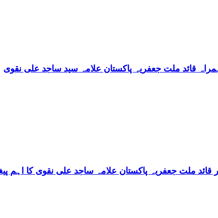
مراہ قائد ملت جعفریہ پاکستان علامہ سید ساجد علی نقوی