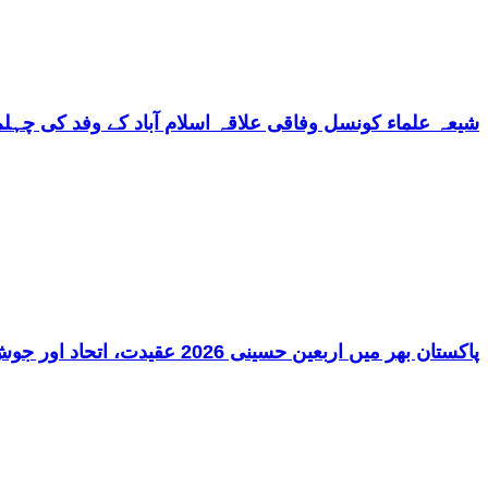
شیعہ علماء کونسل وفاقی علاقہ اسلام آباد کے وفد کی چ
پاکستان بھر میں اربعین حسینی 2026 عقیدت، اتحاد اور جوش و جذبے کے ساتھ منایا گیا، لاکھوں عزادار جلوسوں میں شریک