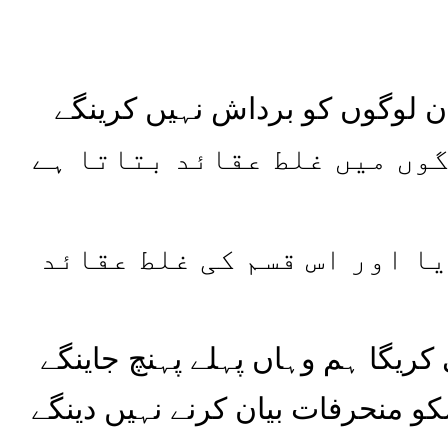
گوں میں غلط عقائد بتاتا ہے
یا اور اس قسم کی غلط عقائد
 کریگا ہم وہاں پہلے پہنچ جاینگے