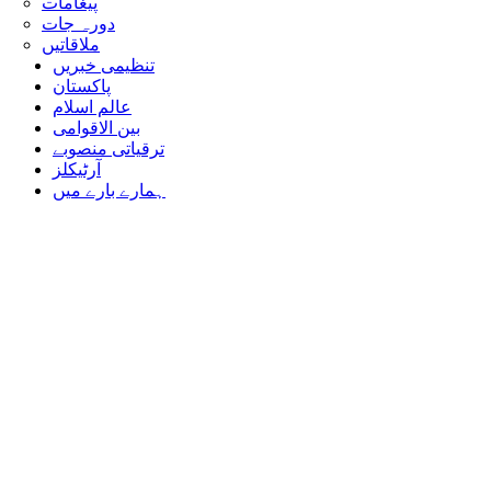
پیغامات
دورہ جات
ملاقاتیں
تنظیمی خبریں
پاکستان
عالم اسلام
بین الاقوامی
ترقیاتی منصوبے
آرٹیکلز
ہمارے بارے میں