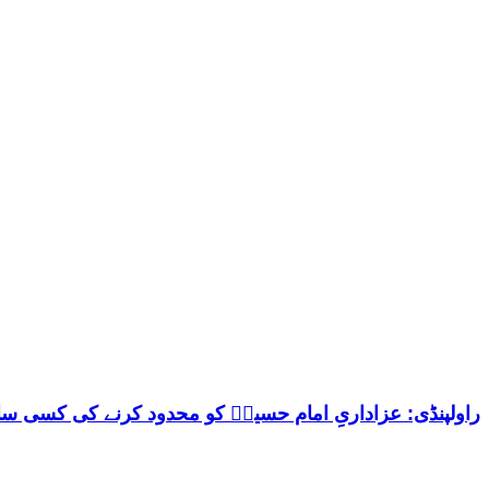
راولپنڈی: عزاداریِ امام حسینؑ کو محدود کرنے کی کسی 