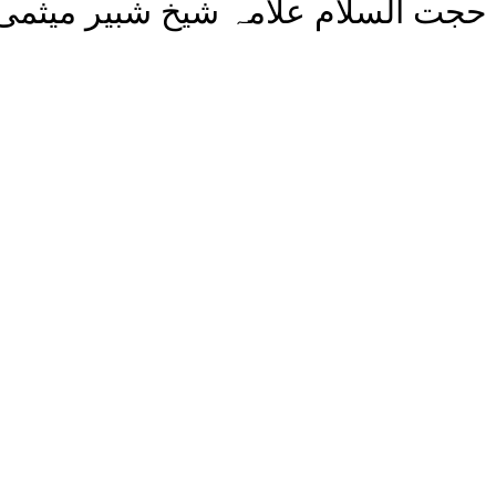
حجت السلام علامہ شیخ شبیر میثمی 