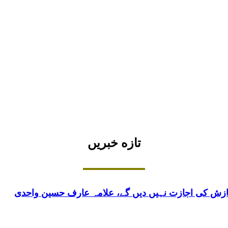
تازه خبریں
سازش کی اجازت نہیں دیں گے، علامہ عارف حسین واحدی