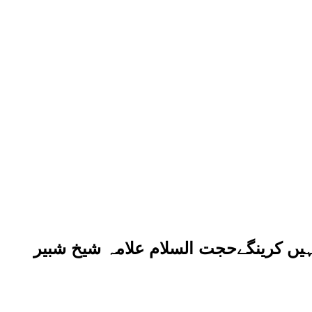
ہیں کرینگےحجت السلام علامہ شیخ شبیر