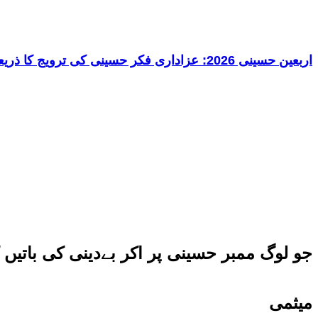
اربعین حسینی 2026: عزاداری فکر حسینی کی ترویج کا ذریعہ ہے، قائد ملت جعفریہ آیت اللہ سید ساجد علی نقوی
جو لوگ ممبر حسینی پر اکر بےدینی کی باتیں
میثمی