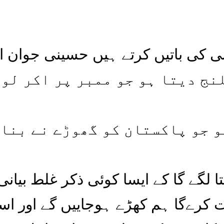
نج دیتا ہو جو ممبر پر اکر لو
و جو پاکستان کو گھوڑے نے بنا
ا لگے گا کے ایسا کوئی ذکر غلط بیانی