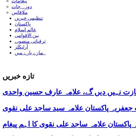
پیغامات
دورہ جات
ملاقاتیں
تنظیمی خبریں
پاکستان
عالم اسلام
بین الاقوامی
ترقیاتی منصوبے
آرٹیکلز
ہمارے بارے میں
تازه خبریں
ازت نہیں دیں گے، علامہ عارف حسین واحدی
 جعفریہ پاکستان علامہ سید ساجد علی نقوی