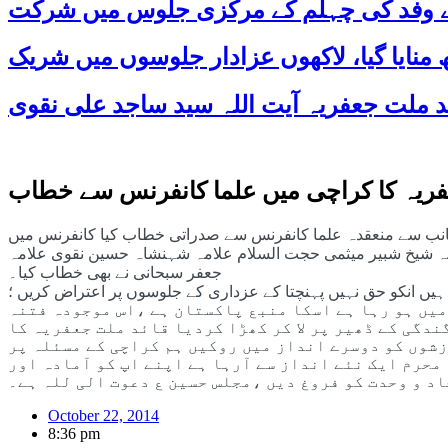
 کے وفد کی چہلم کے مرکزی جلوس میں شرکت
جعفریہ کا کراچی میں علما کانفرنس سے خطاب
جانب سے منعقدہ علما کانفرنس سے صدراتی خطاب کیا کانفرنس میں
ہ شیخ شبیر میثمی حجت السلام علامہ شہنشاہ حسین نقوی علامہ
جعفر سبحانی نے بھی خطاب کیا۔
ہیں انکو حق نہیں پہنچتا کے عزداری کے جلوسوں پر اعتراض کریں ؛
 میں ہو رہا ہے اسکا منبع پاکستان ہے ،اس موجودہ فتنہ
گندگی کے ڈھیر پر لا کر کھڑا کردیا قائد ملت جعفریہ کا
ازشوں کو دوسرے انداز میں روکیں ہم کراچی کے مسئلہ پر
محرم ایک نئے انداز سے آرہا ہے اپنے اپ کو آمادہ اور
د و وحدت کو فروغ دیں ،مجلس حسین ع دعوت الی للہ ہے۔
October 22, 2014
8:36 pm