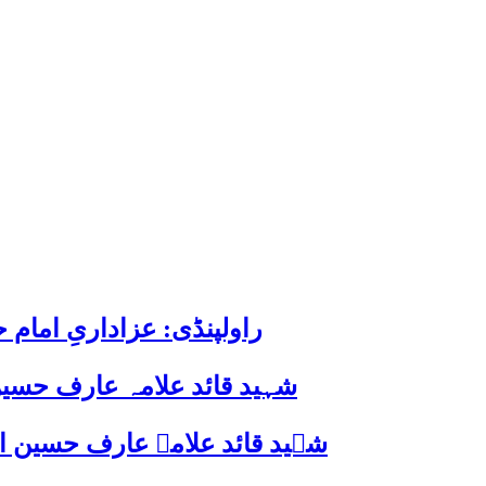
راولپنڈی: عزاداریِ اما
شہید قائد علامہ عارف حسین
شہید قائد علامہ عارف حسین الحسینیؒ کی 38ویں برسی پر قائد ملت جعفریہ پاکستان 