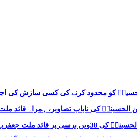
م حسینؑ کو محدود کرنے کی کسی سازش کی اج
 الحسینیؒ کی نایاب تصاویر، ہمراہ قائد ملت
علامہ ساجد علی نقوی کا اہم پیغام