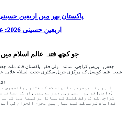
پاکستان بھر میں اربعین حسینی 2026 عقیدت، اتحاد اور جوش و جذبے کے ساتھ منایا گیا، لاکھوں عزادار جلوسوں میں
اربعین حسینی 2026: عزاداری فکر حسینی کی ترویج کا ذریعہ ہے، قائد ملت جعفریہ آیت اللہ سید ساجد علی نقوی
جو کچھ فتنہ عالم اسلام میں
جعفریہ پریس کراچی- نمائندہ ولی فقیہ پاکستان قائد ملت ج
شیعہ علما کونسل کے مرکزی جرنل سکٹری حجت السلام علامہ عار
قائ
انہوں نے موجودہ عالم اسلام کے فتنوں بالخصوص دا
(داعش ) کو ہوا بھی وہی دے رہے ہیں ،ان کا نشانہ 
کراچی کے ٹارگٹ کلنگ کے مسائل پر کہنا تھا کہ ہم 
اقدامات کرنے کے لیے تیار ہیں محرم الحرام کی آمد ک