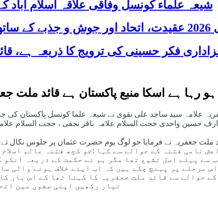
شیعہ علماء کونسل وفاقی علاقہ اسلام آباد
 شریک
 ہو رہا ہے اسکا منبع پاکستان ہے قائد ملت 
عفریہ علامہ سید ساجد علی نقوی نے شیعہ علما کونسل پاکستان کی 
ف حسین واحدی حجت السلام علامہ باقر نجفی ، حجت السلام علام
د ملت جعفریہ نے فرمایا جو لوگ یوم حضرت عثمان پر جلوس نکال تے 
عش نامی فتنہ کے حوالے سے کہا :جو کچھ فتنہ عالم اسلام
سب سے پہلے اصل تشیع تھا مگر ہم نے حکمت کے ذریعہ انکو 
اس مرحلے پر پہنچ چکے ہیں کہ اب اپنے خلاف ہونے والی س
ے حوالے سے قائد ملت جعفریہ کا کہنا تھا کے اس بار کا 
تیار رکھیں اپنی صفوں میں اتحا