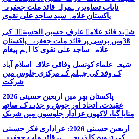
نایاب تصاویر، ہمراہ قائد ملت جعفریہ
پاکستان علامہ سید ساجد علی نقوی
شہید قائد علامہ عارف حسین الحسینیؒ کی
38ویں برسی پر قائد ملت جعفریہ پاکستان
علامہ ساجد علی نقوی کا اہم پیغام
شیعہ علماء کونسل وفاقی علاقہ اسلام آباد
کے وفد کی چہلم کے مرکزی جلوس میں
شرکت
پاکستان بھر میں اربعین حسینی 2026
عقیدت، اتحاد اور جوش و جذبے کے ساتھ
منایا گیا، لاکھوں عزادار جلوسوں میں شریک
اربعین حسینی 2026: عزاداری فکر حسینی
کی ترویج کا ذریعہ ہے، قائد ملت جعفریہ