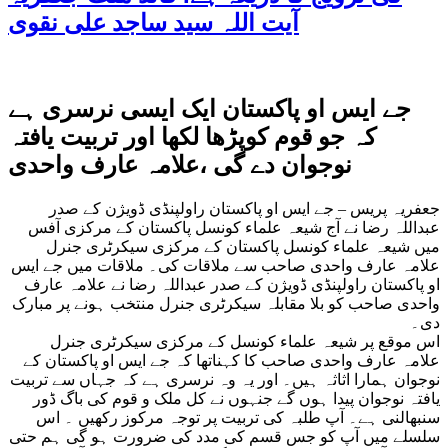
آیت اللہ سید ساجد علی نقوی
جے ایس او پاکستان ایک ایسی نرسری ہے
کہ جو قوم کوپڑھا لکھا اور تربیت یافتہ
نوجوان دے گی ،علامہ عارف واحدی
جعفریہ پریس – جے ایس او پاکستان راولپنڈی ڈویژن کے صدر
عبداللہ رضا نے آج شیعہ علماء کونسل پاکستان کے مرکزی آفس
میں شیعہ علماء کونسل پاکستان کے مرکزی سیکرٹری جنرل
علامہ عارف واحدی صاحب سے ملاقات کی۔ ملاقات میں جے ایس
او پاکستان راولپنڈی ڈویژن کے صدر عبداللہ رضا نے علامہ عارف
واحدی صاحب کو بلا مقابلہ سیکرٹری جنرل منتخب ہونے پر مبارک
دی۔
اس موقع پر شیعہ علماء کونسل کے مرکزی سیکرٹری جنرل
علامہ عارف واحدی صاحب کا کہناتھا کہ جے ایس او پاکستان کے
نوجوان ہمارا اثاثہ ہیں۔ اور یہ وہ نرسری ہے کہ جہاں سے تربیت
یافتہ نوجوان پیدا ہوں گے جنہوں نے کل ملک و قوم کی باگ ڈور
سنبھالنی ہے۔ آپ طلبہ کی تربیت پر توجہ مرکوز رکھیں ۔ اس
سلسلے میں آپ کو جس قسم کی مدد کی ضرورت ہو گی ہم حتی