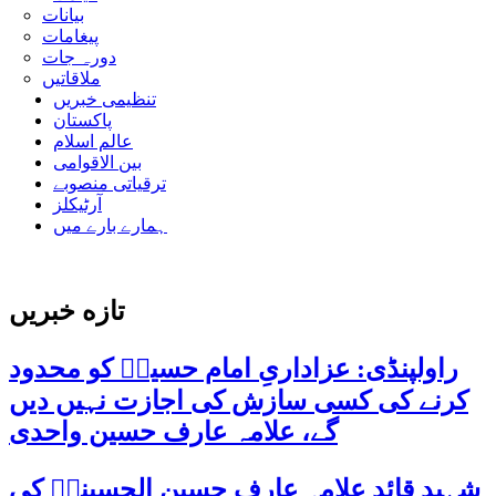
بیانات
پیغامات
دورہ جات
ملاقاتیں
تنظیمی خبریں
پاکستان
عالم اسلام
بین الاقوامی
ترقیاتی منصوبے
آرٹیکلز
ہمارے بارے میں
تازه خبریں
راولپنڈی: عزاداریِ امام حسینؑ کو محدود
کرنے کی کسی سازش کی اجازت نہیں دیں
گے، علامہ عارف حسین واحدی
شہید قائد علامہ عارف حسین الحسینیؒ کی