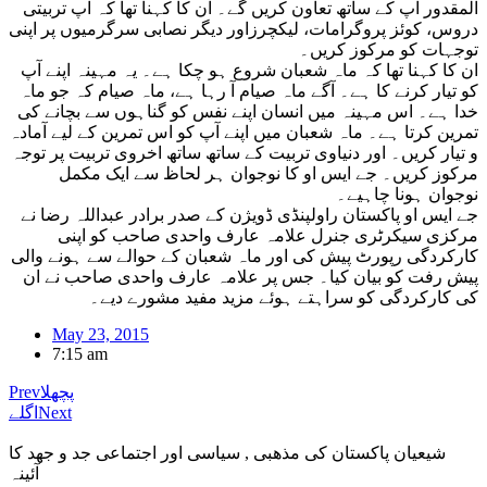
المقدور آپ کے ساتھ تعاون کریں گے۔ ان کا کہنا تھا کہ آپ تربیتی
دروس، کوئز پروگرامات، لیکچرزاور دیگر نصابی سرگرمیوں پر اپنی
توجہات کو مرکوز کریں۔
ان کا کہنا تھا کہ ماہ شعبان شروع ہو چکا ہے۔ یہ مہینہ اپنے آپ
کو تیار کرنے کا ہے۔ آگے ماہ صیام آ رہا ہے، ماہ صیام کہ جو ماہ
خدا ہے۔ اس مہینہ میں انسان اپنے نفس کو گناہوں سے بچانے کی
تمرین کرتا ہے۔ ماہ شعبان میں اپنے آپ کو اس تمرین کے لیے آمادہ
و تیار کریں۔ اور دنیاوی تربیت کے ساتھ ساتھ اخروی تربیت پر توجہ
مرکوز کریں۔ جے ایس او کا نوجوان ہر لحاظ سے ایک مکمل
نوجوان ہونا چاہیے۔
جے ایس او پاکستان راولپنڈی ڈویژن کے صدر برادر عبداللہ رضا نے
مرکزی سیکرٹری جنرل علامہ عارف واحدی صاحب کو اپنی
کارکردگی رپورٹ پیش کی اور ماہ شعبان کے حوالے سے ہونے والی
پیش رفت کو بیان کیا۔ جس پر علامہ عارف واحدی صاحب نے ان
کی کارکردگی کو سراہتے ہوئے مزید مفید مشورے دیے۔
May 23, 2015
7:15 am
پچھلا
Prev
Next
اگلے
شیعیان پاکستان کی مذهبی , سیاسی اور اجتماعی جد و جهد کا
آئینہ