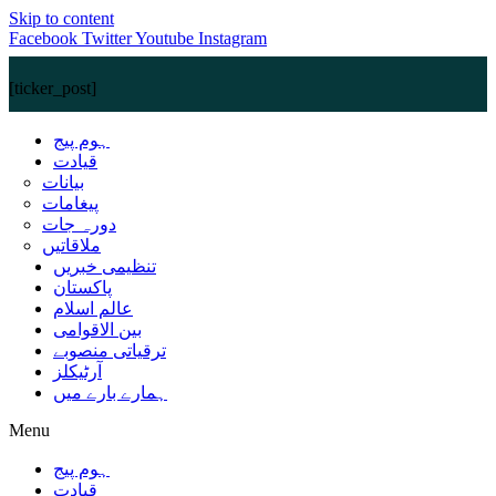
Skip to content
Facebook
Twitter
Youtube
Instagram
[ticker_post]
ہوم پیج
قیادت
بیانات
پیغامات
دورہ جات
ملاقاتیں
تنظیمی خبریں
پاکستان
عالم اسلام
بین الاقوامی
ترقیاتی منصوبے
آرٹیکلز
ہمارے بارے میں
Menu
ہوم پیج
قیادت