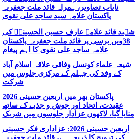
نایاب تصاویر، ہمراہ قائد ملت جعفریہ
پاکستان علامہ سید ساجد علی نقوی
شہید قائد علامہ عارف حسین الحسینیؒ کی
38ویں برسی پر قائد ملت جعفریہ پاکستان
علامہ ساجد علی نقوی کا اہم پیغام
شیعہ علماء کونسل وفاقی علاقہ اسلام آباد
کے وفد کی چہلم کے مرکزی جلوس میں
شرکت
پاکستان بھر میں اربعین حسینی 2026
عقیدت، اتحاد اور جوش و جذبے کے ساتھ
منایا گیا، لاکھوں عزادار جلوسوں میں شریک
اربعین حسینی 2026: عزاداری فکر حسینی
کی ترویج کا ذریعہ ہے، قائد ملت جعفریہ