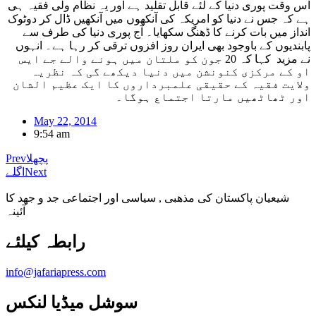
اس وقت پوری دنیا کے لئے قابل تقلید ہے اور یہ نظام ولی فقیہ ہی
ہے کہ جس نے دنیا کو امریکہ کی آنکھوں میں آنکھیں ڈال کر دوٹوک
انداز میں بات کرنے کا ڈھنگ سکھایا۔ آج پوری دنیا کی طرف سے
پابندیوں کے باوجود بھی ایران روز افزوں ترقی کر رہا ہے۔ انہوں
نے مزید کہا کہ 20 جون کو ملتان میں ہونے والے جے ایس
او کے مرکزی کنونشن میں دنیا دیکھے گی کہ نظریہ
ولایت فقیہ کے حقیقی علمبرداروں کا ایک عظیم الشان
اور ٹھاٹھیں مارتا اجتماع ہوگا۔
May 22, 2014
9:54 am
پچھلا
Prev
Next
اگلے
شیعیان پاکستان کی مذهبی , سیاسی اور اجتماعی جد و جهد کا
آئینہ
info@jafariapress.com​
سوشل میڈیا لنکس