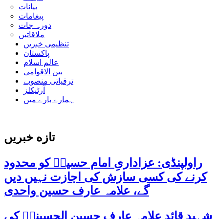
بیانات
پیغامات
دورہ جات
ملاقاتیں
تنظیمی خبریں
پاکستان
عالم اسلام
بین الاقوامی
ترقیاتی منصوبے
آرٹیکلز
ہمارے بارے میں
تازه خبریں
راولپنڈی: عزاداریِ امام حسینؑ کو محدود
کرنے کی کسی سازش کی اجازت نہیں دیں
گے، علامہ عارف حسین واحدی
شہید قائد علامہ عارف حسین الحسینیؒ کی