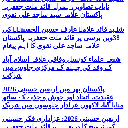
نایاب تصاویر، ہمراہ قائد ملت جعفریہ
پاکستان علامہ سید ساجد علی نقوی
شہید قائد علامہ عارف حسین الحسینیؒ کی
38ویں برسی پر قائد ملت جعفریہ پاکستان
علامہ ساجد علی نقوی کا اہم پیغام
شیعہ علماء کونسل وفاقی علاقہ اسلام آباد
کے وفد کی چہلم کے مرکزی جلوس میں
شرکت
پاکستان بھر میں اربعین حسینی 2026
عقیدت، اتحاد اور جوش و جذبے کے ساتھ
منایا گیا، لاکھوں عزادار جلوسوں میں شریک
اربعین حسینی 2026: عزاداری فکر حسینی
کی ترویج کا ذریعہ ہے، قائد ملت جعفریہ