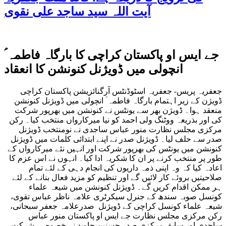
آیت اللہ سید ساجد علی نقوی
جے ایس او پاکستان کراچی کا بارگاہ فاطمہ ؑ
انچولی میں ڈویژنل کنونشن کا انعقاد
جعفریہ پریس- جعفریہ اسٹوڈنٹس آرگنائزیشن پاکستان کراچی
ڈویژن کے زیر اہتمام بارگاہ فاطمہ ؑ انچولی میں ڈویژنل کنونشن
منعقد ہوا۔ ڈویژن بھر سے یونٹس نے کنونشن میں بھرپور شرکت
کی اور بذریعہ ووٹنگ ولی احمد کو نیا میرکارواں منتخب کیا۔ رکن
مرکزی مجلس نظارت منور عباس ساجدی نے نومنتخب ڈویژنل
صدر سے حلف لیا۔ ڈویژنل صدر نے اپنے ابتدائی کلمات میں ڈویژنل
کنونشن میں یونٹس کی بھرپور شرکت اور انہیں نئے میرکارواں کے
طور پر منتخب کرنے پر ان کا شکریہ ادا کیا۔ انہوں نے اس عزم کا
اعادہ کیا کہ وہ اپنی ذمہ داریوں کی انجام دہی کے لئے تمام
صلاحیتیں بروئے کار لائیں گے اور تنظیم کو مزید فعال بنانے کے لئے
ہر ممکن اقدام کریں گے۔ ڈویژنل کنونشن میں شیعہ علماء
کونسل صوبہ سندھ کے جنرل سیکرٹری علامہ ناظر عباس تقوی،
شیعہ علماء کونسل کراچی کے ڈویژنل صدرعلامہ جعفر سبحانی،
رکن مرکزی مجلس نظارت جے ایس او پاکستان منور عباس
ساجدی اور سابق مرکزی صدر حسنین جاوید نے خصوصی شرکت