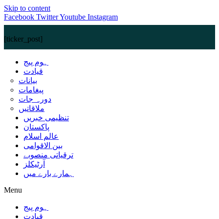
Skip to content
Facebook
Twitter
Youtube
Instagram
[ticker_post]
ہوم پیج
قیادت
بیانات
پیغامات
دورہ جات
ملاقاتیں
تنظیمی خبریں
پاکستان
عالم اسلام
بین الاقوامی
ترقیاتی منصوبے
آرٹیکلز
ہمارے بارے میں
Menu
ہوم پیج
قیادت