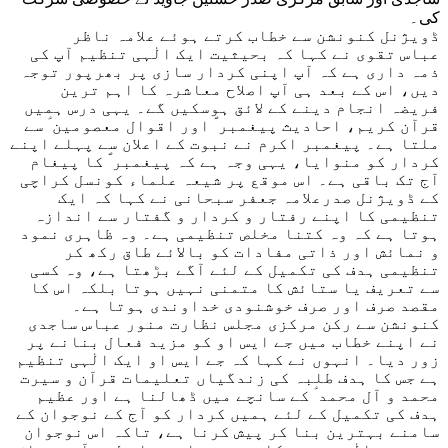
کی۔
ڈویژنل کنونشن سے خطاب کرتے ہوئے علامہ ناظر
عباس تقوی نے کہا کہ بحیثیت ایک الٰہی تنظیم آپ کی
ذمہ داری ہے کہ آپ اپنی کردار سازی پر بھرپور توجہ
دیں، اس کے بعد ہی آپ اصلاح معاشرہ کا اہم ترین
فریضہ انجام دینے کے لائق ہوسکیں گے۔ یہی درس ہمیں
قرآن کریم، احادیث پیغمبر ؐ اور اقوال معصومین ؑ سے
ملتا ہے۔ پیغمبر اکرم نے نبوت کے اعلان سے پہلے اپنے
کردار کو منوایا، یہی وجہ ہے کہ پیغمبر ؐ کا پیغام
آج تک باقی ہے۔ اس موقع پر شیعہ علماء کونسل کراچی
کے ڈویژنل صدرعلامہ جعفر سبحانی نے کہا کہ ایک
تنظیمی کا اپنے رفتار و کردار و گفتار سے اندازہ
ہوتا ہے کہ وہ کتنا مخلص تنظیمی ہے۔ وہ ظاہری نمود
و نمائش اور ذاتی مفادات کو بالائے طاق رکھ کر
تنظیمی ہدف کی تکمیل کے لئے آگے بڑھتا ہے، وہ کسی
سے تعریف یا ستائش کا متمنی نہیں ہوتا بلکہ اس کا
مقصد صرف اور صرف خوشنودی خداوندی ہوتا ہے۔
کنونشن سے رکن مرکزی مجلس نظارت منور عباس ساجدی
نے اپنے خطاب میں جے ایس او کو مزید فعال بنانے پر
زور دیا۔ انہوں نے کہا کہ جے ایس او ایک الٰہی تنظیم
ہے جس کا ہدف طلبہ کی زندگیاں تعلیمات قرآن و سیرت
محمد و آل محمد ؑ کے سانچے میں ڈھالنا ہے اور عظیم
ہدف کی تکمیل کے لئے ہمیں کردار کو آج کے نوجوان کے
سامنے بہترین بنا کر پیش کرنا ہے، تاکہ اس نوجوان