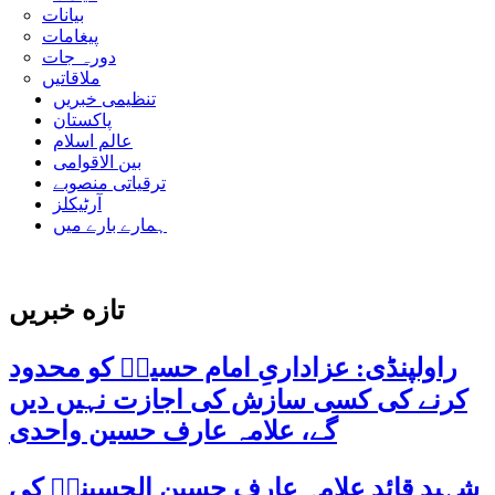
بیانات
پیغامات
دورہ جات
ملاقاتیں
تنظیمی خبریں
پاکستان
عالم اسلام
بین الاقوامی
ترقیاتی منصوبے
آرٹیکلز
ہمارے بارے میں
تازه خبریں
راولپنڈی: عزاداریِ امام حسینؑ کو محدود
کرنے کی کسی سازش کی اجازت نہیں دیں
گے، علامہ عارف حسین واحدی
شہید قائد علامہ عارف حسین الحسینیؒ کی