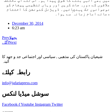
میں بھی الٰہی بننے کا شوق پیدا ہو۔ اس لئے آپ مختلف
علاقوں کے دورہ جات کریں اور وہاں تنظیمی پیغام کو
نوجوانوں تک پہنچائیں۔ ڈویژنل کنونشن کا اختتام
دعائے امام زمانہ ؑ سے ہوا۔
December 30, 2014
6:23 am
پچھلا
Prev
Next
اگلے
شیعیان پاکستان کی مذهبی , سیاسی اور اجتماعی جد و جهد کا
آئینہ
info@jafariapress.com​
سوشل میڈیا لنکس
Facebook-f
Youtube
Instagram
Twitter