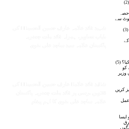
زیر اعلی کی شیعہ دشمنی تب ثابت ہوگئی جب انہوں نے اسلامی تحریک کو اپنی حکومت کا
 حصہ
ھوٹ سے
شہید قائد علامہ عارف حسین الحسینیؒ کی
کھتے ہیں : ۔ حالیہ الیکشن کے اندر فقط ایم ڈبلیو ایم کی مخالفت میں ن لیگی امیدواروں کو سپورٹ کیوں
نایاب تصاویر، ہمراہ قائد ملت جعفریہ
کے
پاکستان علامہ سید ساجد علی نقوی
یا؟
 کو
 وزیر
شہید قائد علامہ عارف حسین الحسینیؒ کی
ز کریں
38ویں برسی پر قائد ملت جعفریہ پاکستان
 عمل
علامہ ساجد علی نقوی کا اہم پیغام
ایسا
رق
وگوں