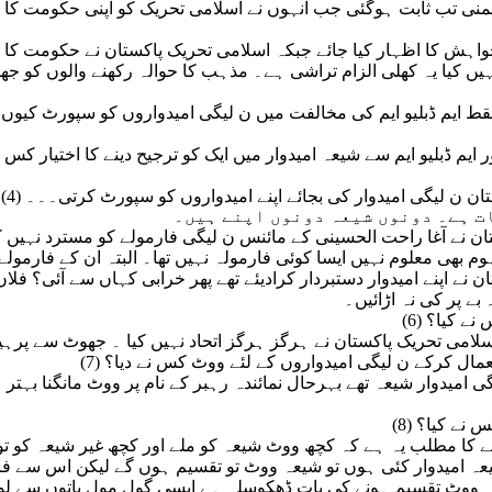
(2) لکھتے ہیں: ۔ و
واہش کا اظہار کیا جائے جبکہ اسلامی تحریک پاکستان نے حکومت کا
یں کیا یہ کھلی الزام تراشی ہے۔ مذہب کا حوالہ رکھنے والوں کو ج
(3) ل
یم ڈبلیو ایم سے شیعہ امیدوار میں ایک کو ترجیح دینے کا اختیار کس 
کستان ن لیگی امیدوار کی بجائے اپنے امیدواروں کو سپورٹ کرتی۔۔۔
ات ہے۔ دونوں شیعہ دونوں اپنے ہیں۔
کستان نے آغا راحت الحسینی کے مائنس ن لیگی فارمولے کو مسترد نہیں ک
بھی معلوم نہیں ایسا کوئی فارمولہ نہیں تھا۔ البتہ ان کے فارمولے
نے اپنے امیدوار دستبردار کرادیئے تھے پھر خرابی کہاں سے آئی؟ فلاں
ے پر کی نہ اڑائیں۔
س نے کیا؟
امی تحریک پاکستان نے ہرگز ہرگز اتحاد نہیں کیا ۔ جھوٹ سے پرہی
 استعمال کرکے ن لیگی امیدواروں کے لئے ووٹ کس نے دیا؟
 امیدوار شیعہ تھے بہرحال نمائندہ رہبر کے نام پر ووٹ مانگنا بہتر
کس نے کیا؟
کا مطلب یہ ہے کہ کچھ ووٹ شیعہ کو ملے اور کچھ غیر شیعہ کو تو 
شیعہ امیدوار کئی ہوں تو شیعہ ووٹ تو تقسیم ہوں گے لیکن اس سے ف
یعہ ووٹ تقسیم ہونے کی بات ڈھکوسلہ ہے ایسی گول مول باتوں سے ل