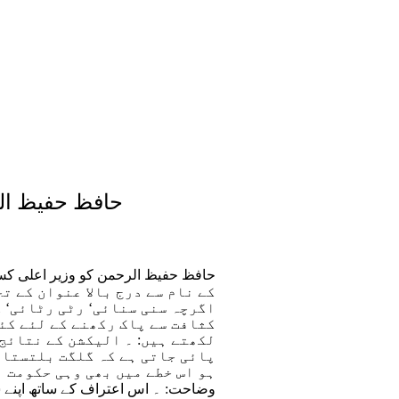
حافظ حفیظ ال
حافظ حفیظ الرحمن کو وزیر اعلی کس
اگرچہ سنی سنائی‘ رٹی رٹائی‘ 
کثافت سے پاک رکھنے کے لئے کئ
پائی جاتی ہے کہ گلگت بلتستان
ہو اس خطے میں بھی وہی حکومت 
وضاحت: ۔ اس اعتراف کے ساتھ اپنے سوا