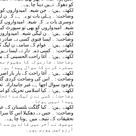
کو دھوکہ نہیں دینا چاہیے۔
(9) لکھتے ہیں: ۔ جن شیعہ امیدواروں ک
وضاحت: ۔ پہلی بات تو یہ ہے کہ ن ل
دوسری بات یہ کہ شیعہ امیدواروں کو ا
شیعہ امیدواروں کو بھی تو سپورٹ کیا 
(10) لکھتے ہیں: ۔ ن لیگی شیعہ امیدوا
وضاحت: ۔ ایسا فتوی کسی نے صادر نہ
(11) لکھتے ہیں: ۔ عوام کے سامنے ن لی
وضاحت: ۔ کسی ذمہ دار نے ایسا نہیں 
(12) لکھتے ہیں: ۔ آغا راحت الحسینی ک
وضاحت: ۔ فارمولہ کا مفہوم مع
مسترد کرنے کا سوال پیدا ہو۔
(13) لکھتے ہیں: ۔ آغا راحت کے بار بار 
وضاحت : ۔ اس کی وضاحت کردی گئی کہ
باوجود سوال اچھا ہے غیر جانبدارانہ 
(14) لکھتے ہیں: ۔ کیا اسلامی تحریک کو 
وضاحت : ۔ کسی نے ن لیگ سے اتح
پیدا نہیں ہوتا۔
(15) لکھتے ہیں: ۔ کیا گلگت بلتستان کے 
وضاحت: ۔ جس نے دھکیلا اس کا سراغ ل
تحقیقات کے نتیجے میں ہونا چاہیے۔
موصوف نے آخر میں قائدین سے ای
آرزوئیں پوری ہوں۔