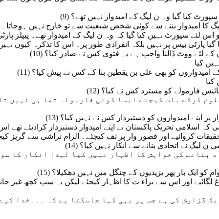
و سپورٹ کیا گیا وہ ن لیگ کے امیدوار نہیں تھے؟
یگ کا امیدوار بننے سے کوئی شخص شیعیت سے تو خارج نہیں ہوجاتا۔
س لئے سپورٹ نہیں کیا گیا کہ وہ ن لیگ کے امیدوار تھے۔ پیپلز پارٹ
گیا پارٹی بیس پر نہیں بلکہ انفرادی طور پر۔ اس کا تذکرہ کیوں نہیں
روں کے لئے ووٹ ڈالنا واجب ہے یہ فتوی کس نے صادر کیا؟
یں کیا
گ کے امیدواروں کو بھی علی بن یقطین بنا کے کس نے پیش کیا؟
کیا
ے مائنس فارمولے کو مسترد کس نے کیا؟
لوم کرکے بات کیجئے ایسا کوئی فارمولہ تھا ہی نہیں تا
اصرار پر اپنے امیدواروں کو دستبردار کس نے نہیں کیا؟
 اسلامی تحریک پاکستان نے اپنے امیدوار دستبردار کرادیئے تھے اس
تحقیقات کروائیے اور قصور وار پر تف کیجئے۔ الزام تراشی سے گریز کیج
اسی ن لیگ نے اتحادی بنانے سے انکار نہیں کیا؟
اد بنانے کی خواہش کا اظہار نہیں کیا لہذا انکار کا سو
عوام کو ایک بار پھر یزیدیوں کے چنگل میں نہیں دھکیلا؟
گائیے اور اس سے براء ت کا اظہار کیجئے لیکن یہ سب کچھ غیر جانبد
ک گزارش کی ہے جس پر یہی کہا جاسکتا ہے کہ ۔۔۔خدا کرے 