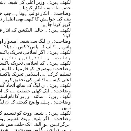
حصہ بنانے سے انکار کردیا۔
وضاحت: ۔ انکار تو تب ہوتا ہے جب خ
بننے کی خواہش کا کبھی بھی اظہار نہ
گریز کرنا چاہیے۔
کیا؟
وضاحت:۔ ن لیگ سے شیعہ امیدوار اور ا
پاس ہے؟ آپ کے پاس؟ کس نے دیا؟
(4) لکھتے ہیں: ۔ اگر اسلامی تحریک پا
وضاحت: ۔ یہ انتہائی بے تکی ب
(5) لکھتے ہیں: ۔ کیا اسلامی تحریک پا
وضاحت : موصوف کو فارمولے کا مفہوم 
تسلیم کرکے ہی اسلامی تحریک پاکستان 
اعلی کیسے بنا؟ اس کی تحقیق کریں ۔ ب
(6) لکھتے ہیں: ۔ ن لیگ کے ساتھ اتحاد ک
وضاحت: ۔ ایک کھلی حقیقت ہے کہ اسل
(7) لکھتے ہیں : ۔ نمائندہ رہبر کا نام
وضاحت: ۔ پہلے واضح کیجئے کہ ن لیگی
نہیں۔
(8) لکھتے ہیں : ۔ شیعہ ووٹ کو تقسیم 
وضاحت: ۔ اگر شیعہ ووٹ تقسیم ہونے 
ہرگز نہیں ہوا البتہ ایک حلقے میں 
نہیں پڑتا جیتے گا پھر بھی شیعہ۔ ش