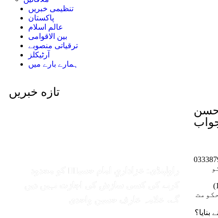
تنظیمی خبریں
پاکستان
عالم اسلام
بین الاقوامی
ترقیاتی منصوبے
آرٹیکلز
ہمارے بارے میں
تازه خبریں
احسن
 درج بالا عنوان کے تحت ایک تحریر نیٹ پر ڈالی گئی جو
و
راولپنڈی: عزاداریِ امام حسینؑ کو محدود
کرنے کی کسی سازش کی اجازت نہیں دیں
کے مطابق ہوتے ہیں جیسے کہ ایک رائے یہ
حکومت
گے، علامہ عارف حسین واحدی
بنایا؟