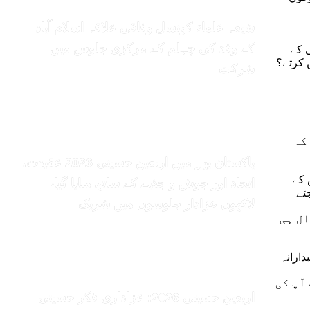
شیعہ علماء کونسل وفاقی علاقہ اسلام آباد
کے وفد کی چہلم کے مرکزی جلوس میں
ی کے
 کرتے؟
شرکت
کہ
پاکستان بھر میں اربعین حسینی 2026 عقیدت،
 کے
اتحاد اور جوش و جذبے کے ساتھ منایا گیا،
ئے
لاکھوں عزادار جلوسوں میں شریک
ال ہی
ارانہ
آپ کی
اربعین حسینی 2026: عزاداری فکر حسینی