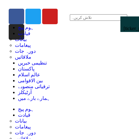
ہوم پیج
[ticker_
قیادت
بیانات
پیغامات
دورہ جات
ملاقاتیں
تنظیمی خبریں
پاکستان
عالم اسلام
بین الاقوامی
ترقیاتی منصوبے
آرٹیکلز
ہمارے بارے میں
ہوم پیج
قیادت
بیانات
پیغامات
دورہ جات
ملاقاتیں