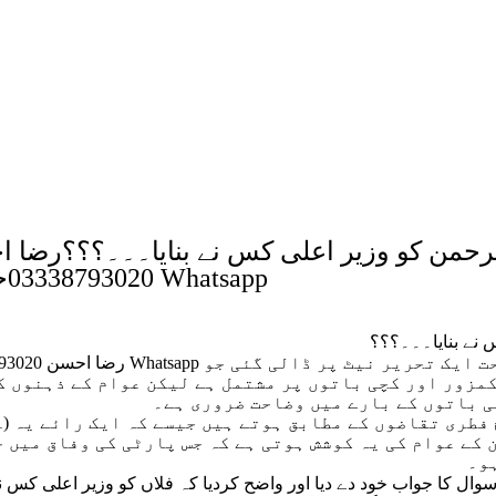
رحمن کو وزیر اعلی کس نے بنایا۔۔۔؟؟؟رضا 
03338793020جواب Whatsapp
 نے بنایا۔۔۔؟؟؟
رضا احسن 03338793020 Whatsapp کے نام سے
کمزور اور کچی باتوں پر مشتمل ہے لیکن عوام کے ذہنوں ک
ی باتوں کے بارے میں وضاحت ضروری ہے۔
(1) لکھتے ہیں: ۔ الیکشن کے نتائج فطری تقاضوں 
 کے عوام کی یہ کوشش ہوتی ہے کہ جس پارٹی کی وفاق میں 
ہو۔
ل کا جواب خود دے دیا اور واضح کردیا کہ فلاں کو وزیر اعلی کس نے 