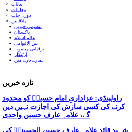
بیانات
پیغامات
دورہ جات
ملاقاتیں
تنظیمی خبریں
پاکستان
عالم اسلام
بین الاقوامی
ترقیاتی منصوبے
آرٹیکلز
ہمارے بارے میں
تازه خبریں
راولپنڈی: عزاداریِ امام حسینؑ کو محدود
کرنے کی کسی سازش کی اجازت نہیں دیں
گے، علامہ عارف حسین واحدی
شہید قائد علامہ عارف حسین الحسینیؒ کی