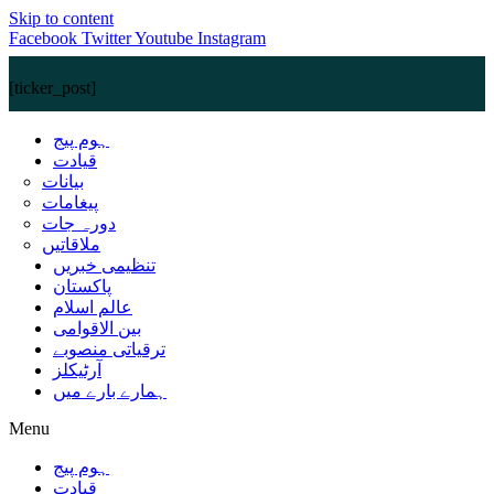
Skip to content
Facebook
Twitter
Youtube
Instagram
[ticker_post]
ہوم پیج
قیادت
بیانات
پیغامات
دورہ جات
ملاقاتیں
تنظیمی خبریں
پاکستان
عالم اسلام
بین الاقوامی
ترقیاتی منصوبے
آرٹیکلز
ہمارے بارے میں
Menu
ہوم پیج
قیادت