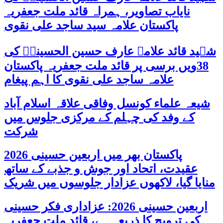
نایاب تصاویر، ہمراہ قائد ملت جعفریہ
پاکستان علامہ سید ساجد علی نقوی
شہید قائد علامہ عارف حسین الحسینیؒ کی
38ویں برسی پر قائد ملت جعفریہ پاکستان
علامہ ساجد علی نقوی کا اہم پیغام
شیعہ علماء کونسل وفاقی علاقہ اسلام آباد
کے وفد کی چہلم کے مرکزی جلوس میں
شرکت
پاکستان بھر میں اربعین حسینی 2026
عقیدت، اتحاد اور جوش و جذبے کے ساتھ
منایا گیا، لاکھوں عزادار جلوسوں میں شریک
اربعین حسینی 2026: عزاداری فکر حسینی
کی ترویج کا ذریعہ ہے، قائد ملت جعفریہ