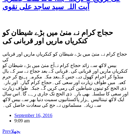
آیت اللہ سید ساجد علی نقوی
حجاج کرام نے منیٰ میں بڑے شیطان کو
کنکریاں ماریں اور قربانی کی
حجاج کرام نے منیٰ میں بڑے شیطان کو کنکریاں ماریں اور قربانی
کی
بیس لاکھ سے زائد حجاج کرام نےآج منیٰ میں بڑے شیطان کو
کنکریاں ماریں اور قربانی کی۔قربانی کے بعد حجاج نے سر کے بال
منڈوا کر احرام کھول دیے جس کےبعد مکہ مکرمہ پہنچ کر حرم
کعبہ میں طواف زیارت اور سعی کی۔حجاج کرام گیارہ اور بارہ
ذی الحج کو تینوں شیاطین کی رمی کریں گے جبکہ طواف زیارت
اور سعی کا سلسلہ بھی بارہ ذی الحج تک جاری رہے گا۔اس سال
ایک لاکھ تینتالیس ہزار پاکستانیوں سمیت دنیا بھر سے بیس لاکھ
سے زیادہ مسلمانوں نے حج کی سعادت حاصل کی۔
September 16, 2016
9:09 am
پچھلا
Prev