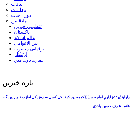
بیانات
پیغامات
دورہ جات
ملاقاتیں
تنظیمی خبریں
پاکستان
عالم اسلام
بین الاقوامی
ترقیاتی منصوبے
آرٹیکلز
ہمارے بارے میں
تازه خبریں
راولپنڈی: عزاداریِ امام حسینؑ کو محدود کرنے کی کسی سازش کی اجازت نہیں دیں گے،
علامہ عارف حسین واحدی