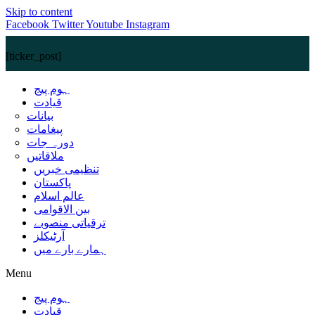
Skip to content
Facebook
Twitter
Youtube
Instagram
[ticker_post]
ہوم پیج
قیادت
بیانات
پیغامات
دورہ جات
ملاقاتیں
تنظیمی خبریں
پاکستان
عالم اسلام
بین الاقوامی
ترقیاتی منصوبے
آرٹیکلز
ہمارے بارے میں
Menu
ہوم پیج
قیادت