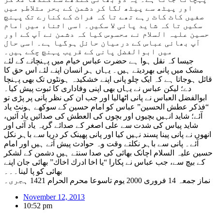
اور پیٹھ سے پیٹھ لگا کر دشمن کے بحر متلاطم میں
صفیں کاٹ کاٹ رہے تھے تا کہ فرات کے کنارے تک پہنچ
سکیں تا کہ شاید پانی لا سکیں۔ اسی اثناء میں امام
حسین علیہ السلام نے محسوس کیا کہ دشمن نے آپ کے اور
آپ بھائی عباس کے درمیان حائل ہوگیا ہے۔ اسی حال
میں ابوالفضل پانی کے قریب پہنچ چکے ہیں۔
جیسا کہ نقل ہوا ہے حضرت عباس خیام میں پہنچانے کے لئے
مشک میں پانی بھردیتے ہیں۔ یہاں ہر انسان اپنے لئے اس حق کا
قائل ہوجاتا ہے کہ ایک چلو پانی اپنے خشکیدہ ہونٹوں تک بھی پہنچا
دے؛ لیکن عباس نے یہاں بھی اپنی وفاداری کا ثبوت پیش کیا۔
ابوالفضل العباس نے پانی اٹھالیا اور جب ان کی نظر پانی پر پڑی تو
“فذکر عطش الحسین” عباس کو امام حسین کے سوکھے ہونٹ یاد
آئے؛ شاید انہیں بچیوں اور بچوں کی العطش کی صدائیں یاد آئیں،
شاید پیاس کی شدت سے علی اصغر کے صدائے گریہ یاد آئی اور
انھوں نے پانی پینا پسند نہیں کیا اور پانی پھینک کر دریا سے باہر نکل
آئے۔ پانی سے باہر نکلتے وقت وہ حوادث پیش آتے ہیں اور امام
حسین علیہ السلام اچانک بھائی کی صدا سنتے ہیں دشمن کے لشکر
کے بیچ سے، جب عباس نے پکارا “يا اخا ادرك اخاك” بھائی جان اپنے
بھائی کو پا لینا۔۔۔
نماز جمعہ 14 فروری 2000 یوم تاسوعا محرم الحرام 1421 ہجری۔
November 12, 2013
10:52 pm