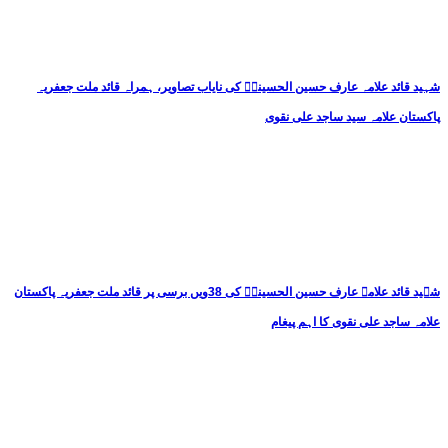
شہید قائد علامہ عارف حسین الحسینیؒ کی نایاب تصاویر، ہمراہ قائد ملت جعفریہ
پاکستان علامہ سید ساجد علی نقوی
شہید قائد علامہ عارف حسین الحسینیؒ کی 38ویں برسی پر قائد ملت جعفریہ پاکستان
علامہ ساجد علی نقوی کا اہم پیغام