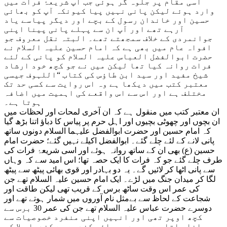
اسی مقام پر جلوہ گر ہوئی جب آپ شریعۂ فرات میں
وارد ہوئے لیکن پانی نہیں پیا کیونکہ آپ کو بھائی
حسین اور خاندان رسول کے بچے اور دیگر پیاسے یاد
آرہے تھے اور آپ ان سے پہلے پانی پینا اپنی
جوانمردی کے خلاف سمجھتے تھے۔ البتہ نقل معروف جو
افواہ عام میں بھی ہے کہ امام حسین علیہ السلام نے
حضرت ابوالفضل العباس علیہ السلام کو پانی کے لئے
فرات روانہ کیا تھا لیکن میں نے جو کچھ خود ارشاد
شیخ مفید اور سید ابن طاؤس کی کتاب “اللہوف جیسی
معتبر کتب میں دیکھا ہے وہ اس روایت سے کسی حد تک
مختلف ہے اور اس سے اس واقعے کی اہمیت میں اضافہ
ہوتا ہے۔
ان معتبر کتب میں منقول ہے کہ ان آخری لمحات اور لحظات میں
ان بچوں اور چھوٹی بچیوں اور اہل حرم پر پیاس کا دباؤ اتنا بڑھ گیا
کہ امام حسین اور حضرت ابوالفضل علیہما السلام دونوں ساتھ
پانی لانے کے لئے چلے گئے۔ ابوالفضل اکیلے نہيں گئے؛ حضرت امام
حسین (ع) بھی ان کے ساتھ روانہ ہوئے اور اسی شریعۂ فرات کی
طرف چلے گئے جو کہ فرات کا ایک حصہ تھا؛ اس امید سے کہ وہاں
سے پانی اٹھا کر لائیں گے۔ یہ دو بہادر اور قوی بھائی پیٹھ سے پیٹھ
لگا کر میدان جنگ میں لڑے۔ ایک امام حسین علیہ السلام تھے جن
کی عمر اس وقت ساٹھ برس کے قریب تھی لیکن طاقت اور
شجاعت کے لحاظ سے بےمثل نام آوروں میں شمار ہوتے تھے اور
دوسرے حضرت عباس علیہ السلام تھے جن کی عمر 30 برس سے
کچھ اوپر تھی اور انہیں اپنی منفرد خصوصیات سے
پہچانا جاتا ہے۔ یہ دو بھائی کندھے سے کندھا ملا کر