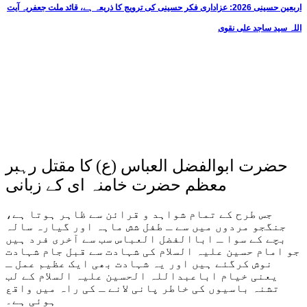
اربعین حسینی 2026: عزاداری فکر حسینی کی ترویج کا ذریعہ ہے، قائد ملت جعفریہ آیت
اللہ سید ساجد علی نقوی
حضرت ابوالفضل العباس (ع) کا مقتل رہبر
معظم حضرت خامنہ ای کے زبانی
جس طرح کے تمام شواہد و قرائن سے ظاہر ہوتا ہے،
جنگجو مردوں میں سے ـ طفل شش ماہہ اور گیارہ سالہ
بچے کے سوا ـ اباالفضل العباس سب سے آخری فرد ہیں
جو امام حسین علیہ السلام کی شہادت سے قبل جام شہادت
نوش کرگئے ہیں اور یہ شہادت بھی ایک عظیم عمل ـ
یعنی خیام اباعبداللہ الحسین علیہ السلام کے لب
تشنہ باسیوں کی خاطر پانی لانے ـ کی راہ میں واقع
ہوئی ہے۔