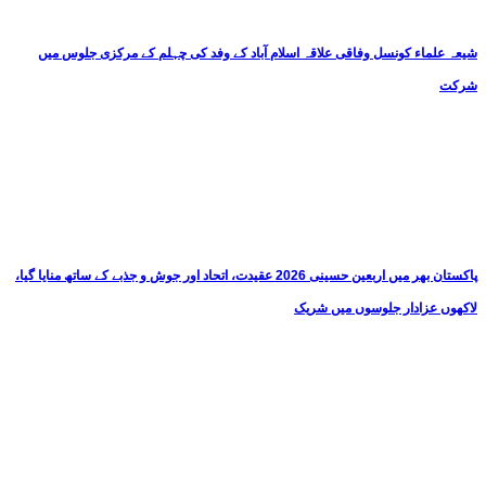
شیعہ علماء کونسل وفاقی علاقہ اسلام آباد کے وفد کی چہلم کے مرکزی جلوس میں
شرکت
پاکستان بھر میں اربعین حسینی 2026 عقیدت، اتحاد اور جوش و جذبے کے ساتھ منایا گیا،
لاکھوں عزادار جلوسوں میں شریک