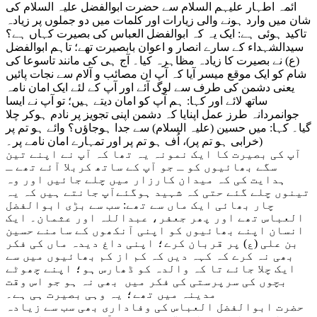
ائمہ اطہار علیہم السلام سے حضرت ابوالفضل علیہ السلام کی
شان میں وارد ہونے والی زيارات اور کلمات میں دو جملوں پر زيادہ
تاکید ہوئی ہے: ایک یہ کہ ابوالفضل العباس کی بصیرت کہاں ہے؟
سیدالشہداء کے سارے انصار و اعوان بابصیرت تھے؛ تاہم ابوالفضل
(ع) نے بصیرت کا زيادہ مظاہرہ کیا۔ آج ہی کی مانند تاسوعا کی
شام کو ایک موقع میسر آیا کہ آپ ان مصائب و آلام سے نجات پائیں
یعنی دشمن کی طرف سے لوگ آئے اور آپ کے لئے ایک امان نامہ
ساتھ لائے اور کہا: ہم آپ کو امان دیتے ہیں؛ تو آپ نے ایسا
جوانمردانہ طرز عمل اپنایا کہ دشمن اپنی تجویز پر نادم ہوکر چلا
گیا۔ کہا: میں حسین (علیہ السلام) سے جدا ہوجاؤں؟ وا‏ئے ہو تم پر
(خرابی ہو تم پر)، اُف ہو تم پر اور تمہارے امان نامے پر۔
آپ کی بصیرت کا ایک نمونہ یہ تھا کہ آپ نے اپنے تین
سگے بھائیوں کو ـ جو آپ کے ساتھ کربلا آئے تھے ـ
ہدایت کی کہ میدان کارزار میں چلے جائیں اور وہ
تینوں چلے گئے حتی کہ شہید ہوگئےآپ جانتے ہیں کہ یہ
چار بھائی ایک ماں سے تھے: سب سے بڑی ابوالفضل
العباس تھے اور پھر جعفر، عبداللہ اور عثمان۔ ایک
انسان اپنے بھائیوں کو اپنی آنکھوں کے سامنے حسین
بن علی (ع) پر قربان کرے؛ اپنی داغ دیدہ ماں کی فکر
بھی نہ کرے کہ کہہ دیں کہ کم از کم بھائیوں میں سے
ایک چلا جائے تا کہ والدہ کو ڈھارس ہو؛ اپنے چھوٹے
بچوں کی سرپرستی کی فکر میں بھی نہ ہو جو اس وقت
مدینہ میں تھے؛ یہ وہی بصیرت ہی ہے۔
حضرت ابوالفضل العباس کی وفاداری بھی سب سے زیادہ