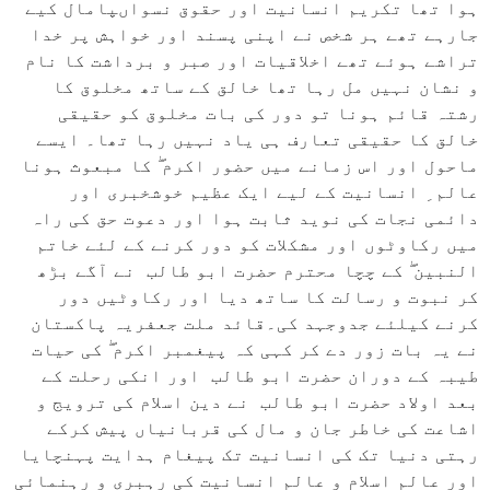
ہوا تھا تکریم انسانیت اور حقوق نسواںپامال کیے
جارہے تھے ہر شخص نے اپنی پسند اور خواہش پر خدا
تراشے ہوئے تھے اخلاقیات اور صبر و برداشت کا نام
و نشان نہیں مل رہا تھا خالق کے ساتھ مخلوق کا
رشتہ قائم ہونا تو دور کی بات مخلوق کو حقیقی
خالق کا حقیقی تعارف ہی یاد نہیں رہا تھا۔ ایسے
ماحول اور اس زمانے میں حضور اکرم ۖ کا مبعوث ہونا
عالم ِ انسانیت کے لیے ایک عظیم خوشخبری اور
دائمی نجات کی نوید ثابت ہوا اور دعوت حق کی راہ
میں رکاوٹوں اور مشکلات کو دور کرنے کے لئے خاتم
النبین ۖ کے چچا محترم حضرت ابو طالب نے آگے بڑھ
کر نبوت و رسالت کا ساتھ دیا اور رکاوٹیں دور
کرنے کیلئے جدوجہد کی۔قائد ملت جعفریہ پاکستان
نے یہ بات زور دے کر کہی کہ پیغمبر اکرم ۖ کی حیات
طیبہ کے دوران حضرت ابو طالب اور انکی رحلت کے
بعد اولاد حضرت ابو طالب نے دین اسلام کی ترویج و
اشاعت کی خاطر جان و مال کی قربانیاں پیش کرکے
رہتی دنیا تک کی انسانیت تک پیغام ہدایت پہنچایا
اور عالم اسلام و عالم انسانیت کی رہبری و رہنمائی