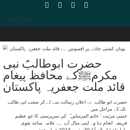
[ticker_post]
حضرت ابوطالبؑ نبی
مکرمﷺکے محافظ پیغام
قائد ملت جعفریہ پاکستان
حضرت ابو طالب نے اعلان رسالت سے لے کر شعب ابی طالب
تک کے مراحل میں
ختمی مرتبت ‘ خاتم المرسلین ۖ کی سرپرستی کا جو عظیم
فریضہ انجام دیا وہ اپنی مثال آپ ہے علامہ ساجد نقوی
راولپنڈی/ اسلام آباد30ستمبر 2024 ء ( جعفریہ پریس