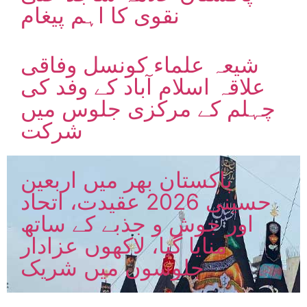
نقوی کا اہم پیغام
شیعہ علماء کونسل وفاقی
علاقہ اسلام آباد کے وفد کی
چہلم کے مرکزی جلوس میں
شرکت
پاکستان بھر میں اربعین
حسینی 2026 عقیدت، اتحاد
اور جوش و جذبے کے ساتھ
منایا گیا، لاکھوں عزادار
جلوسوں میں شریک