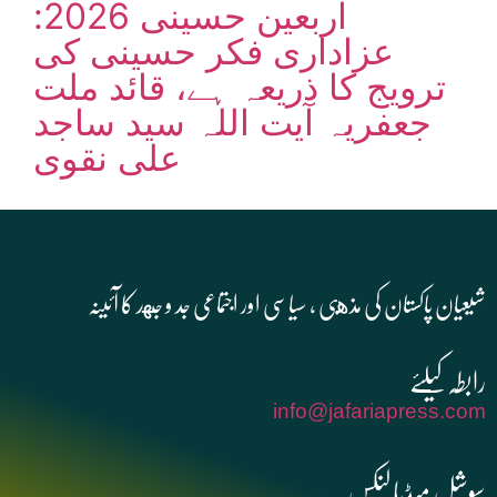
اربعین حسینی 2026:
عزاداری فکر حسینی کی
ترویج کا ذریعہ ہے، قائد ملت
جعفریہ آیت اللہ سید ساجد
علی نقوی
شیعیان پاکستان کی مذهبی , سیاسی اور اجتماعی جد و جهد کا آئینہ
info@jafariapress.com​
سوشل میڈیا لنکس