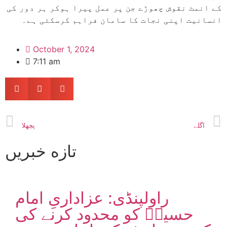
کے انمٹ نقوش چھوڑے جن پر عمل پیرا ہوکر ہر دور کی
انسانیت اپنی نجات کا سامان فراہم کرسکتی ہے۔
October 1, 2024
7:11 am
اگلے
پچھلا
تازه خبریں
راولپنڈی: عزاداریِ امام
حسینؑ کو محدود کرنے کی