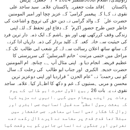
پاکستان )قائد ملت جعفریہ پاکستان علامہ سید ساجد علی
نقوی نے کہا کہ پیغمبر گرامی ۖ کے عزیز چچا اور امیر المومنین
حضرت علیؑ کے والد گرامی نے دین حق کی ترویج و اشاعت کی
خاطر جس طرح حضور اکرم ۖ کے دفاع اور تحفظ کے لئے اپنی
زندگی وقف کررکھی تھی اور بنو ہاشم کے ایک ذمہ دار ترین فرد
کی حیثیت سے خانہ کعبہ کے کلید بردار کی ذمہ داریاں ادا کرنے
کے ساتھ ساتھ اعلان رسالت سے لے کر شعب ابی طالب تک کے
مراحل میں ختمی مرتبت ‘ خاتم المرسلین ۖ کی سرپرستی کا
عظیم فریضہ انجام دیا وہ اپنی مثال آپ ہے چنانچہ ام المومنین
حضرت خدیجہ الکبری اور جناب ابو طالب کی رحلت کے سال
کو نبی رحمت ۖ نے ”عام الحزن ” قراردیا اور اپنی دوعزیز ترین
محسن و مربی ہستیوں کے غم و دکھ کا اظہار کیا۔علامہ ساجد
نقوی نے یہ بات 26 ربیع الاول حضرت ابو طالب کے یوم
وفات پر اپنے پیغام میں کہی ۔انہوں نے مزید کہا
کہ بعثت رسول اعظم ۖ سے قبل انسانیت جس ابتری اور
زوال کا شکار تھی انسانی معاشرہ جس خلفشار میں
مبتلا تھا قدم قدم پر مفاسد نے ڈیرے ڈال رکھے تھے
نفرتوں اور جنگوں نے انسانی جانوں کو بے وقعت کیا