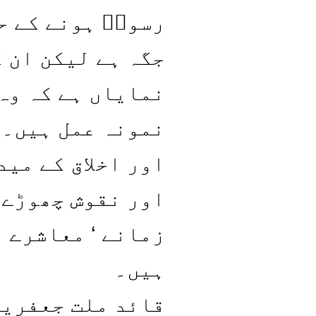
رسولۖ ہونے کے ح
جگہ ہے لیکن ان ک
نمایاں ہے کہ وہ
نمونہ عمل ہیں۔ 
اور اخلاق کے مید
اور نقوش چھوڑے 
زمانے ‘ معاشرے ی
ہیں۔
قائد ملت جعفریہ