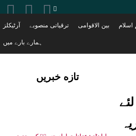
[ticker_post]
 اسلام
بین الاقوامی
ترقیاتی منصوبے
آرٹیکلز
ہمارے بارے میں
تازه خبریں
ئے
یہ