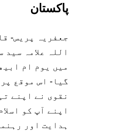
پاکستان
جعفریہ پریس- قا
اللہ علامہ سید 
میں یوم ام ابیھ
گیا- اس موقع پر 
نقوی نے اپنے تہ
اپنے آپ کو اسلام
ہدایت اور رہنما