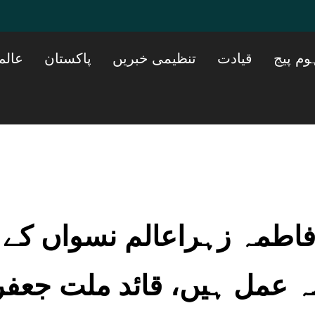
وم پیج
قیادت
تنظیمی خبریں
پاکستان
عالم
طمہ زہراعالم نسواں کے ل
ہ عمل ہیں، قائد ملت جعفر