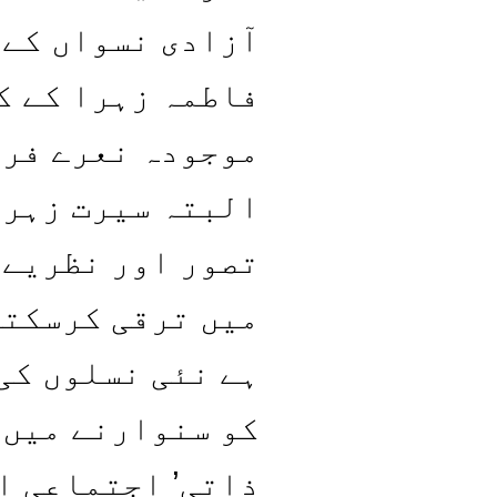
آزادی نسواں کے 
فاطمہ زہرا کے ک
موجودہ نعرے فری
البتہ سیرت زہرا
تصور اور نظریے 
میں ترقی کرسکتی
ہے نئی نسلوں کی
کو سنوارنے میں 
ذاتی’ اجتماعی ا