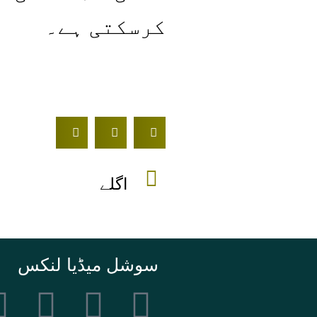
کرسکتی ہے۔
اگلے
سوشل میڈیا لنکس