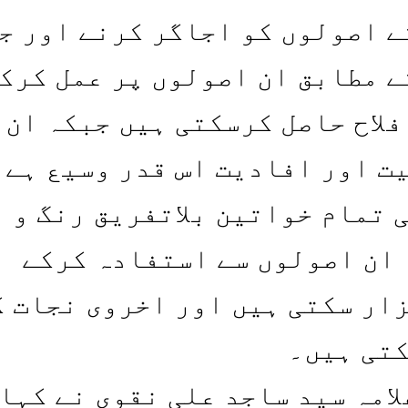
ے اصولوں کو اجاگر کرنے اور ج
ے مطابق ان اصولوں پر عمل کرک
فلاح حاصل کرسکتی ہیں جبکہ ان
ت اور افادیت اس قدر وسیع ہے 
 تمام خواتین بلاتفریق رنگ و 
ہ ان اصولوں سے استفادہ کرکے
ار سکتی ہیں اور اخروی نجات ک
تی ہیں۔
امہ سید ساجد علی نقوی نے کہا 