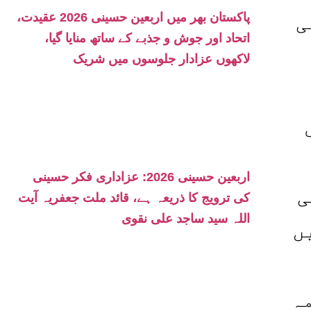
ی
پاکستان بھر میں اربعین حسینی 2026 عقیدت،
اتحاد اور جوش و جذبے کے ساتھ منایا گیا،
لاکھوں عزادار جلوسوں میں شریک
اربعین حسینی 2026: عزاداری فکر حسینی
ی
کی ترویج کا ذریعہ ہے، قائد ملت جعفریہ آیت
اللہ سید ساجد علی نقوی
ں
ہ