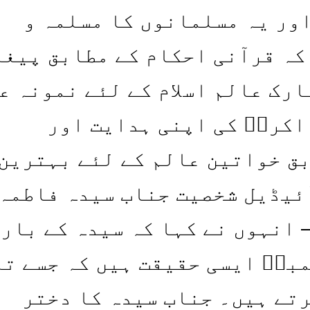
اور یہ مسلمانوں کا مسلمہ و
کہ قرآنی احکام کے مطابق پیغم
ارک عالم اسلام کے لئے نمونہ ع
اکرمۖ کی اپنی ہدایت اور
ق خواتین عالم کے لئے بہترین
ئیڈیل شخصیت جناب سیدہ فاطمہ
 انہوں نے کہا کہ سیدہ کے بار
برۖ ایسی حقیقت ہیں کہ جسے تم
تے ہیں۔ جناب سیدہ کا دختر