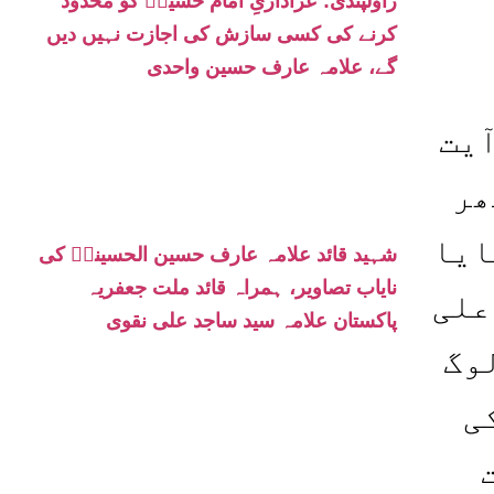
راولپنڈی: عزاداریِ امام حسینؑ کو محدود
کرنے کی کسی سازش کی اجازت نہیں دیں
گے، علامہ عارف حسین واحدی
آیت
ھر
ایا
شہید قائد علامہ عارف حسین الحسینیؒ کی
نایاب تصاویر، ہمراہ قائد ملت جعفریہ
علی
پاکستان علامہ سید ساجد علی نقوی
وگ
ی