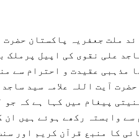
ئد ملت جعفریہ پاکستان حضرت 
ساجد علی نقوی کی اپیل پرملک ب
ا مذہبی عقیدت و احترام سے من
حضرت آیت اللہ علامہ سید ساجد 
نیتی پیغام میں کہا ہے کہ جو ل
 سے وابستہ رکھے ہوئے ہیں ان ک
ئی کا منبع قرآن کریم اور سنت