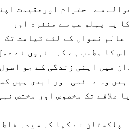
والے سے احترام اورعقیدت اپن
ا یہ پہلو سب سے منفرد اور
 عالم نسواں کے لئے قیامت تک
اس کا مطلب ہے کہ انہوں نے عمل
ان میں اپنی زندگی کے جو اصول
ہیں وہ دائمی اور ابدی ہیں کس
ا علاقے تک مخصوص اور مختص نہی
 پاکستان نے کہا کہ سیدہ فاطم