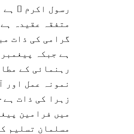
رسول اکرم ۖ ہے 
متفقہ عقیدہ ہے 
گرامی کی ذات مب
ہے جبکہ پیغمبر 
رہنمائی کے مطاب
نمونہ عمل اور آ
زہرا کی ذات ہے –
میں فرامین پیغم
مسلمان تسلیم کر