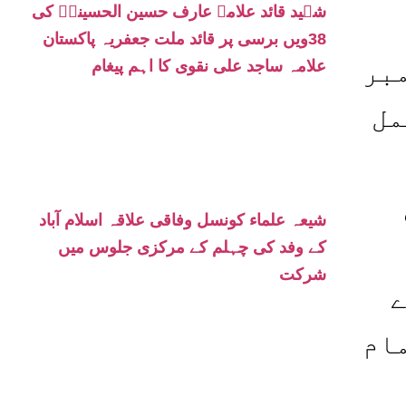
شہید قائد علامہ عارف حسین الحسینیؒ کی
38ویں برسی پر قائد ملت جعفریہ پاکستان
بر
علامہ ساجد علی نقوی کا اہم پیغام
مل
شیعہ علماء کونسل وفاقی علاقہ اسلام آباد
کے وفد کی چہلم کے مرکزی جلوس میں
شرکت
ے
ام