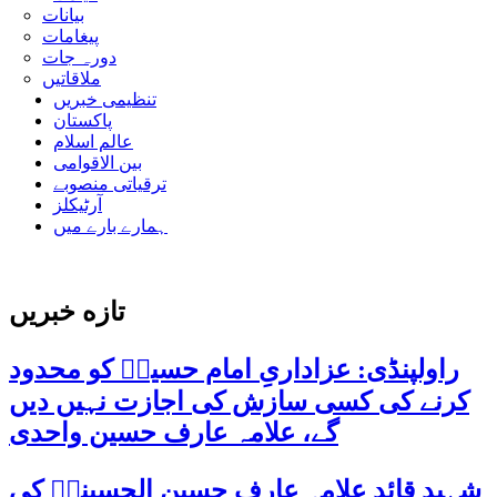
بیانات
پیغامات
دورہ جات
ملاقاتیں
تنظیمی خبریں
پاکستان
عالم اسلام
بین الاقوامی
ترقیاتی منصوبے
آرٹیکلز
ہمارے بارے میں
تازه خبریں
راولپنڈی: عزاداریِ امام حسینؑ کو محدود
کرنے کی کسی سازش کی اجازت نہیں دیں
گے، علامہ عارف حسین واحدی
شہید قائد علامہ عارف حسین الحسینیؒ کی