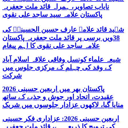
نایاب تصاویر، ہمراہ قائد ملت جعفریہ
پاکستان علامہ سید ساجد علی نقوی
شہید قائد علامہ عارف حسین الحسینیؒ کی
38ویں برسی پر قائد ملت جعفریہ پاکستان
علامہ ساجد علی نقوی کا اہم پیغام
شیعہ علماء کونسل وفاقی علاقہ اسلام آباد
کے وفد کی چہلم کے مرکزی جلوس میں
شرکت
پاکستان بھر میں اربعین حسینی 2026
عقیدت، اتحاد اور جوش و جذبے کے ساتھ
منایا گیا، لاکھوں عزادار جلوسوں میں شریک
اربعین حسینی 2026: عزاداری فکر حسینی
کی ترویج کا ذریعہ ہے، قائد ملت جعفریہ