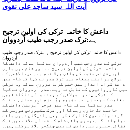
آیت اللہ سید ساجد علی نقوی
داعش کا خاتمہ ترکی کی اولین ترجیح
ہے:ترک صدر رجب طیب اُردووان
داعش کا خاتمہ ترکی کی اولین ترجیح ہے:ترک صدر رجب طیب
اُردووان
ترکی کے صدر رجب طیب اُردووان نے کہا ہے کہ داعش کا
خاتمہ ترکی کی اولین ترجیح ہے اور شام میں جاری
آپریشن اس مقصد کی جانب پہلا قدم ہے۔ عیدالاضحیٰ کے
موقع پر اپنے پیغام میں ترک صدر نے کہا کہ شام میں
داعش کو اس انداز میں ختم کرنا ضروری ہے کہ وہ ترکی
میں کارروائیوں کے قابل نہ رہے۔صدر اُردووان نے کہا
کہ ترکی پندرہ جولائی کو ہونے والی ناکام فوجی
بغاوت کے بعد زیادہ مضبوط ،پُرعزم اور فعال ہے۔ترک
صدر نے کہا ہے کہ شام میں فوجی آپریشن داعش کے
خاتمے تک جاری رہے گا اور ترک سکیورٹی فورسز کے
گرنے والے خون کا ایک قطرہ بھی رائیگاں نہیں جانے
دیا جائے گا۔دوسری جانب شام کے شمالی علاقے میں ترک
فضائی حملوں میں داعش کے بیس جنگجو ہلاک ہوگئے ہیں۔