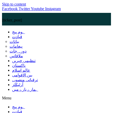
Skip to content
Facebook
Twitter
Youtube
Instagram
[ticker_post]
ہوم پیج
قیادت
بیانات
پیغامات
دورہ جات
ملاقاتیں
تنظیمی خبریں
پاکستان
عالم اسلام
بین الاقوامی
ترقیاتی منصوبے
آرٹیکلز
ہمارے بارے میں
Menu
ہوم پیج
قیادت