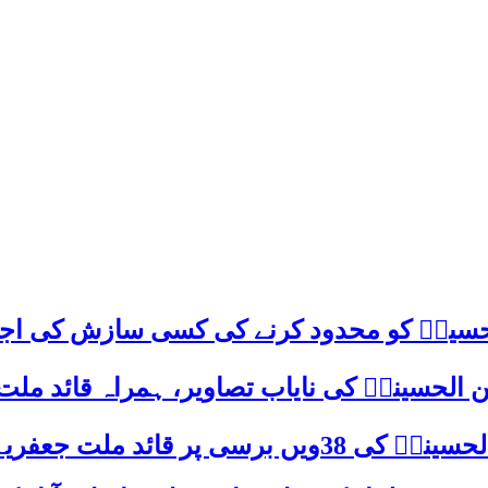
م حسینؑ کو محدود کرنے کی کسی سازش کی اج
 الحسینیؒ کی نایاب تصاویر، ہمراہ قائد ملت
علامہ ساجد علی نقوی کا اہم پیغام