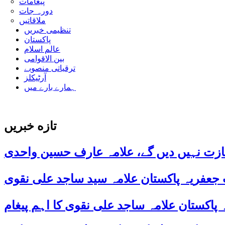
پیغامات
دورہ جات
ملاقاتیں
تنظیمی خبریں
پاکستان
عالم اسلام
بین الاقوامی
ترقیاتی منصوبے
آرٹیکلز
ہمارے بارے میں
تازه خبریں
ازت نہیں دیں گے، علامہ عارف حسین واحدی
 جعفریہ پاکستان علامہ سید ساجد علی نقوی