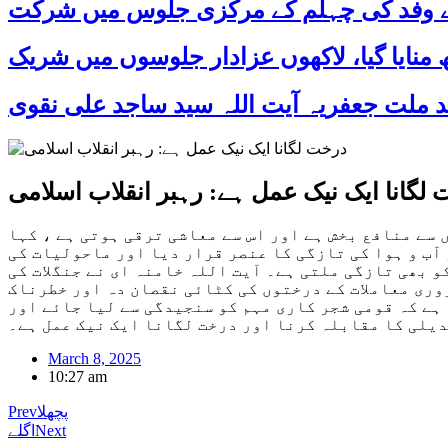
 کے وفد کی چہلم کے مرکزی جلوس میں شرکت
لگانا ایک نیک عمل ہے: رہبر انقلاب اسلامی
 سے منافع بخش ہے اور اس سے معاشی ترقی ہوتی ہے ، کہا
آب و ہوا کی تازگی کا عنصر قرار دیا اور ماحولیات کی
و بھی تازگی ملتی ہے۔ آیت اللہ خامنہ ای نے جنگلات کی
ری معاملات کے درختوں کی کٹائی نقصان دہ اور خطرناک
 ہے کہ قومی شجر کاری مہم کو سنجیدگی سے لیا جائے اور
دیلی کا مقابلہ کرنا اور درخت لگانا ایک نیک عمل ہے۔
March 8, 2025
10:27 am
پچھلا
Prev
Next
اگلے