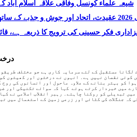
شیعہ علماء کونسل وفاقی علاقہ اسلام آباد
 شریک
درخت 
ت لگانا مستقبل کے لئے سرمایہ کاری ہے جو مختلف طریقوں
ں کوئی نقصان نہیں ہے۔ انہوں نے درختوں اور کھیتوں کو 
وا کو بہتر بنانے کے علاوہ ماحول اور انسانوں کی روح ک
رے میں خبردار کرتے ہوئے کہا کہ سوائے تکنیکی اور ضرو
میں تبدیلی کو روکنا چاہئے۔ رہبر انقلاب اسلامی نے کہا
 کہ جنگلات کی کٹائی اور زرعی زمین کے استعمال میں تب