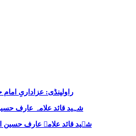
راولپنڈی: عزاداریِ اما
شہید قائد علامہ عارف حسین
شہید قائد علامہ عارف حسین الحسینیؒ کی 38ویں برسی پر قائد ملت جعفریہ پاکستان 