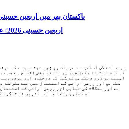
پاکستان بھر میں اربعین حسینی 2026 عقیدت، اتحاد اور جوش و جذبے کے ساتھ منایا گیا، لاکھوں عزادار جلوسوں میں
اربعین حسینی 2026: عزاداری فکر حسینی کی ترویج کا ذریعہ ہے، قائد ملت جعفریہ آیت اللہ سید ساجد علی نقوی
رہبر انقلاب اسلامی نے اس بات پر زور دیتے ہوئے کہ درخ
کہ درخت لگانا مکمل طور پر منافع بخش اقدام ہے جس می
اہمیت پر زور دیتے ہوئے کہا کہ درختوں اور پودوں سے ہ
کٹائی اور زرعی اراضی کے استعمال میں تبدیلی کے با
ہے اور جنگلات کی تباہی اور زرعی اراضی کے استعمال 
اسے جاری رکھا جائے۔ انہوں نے تاکید کی