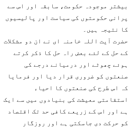
بیشتر موجودہ حکومت، سابقہ اور اس سے
پرانی حکومتوں کی سیاست اور پالیسیوں
کا نتیجہ ہیں۔
حضرت آیت اللہ خامنہ ای نے ان دو مشکلات
کے حل کے لئے بعض راہ حل کا ذکر کرتے
ہوئے چھوٹے اور درمیانے درجے کی
صنعتوں کو ضروری قرار دیا اور فرمایا
کہ اس طرح کی صنعتوں کا احیاء
استقامتی معیشت کی بنیادوں میں سے ایک
ہے اور اس کے زریعے کافی حد تک اقتصاد
کو حرکت دی جاسکتی ہے اور روزگار