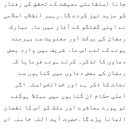
جانا استقامتی معیشت کے تحقق کی رفتار
کو مزید تیز کردے گا۔رہبر انقلاب اسلامی
نے اپنی گفتگو کے آغاز میں ماہ مبارک
رمضان کی برکت اور معنویت سے بہرمند
ہونے کے لئے اس ماہ شریف میں وارد بعض
دعاوں کا تذکرہ کرتے ہوئے فرمایا کہ
رمضان کی بعض دعاوں میں گناہوں سے
نجات کا ذکر ہے اور خدانخواستہ اگر
اعلی حکام ان گناہوں میں مبتلا ہوگئے
تو پورے معاشرے اور ملک کو اس کا نقصان
اٹھانا پڑے گا۔حضرت آیت اللہ خامنہ ای