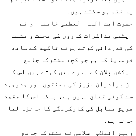
یا ختم ہو سکتے ہیں۔
حضرت آیت اللہ العظمی خامنہ ای نے
ایٹمی مذاکرات کاروں کی محنت و مشقت
کی قدردانی کرتے ہوئے تاکید کے ساتھ
فرمایا کہ ہم جو کچھ مشترکہ جامع
ایکشن پلان کے بارے میں کہتے ہیں اس کا
ان برادران عزیز کی محنتوں اور جدوجہد
سے کوئی تعلق نہیں ہے، بلکہ اس کا مقصد
فریق مقابل کی کارکردگی کا جائزہ لیا
جانا ہے۔
رہبر انقلاب اسلامی نے مشترکہ جامع