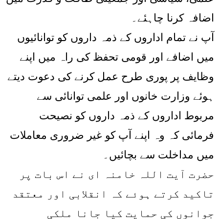
اضافہ کرنا چاہئے۔
آپ نے تمام اداروں کے ذمہ داروں کو توانائیوں
میں اضافے اور قومی تحفظ کی راہ میں اپنے
وظایف پر پوری طرح عمل کرنے کی دعوت دیتے
ہوئے وزارت خانوں اور علمی توانائی سے
مربوط اداروں کے ذمہ داروں کو نصیحت
فرمائی کہ وہ اپنے آپ کو غیر ضروری معاملات
میں مداخلت سے بچائیں۔
حضرت آیت اللہ خامنہ ای نے اس بات پر
تاکید کرتے ہوئے کہ انقلابی اور معتقد
جوانوں کی حمایت کیا جانا ملکی