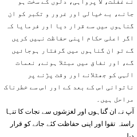
نے غفلت، لا پرواہی، دلوں کے سخت ہو
جانے، بے خیالی اور غرور و تکبر کو ان
گناہوں میں سے قرار دیا اور فرمایا کہ
اگر اعلی حکام اپنی حفاظت نہیں کریں
گے تو ان گناہوں میں گرفتار ہوجائیں
گے، اور نفاق میں مبتلا ہونے، نعمات
الہی کو جھٹلانے اور وقت پڑنے پر
ناتوانی اس کے بعد کے اور اس سے خطرناک
مراحل ہیں۔
آپ نے ان گناہوں اور لغزشوں سے نجات کا تنہا
راستہ تقوا اور اپنی حفاظت کئے جانے کو قرار
دیا۔