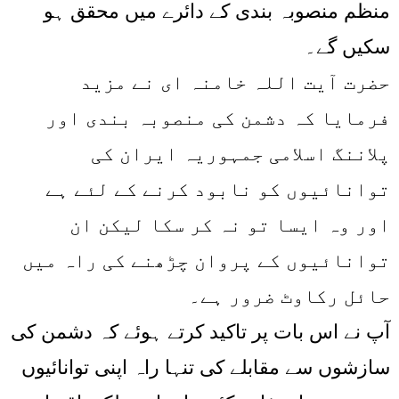
منظم منصوبہ بندی کے دائرے میں محقق ہو
سکیں گے۔
حضرت آیت اللہ خامنہ ای نے مزید
فرمایا کہ دشمن کی منصوبہ بندی اور
پلاننگ اسلامی جمہوریہ ایران کی
توانائیوں کو نابود کرنے کے لئے ہے
اور وہ ایسا تو نہ کر سکا لیکن ان
توانائیوں کے پروان چڑھنے کی راہ میں
حائل رکاوٹ ضرور ہے۔
آپ نے اس بات پر تاکید کرتے ہوئے کہ دشمن کی
سازشوں سے مقابلے کی تنہا راہ اپنی توانائیوں