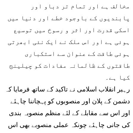
مخالف ہے اور تمام تر دباو اور
پابندیوں کے باوجود خطے اور دنیا میں
اسکی قدرت اور اثر و رسوخ میں توسیع
ہوئی ہے اور اس ملک نے ایک نئی ابھرتی
ہوئی طاقت کے عنوان سے استکباری
طاقتوں کے ظالمانہ مفادات کو چیلینج
کیا ہے۔
رہبر انقلاب اسلامی نے تاکید کے ساتھ فرمایا کہ
دشمن کے پلان اور منصوبوں کو پہچاننا چاہئے
اور اس سے مقابلے کے لئے منظم منصوبہ بندی
کی جانی چاہئے چونکہ عملی منصوبے بھی اس