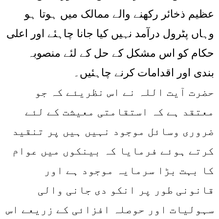
عظیم ذخائر رکھنے والے ممالک میں ہوتا ہو
وہاں پٹرول درآمد نہیں کیا جانا چاہئے اور اعلی
حکام کو اس مشکل کے حل کے لئے منصوبہ
بندی اور اقدامات کرنے چاہئیں۔
حضرت آیت اللہ نے اس نظریئے کہ جو
معتقد ہے کہ استقامتی معیشت کے لئے
ضروری وسائل موجود نہیں ہیں پر تنقید
کرتے ہوئے فرمایا کہ بینکوں میں عوام
کا بہت بڑا سرمایہ موجود ہے اور
قانونی طور پر انکو دی جانی والی
سہولیات اور حوصلہ افزائی کے زریعے اس