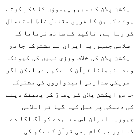
ایکشن پلان کے مبہم پہلوؤں کا ذکر کرتے
ہوئے کہ جن کا فریق مقابل غلط استعمال
کر رہا ہے، تاکید کے ساتھ فرمایا کہ
اسلامی جمہوریہ ایران نے مشترکہ جامع
ایکشن پلان کی خلاف ورزی نہیں کی کیونکہ
وعدہ نبھانا قرآن کا حکم ہے، لیکن اگر
امریکی صدارتی امیدواروں کی مشترکہ
جامع ایکشن پلان کو پھاڑ کر پھینک دینے
کی دھمکی پر عمل کیا گيا تو اسلامی
جہوریہ ایران اس معاہدے کو آگ لگا دے
گا اور یہ کام بھی قرآن کے حکم کی