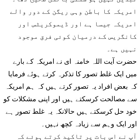
امریکہ کا باطن وہی ریگن کے دور والے
امریکہ جیسا ہے اور ڈیموکریٹس اور
کانگریس کے درمیان کوئی فرق موجود
نہیں ہے۔
حضرت آیت اللہ خامنہ ای نے امریکہ کے بارے
میں ایک غلط تصور کا تذکرہ کرتے ہوئے فرمایا
کہ بعض افراد یہ تصور کرتے ہیں کہ ہم امریکہ
سے مصالحت کرسکتے ہیں اور اپنی مشکلات کو
خود حل کرسکتے ہیں حالانکہ یہ غلط تصور ہے
اور ایک وہم سے زیادہ کچھ نہیں۔
آپ نے اس بات پر تاکید کرتے ہوئے کہ