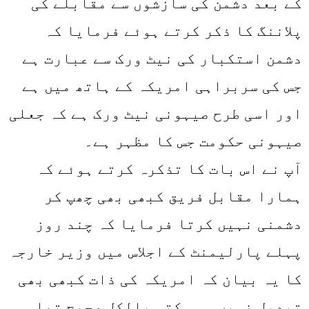
کے بعد دشمن کی سازشوں سے مقابلے کی
پلاننگ کا ذکر کرتے ہوئے فرمایا کہ
دشمن استکبار کی نیٹ ورک سے عبارت ہے
جس کی سربراہی امریکہ کے ہاتھ میں ہے
اور اسی طرح صیہونی نیٹ ورک ہے کہ جعلی
صیہونی حکومت جس کا مظہر ہے۔
آپ نے اس بات کا تذکرہ کرتے ہوئے کہ
ہمارا مقابل فریق کبھی بھی چھپ کر
دشمنی نہیں کرتا فرمایا کہ چند روز
پہلے پارلیمنٹ کے اجلاس میں وزیر خارجہ
کا یہ بیان کہ امریکہ کی ذات کبھی بھی
تبدیل نہیں ہو سکتی بالکل صحیح تھا۔