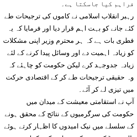
فراہم کیا جاسکتا ہے۔
رہبر انقلاب اسلامی نے کاموں کی ترجیحات طے
کئے جانے کو بہت اہم قرار دیا اور فرمایا کہ یہ
فطری بات ہے کہ ہر محترم وزیر اپنی مشکلات
کو زیادہ اہمیت دے اور وسائل پیدا کرنے کے لئے
زیادہ جدوجہد کرے لیکن حکومت کو چاہئے کہ
وہ حقیقی ترجیحات طے کر کے اقتصادی حرکت
میں تیزی لے کر آئے۔
آپ نے استقامتی معیشت کے میدان میں
حکومت کی سرگرمیوں کے نتائج کے محقق ہونے
کے سلسلے میں نیک امیدوں کا اظہار کرتے ہوئے