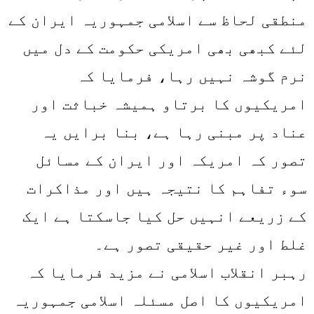
منطقی لحاظ سے اسلامی جمہوریہ ایران کے
لئے کبھی بھی امریکی حکومت کے دل میں
نرم گوشہ نہیں رہا، فرمایا کہ
امریکیوں کا برتاو ہمیشہ خباثت اور
عناد پر مبنی رہا ہے، بنا برایں یہ
تصور کہ امریکہ اور ایران کے مسائل
سوء تفاہم کا نتیجہ ہیں اور مذاکرات
کے زریعے انہیں حل کیا جاسکتا ہے ایک
غلط اور غیر حقیقی تصور ہے۔
رہبر انقلاب اسلامی نے مزید فرمایا کہ
امریکیوں کا اصل مسئلہ اسلامی جمہوریہ