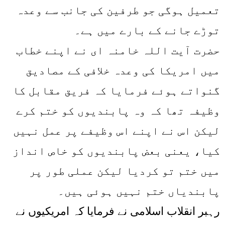
تعمیل ہوگی جو طرفین کی جانب سے وعدہ
توڑے جانے کے بارے میں ہے۔
حضرت آیت اللہ خامنہ ای نے اپنے خطاب
میں امریکا کی وعدہ خلافی کے مصادیق
گنواتے ہوئے فرمایا کہ فریق مقابل کا
وظیفہ تھا کہ وہ پابندیوں کو ختم کرے
لیکن اس نے اپنے اس وظیفے پر عمل نہیں
کیا، یعنی بعض پابندیوں کو خاص انداز
میں ختم تو کردیا لیکن عملی طور پر
پابندیاں ختم نہیں ہوئی ہیں۔
رہبر انقلاب اسلامی نے فرمایا کہ امریکیوں نے