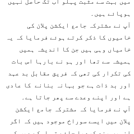
میں بہت سے مثبت پہلو اب تک حاصل نہیں
ہوپائے ہیں۔
آپ نے مشترکہ جامع ایکشن پلان کی
خامیوں کا ذکر کرتے ہوئے فرمایا کہ یہ
خامیاں وہی ہیں جن کا اندیشہ ہمیں
ہمیشہ سے تھا اور ہم نے بارہا اس بات
کی تکرار کی تھی کہ فریق مقابل بد عہد
اور بد ذات ہے جو بہانہ بنانے کا عادی
ہے اور اپنے وعدے سے پھر جاتا ہے۔
آپ نے فرمایا کہ مشترکہ جامع ایکشن
پلان میں ایسے سوراخ موجود ہیں کہ اگر
انہیں بند کردیا جائے تو اسکے عیب کم