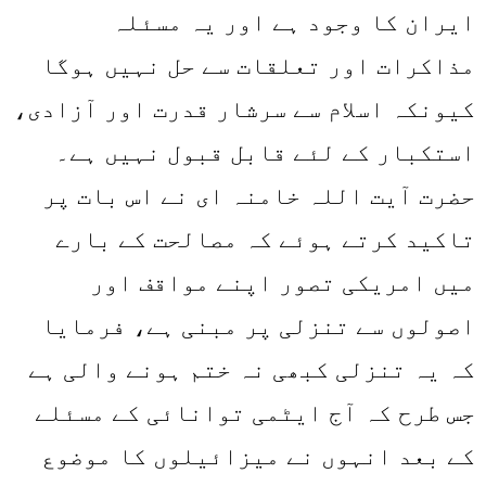
ایران کا وجود ہے اور یہ مسئلہ
مذاکرات اور تعلقات سے حل نہیں ہوگا
کیونکہ اسلام سے سرشار قدرت اور آزادی،
استکبار کے لئے قابل قبول نہیں ہے۔
حضرت آیت اللہ خامنہ ای نے اس بات پر
تاکید کرتے ہوئے کہ مصالحت کے بارے
میں امریکی تصور اپنے مواقف اور
اصولوں سے تنزلی پر مبنی ہے، فرمایا
کہ یہ تنزلی کبھی نہ ختم ہونے والی ہے
جس طرح کہ آج ایٹمی توانائی کے مسئلے
کے بعد انہوں نے میزائیلوں کا موضوع