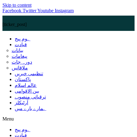
Skip to content
Facebook
Twitter
Youtube
Instagram
[ticker_post]
ہوم پیج
قیادت
بیانات
پیغامات
دورہ جات
ملاقاتیں
تنظیمی خبریں
پاکستان
عالم اسلام
بین الاقوامی
ترقیاتی منصوبے
آرٹیکلز
ہمارے بارے میں
Menu
ہوم پیج
قیادت