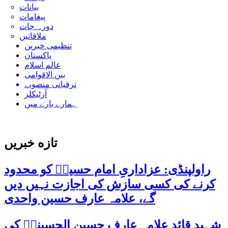
بیانات
پیغامات
دورہ جات
ملاقاتیں
تنظیمی خبریں
پاکستان
عالم اسلام
بین الاقوامی
ترقیاتی منصوبے
آرٹیکلز
ہمارے بارے میں
تازه خبریں
راولپنڈی: عزاداریِ امام حسینؑ کو محدود
کرنے کی کسی سازش کی اجازت نہیں دیں
گے، علامہ عارف حسین واحدی
شہید قائد علامہ عارف حسین الحسینیؒ کی