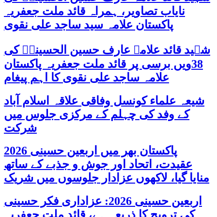
نایاب تصاویر، ہمراہ قائد ملت جعفریہ
پاکستان علامہ سید ساجد علی نقوی
شہید قائد علامہ عارف حسین الحسینیؒ کی
38ویں برسی پر قائد ملت جعفریہ پاکستان
علامہ ساجد علی نقوی کا اہم پیغام
شیعہ علماء کونسل وفاقی علاقہ اسلام آباد
کے وفد کی چہلم کے مرکزی جلوس میں
شرکت
پاکستان بھر میں اربعین حسینی 2026
عقیدت، اتحاد اور جوش و جذبے کے ساتھ
منایا گیا، لاکھوں عزادار جلوسوں میں شریک
اربعین حسینی 2026: عزاداری فکر حسینی
کی ترویج کا ذریعہ ہے، قائد ملت جعفریہ