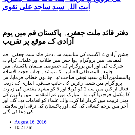
آیت اللہ سید ساجد علی نقوی
دفتر قائد ملت جعفریہ پاکستان قم میں یوم
آزادی کے موقع پر تقریب
جشن آزادی 14اگست کی مناسبت سے دفتر قائد ملت جعفریہ قم
المقدسہ میں پروگرام ہوا جس میں طلاب اور علمائے کرام نے
شرکت کی اور اس پروگرام کے خصوصی مہمان پاکستان میں
جامعہ المصطفی العالمیہ کے نمائندہ جناب حجت الاسلام
والمسلمین آقای سعید نجفی صاحب تهے جنہوں خطاب فرمایا،اس
پرو گرام میں شعبہ زائرین کی جانب سےقرہ اندازی کے ذریعہ
فعال اراکین میں سے 2 کو کربلا اور 5 کو مشهد مقدس کی زیارت
کا مکمل خرچ دیا گیا، ماہ مبارک میں قم المقدسہ میں زائرین کی
دینی تربیت میں کردار ادا کرنے والے علماء کو انعامات دیے گئے اور
آخر میں پرچم کشائی کی گئی اور پاکستان کی ترقی اور سلامتی
کی دعا کی گئی.
August 16, 2016
10:21 am