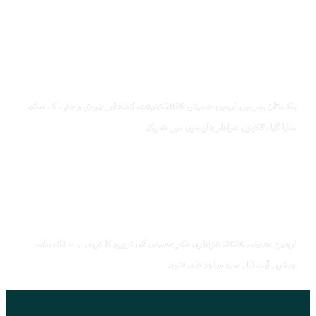
پاکستان بھر میں اربعین حسینی 2026 عقیدت، اتحاد اور جوش و جذبے کے ساتھ
منایا گیا، لاکھوں عزادار جلوسوں میں شریک
اربعین حسینی 2026: عزاداری فکر حسینی کی ترویج کا ذریعہ ہے، قائد ملت
جعفریہ آیت اللہ سید ساجد علی نقوی