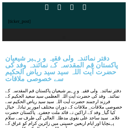
[ticker_post]
دفتر نمائندہ ولی فقیہ و رہبر شیعیان
پاکستان قم المقدسہ کے نمائندہ وفد کی
حضرت آیت اللہ سید سید ریاض الحکیم
سے خصوصی ملاقات
دفتر نمائندہ ولی فقیہ و رہبر شیعیان پاکستان قم المقدسہ کے
نمائندہ وفد کی حضرت آیت اللہ العظمی سید سعید الحکیم کے
فرزند ارجمند حضرت آیت اللہ سید سید ریاض الحکیم سے
خصوصی ملاقات_ ملاقات کے دوران مختلف امور پر تبادلہ خیال
کیا گیا_ وفد کے اراکین نے قائد ملت جعفریہ پاکستان حضرت
علامہ سید ساجد علی نقوی مدظلہ العالی کی طرف سے سلام
پہنچایا اور ایام اربعین حسینی میں زائرین کرام کو عراق کے