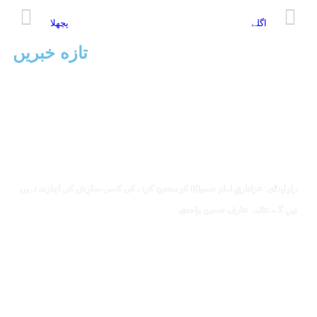
اگلے
پچھلا
تازه خبریں
راولپنڈی: عزاداریِ امام حسینؑ کو محدود کرنے کی کسی سازش کی اجازت نہیں
دیں گے، علامہ عارف حسین واحدی