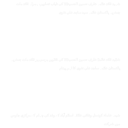
شہید قائد علامہ عارف حسین الحسینیؒ کی نایاب تصاویر، ہمراہ قائد ملت
جعفریہ پاکستان علامہ سید ساجد علی نقوی
شہید قائد علامہ عارف حسین الحسینیؒ کی 38ویں برسی پر قائد ملت جعفریہ
پاکستان علامہ ساجد علی نقوی کا اہم پیغام
شیعہ علماء کونسل وفاقی علاقہ اسلام آباد کے وفد کی چہلم کے مرکزی جلوس
میں شرکت