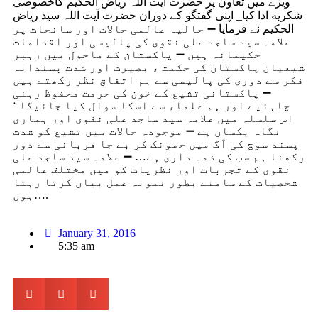
ویزے میں تعاون پر حضرت آیت اللہ ریاض الحکیم کاخصوصی
شکریه ادا کیا_ اپنی گفتگو کے دوران حضرت آیت اللہ سید ریاض
الحکیم نے فرمایا ➖ حالیہ عالمی حالات اور سانحات پر
علامہ سید ساجد علی نقوی کی پالیسی اور اقدامات
حکیمانہ ہیں ➖ پاکستان کے ماحول میں رہبر
شیعیان پاکستان کی حکمت ، بصیرت اور شدت پسندانہ
فکر سے دوری کی پالیسی سے ہم اتفاق نظر رکھتے ہیں
➖ پاکستانی تشیع کے خون کی حرمت محفوظ رہنی
چاہئیے اور ہم علماء سے اسکا سوال کیا جائیگا ‘
اس سلسلہ میں علامہ سید ساجد علی نقوی اور ہماری
نگاہ یکساں ہے ➖ موجودہ حالات میں تشیع کو شدت
پسند سوچ کی آگ میں جھونک کر بے جا قربانی سے دور
رکھنا ہم سب کی ذمہ داری ہے… ➖ علامہ سید ساجد علی
نقوی کے تجربات اور نظریات کو میں مختلف عالمی
شخصیات کے سامنے بطور نمونہ عمل بیان کرتا رہتا
ہوں….
January 31, 2016
5:35 am