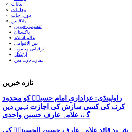
بیانات
پیغامات
دورہ جات
ملاقاتیں
تنظیمی خبریں
پاکستان
عالم اسلام
بین الاقوامی
ترقیاتی منصوبے
آرٹیکلز
ہمارے بارے میں
تازه خبریں
راولپنڈی: عزاداریِ امام حسینؑ کو محدود
کرنے کی کسی سازش کی اجازت نہیں دیں
گے، علامہ عارف حسین واحدی
شہید قائد علامہ عارف حسین الحسینیؒ کی