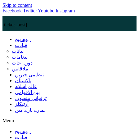
Skip to content
Facebook
Twitter
Youtube
Instagram
[ticker_post]
ہوم پیج
قیادت
بیانات
پیغامات
دورہ جات
ملاقاتیں
تنظیمی خبریں
پاکستان
عالم اسلام
بین الاقوامی
ترقیاتی منصوبے
آرٹیکلز
ہمارے بارے میں
Menu
ہوم پیج
قیادت