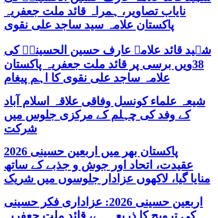
نایاب تصاویر، ہمراہ قائد ملت جعفریہ
پاکستان علامہ سید ساجد علی نقوی
شہید قائد علامہ عارف حسین الحسینیؒ کی
38ویں برسی پر قائد ملت جعفریہ پاکستان
علامہ ساجد علی نقوی کا اہم پیغام
شیعہ علماء کونسل وفاقی علاقہ اسلام آباد
کے وفد کی چہلم کے مرکزی جلوس میں
شرکت
پاکستان بھر میں اربعین حسینی 2026
عقیدت، اتحاد اور جوش و جذبے کے ساتھ
منایا گیا، لاکھوں عزادار جلوسوں میں شریک
اربعین حسینی 2026: عزاداری فکر حسینی
کی ترویج کا ذریعہ ہے، قائد ملت جعفریہ