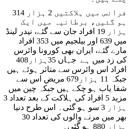
فرانس میں ہلاکتیں 2 ہزار 314
ہو گئیں، برطانیہ میں ایک
ہزار 19 افراد جان سے گئے، نیدر لینڈ
میں 639 اور بیلجیم میں 353 افراد
مارے گئے، ایران بھی کورونا وائرس
کی زد میں ہے جہاں 35ہزار408
افراد اس وائرس سے متاثر ہوئے ہیں
جبکہ 11 ہزار679 مریض اس سے
شفا یاب ہو چکے ہیں جبکہ چین میں
مزید 5 افراد کی ہلاکت کے بعد تعداد 3
ہزار 3 سو ہو گئی۔ اس طرح دنیا
بھر میں مرنے والوں کی تعداد 30
ہزار 880 ہو گئی۔