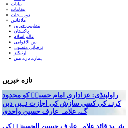
بیانات
پیغامات
دورہ جات
ملاقاتیں
تنظیمی خبریں
پاکستان
عالم اسلام
بین الاقوامی
ترقیاتی منصوبے
آرٹیکلز
ہمارے بارے میں
تازه خبریں
راولپنڈی: عزاداریِ امام حسینؑ کو محدود
کرنے کی کسی سازش کی اجازت نہیں دیں
گے، علامہ عارف حسین واحدی
شہید قائد علامہ عارف حسین الحسینیؒ کی