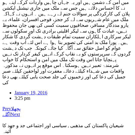
میں امن کے دشمن ہیں اور یہ جہاں چاہیں واردات کرکے اپنے ہو
نے کا احساس دلاتے ہیں جس سے ملک میں جاری نیشنل ایکشن
پلان کی کارکردگی پر سوالات جنم لے رہے ہیں ۔ انہوں نے کہاکہ
ملک میں عام شہریوں سے لے کر ججز، فوجی افسران، علماء، بے
یارو مددگار مسافر، صحافیوں سمیت کسی کی بھی جان محفوظ
نہیں، عبادت گاہوں سے لیکر اقلیتی برادری تک اور سکولوں سے
لیکر سرکاری اہلکاران سمیت تمام طبقات دہشت گردی کا شکار
ہیں۔ پورا ملک بد امنی کی تصویر بنا ہوا ہے اس لئے اب وقت ہے
عوام کو اصل حقائق سے آگاہ کیا جائے کیونکہ جب تک دہشت
گردوں کے سرپرستوں کو بے نقاب کرکے انہیں کیفر کردار تک نہیں
پہنچایا جاتا اس وقت تک ملک میں امن و استحکام کا خواب
شرمندۂ تعبیر نہیں ہوسکتا۔ اس موقع پر انہوں نے مذکورہ
واقعات میں شہداء کیلئے دعائے مغفرت اور لواحقین کیلئے صبر
جمیل کی دعا کی اور زخمیوں کی جلد صحت یابی کیلئے بھی دعا
کی
January 19, 2016
3:25 pm
پچھلا
Prev
Next
اگلے
شیعیان پاکستان کی مذهبی , سیاسی اور اجتماعی جد و جهد کا
آئینہ