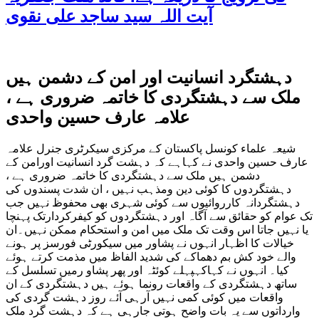
آیت اللہ سید ساجد علی نقوی
دہشتگرد انسانیت اور امن کے دشمن ہیں
ملک سے دہشتگردی کا خاتمہ ضروری ہے ،
علامہ عارف حسین واحدی
شیعہ علماء کونسل پاکستان کے مرکزی سیکرٹری جنرل علامہ
عارف حسین واحدی نے کہاہے کہ دہشت گرد انسانیت اورامن کے
دشمن ہیں ملک سے دہشتگردی کا خاتمہ ضروری ہے ،
دہشتگردوں کا کوئی دین ومذہب نہیں ، ان شدت پسندوں کی
دہشتگردانہ کارروائیوں سے کوئی شہری بھی محفوظ نہیں جب
تک عوام کو حقائق سے آگاہ اور دہشتگردوں کو کیفرکردارتک پہنچا
یا نہیں جاتا اس وقت تک ملک میں امن و استحکام ممکن نہیں۔ان
خیالات کا اظہار انہوں نے پشاور میں سیکورٹی فورسز پر ہونے
والے خود کش بم دھماکے کی شدید الفاظ میں مذمت کرتے ہوئے
کیا۔ انہوں نے کہاکہپہلے کوئٹہ اور پھر پشاو رمیں تسلسل کے
ساتھ دہشتگردی کے واقعات رونما ہوئے ہیں دہشتگردی کے ان
واقعات میں کوئی کمی نہیں آرہی آئے روز دہشت گردی کی
وارداتوں سے یہ بات واضح ہوتی جارہی ہے کہ دہشت گرد ملک