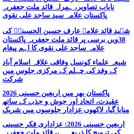
نایاب تصاویر، ہمراہ قائد ملت جعفریہ
پاکستان علامہ سید ساجد علی نقوی
شہید قائد علامہ عارف حسین الحسینیؒ کی
38ویں برسی پر قائد ملت جعفریہ پاکستان
علامہ ساجد علی نقوی کا اہم پیغام
شیعہ علماء کونسل وفاقی علاقہ اسلام آباد
کے وفد کی چہلم کے مرکزی جلوس میں
شرکت
پاکستان بھر میں اربعین حسینی 2026
عقیدت، اتحاد اور جوش و جذبے کے ساتھ
منایا گیا، لاکھوں عزادار جلوسوں میں شریک
اربعین حسینی 2026: عزاداری فکر حسینی
کی ترویج کا ذریعہ ہے، قائد ملت جعفریہ