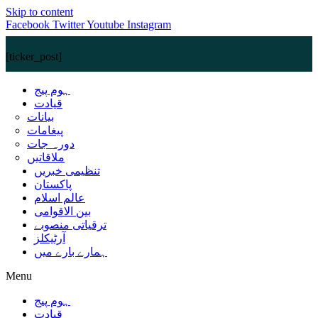
Skip to content
Facebook
Twitter
Youtube
Instagram
[ticker_post]
ہوم پیج
قیادت
بیانات
پیغامات
دورہ جات
ملاقاتیں
تنظیمی خبریں
پاکستان
عالم اسلام
بین الاقوامی
ترقیاتی منصوبے
آرٹیکلز
ہمارے بارے میں
Menu
ہوم پیج
قیادت