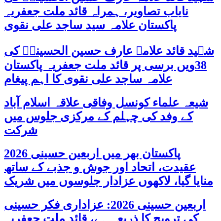
نایاب تصاویر، ہمراہ قائد ملت جعفریہ
پاکستان علامہ سید ساجد علی نقوی
شہید قائد علامہ عارف حسین الحسینیؒ کی
38ویں برسی پر قائد ملت جعفریہ پاکستان
علامہ ساجد علی نقوی کا اہم پیغام
شیعہ علماء کونسل وفاقی علاقہ اسلام آباد
کے وفد کی چہلم کے مرکزی جلوس میں
شرکت
پاکستان بھر میں اربعین حسینی 2026
عقیدت، اتحاد اور جوش و جذبے کے ساتھ
منایا گیا، لاکھوں عزادار جلوسوں میں شریک
اربعین حسینی 2026: عزاداری فکر حسینی
کی ترویج کا ذریعہ ہے، قائد ملت جعفریہ