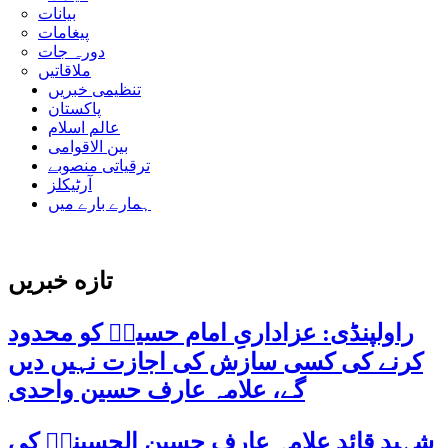
بیانات
پیغامات
دورہ جات
ملاقاتیں
تنظیمی خبریں
پاکستان
عالم اسلام
بین الاقوامی
ترقیاتی منصوبے
آرٹیکلز
ہمارے بارے میں
تازه خبریں
راولپنڈی: عزاداریِ امام حسینؑ کو محدود
کرنے کی کسی سازش کی اجازت نہیں دیں
گے، علامہ عارف حسین واحدی
شہید قائد علامہ عارف حسین الحسینیؒ کی