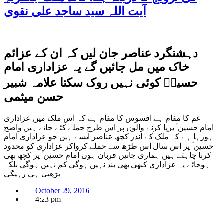
آیت اللہ سید ساجد علی نقوی
دہشتگرد عناصر جان لیں کہ ان کے عزائم
خاک میں مل جائیں گے یہ عزاداری امام
حسینؑ کوئی نہیں روک سکتا علامہ شبیر
حسن میثمی
غم کا مقام ہے افسوس کا مقام ہے کہ اس ملک میں عزاداری
امام حسین ؑ برپا کرنے والوں پر اس طرح حملے کئے جاتے ہیں واضح
ہورہا ہے کہ ملک کے اندر کچھ عناصر ایسے ہیں جو عزاداری امام
حسین ؑ پر اس سال اس طڑھ سے حملے کرواکر عزاداری کو محدود
کرنا چاہتے ہیں ہماری جانیں قربان ہوں امام حسین ؑ پر کچھ بھی
ہوجائے یہ عزاداری کبھی بھی بند نہیں ہوگی کم نہیں ہوگی بلکہ
بڑھتی ہی رہیگی
October 29, 2016
4:23 pm