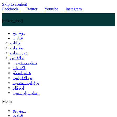
Skip to content
Facebook
Twitter
Youtube
Instagram
[ticker_post]
ہوم پیج
قیادت
بیانات
پیغامات
دورہ جات
ملاقاتیں
تنظیمی خبریں
پاکستان
عالم اسلام
بین الاقوامی
ترقیاتی منصوبے
آرٹیکلز
ہمارے بارے میں
Menu
ہوم پیج
قیادت