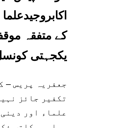
اکابروجیدعلما 
کے متفقہ موقف
یکجہتی کونسل
جعفریہ پریس – ک
تکفیر جائز نہیں
علماء اور دینی 
مسلمہ مکاتب فکر