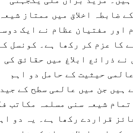
ے ضابطہ اخلاق میں ممتاز شیعہ
 اور مفتیان عظام نے ایک دوسر
ے کا عزم کر رکھا ہے۔ کونسل کے
نے ذرائع ابلاغ میں حقائق کی 
عالمی حیثیت کے حامل دو اہم
 ہیں جن میں عالمی سطح کے جید
تمام شیعہ سنی مسلمہ مکاتب فک
ائز قراردے رکھا ہے۔ یہ دو اہ