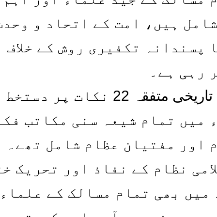
امل ہیں، امت کے اتحاد و وحدت
 پسندانہ تکفیری روش کے خلاف
 رہی ہے۔
انھوں نے یاد دلایا کہ تاریخی متفقہ 22 نکات پر دستخط
 میں تمام شیعہ سنی مکاتب فکر
 اور مفتیان عظام شامل تھے۔
امی نظام کے نفاذ اور تحریک خت
 میں بھی تمام مسالک کے علماء
ہیں۔ مزید برآں ملی یکجہتی