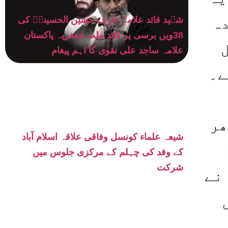
ہ
شہید قائد علامہ عارف حسین الحسینیؒ کی
38ویں برسی پر قائد ملت جعفریہ پاکستان
علامہ ساجد علی نقوی کا اہم پیغام
ے۔
ھر
شیعہ علماء کونسل وفاقی علاقہ اسلام آباد
کے وفد کی چہلم کے مرکزی جلوس میں
شرکت
نے