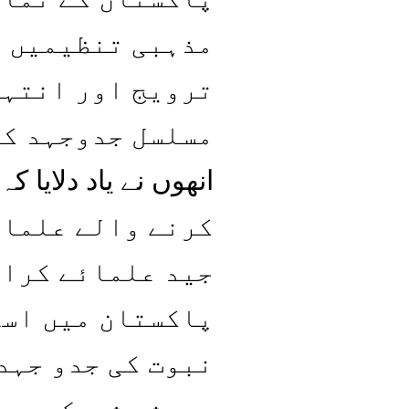
مذہبی تنظیمیں ش
ترویج اور انتہا
مسلسل جدوجہد کر
کرنے والے علماء
جید علمائے کرام
پاکستان میں اسل
نبوت کی جدو جہد
ہمیشہ شریک رہے 