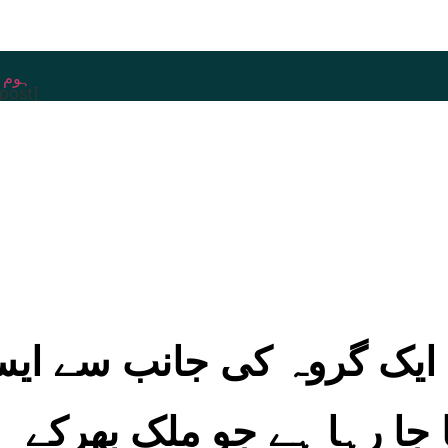
ہوم پ
_post]
ں ایک گروہ کی جانب سے ایس
جا رہا ہے جو ملک بھرکے