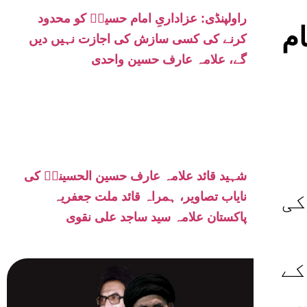
راولپنڈی: عزاداریِ امام حسینؑ کو محدود
ام
کرنے کی کسی سازش کی اجازت نہیں دیں
گے، علامہ عارف حسین واحدی
شہید قائد علامہ عارف حسین الحسینیؒ کی
کی
نایاب تصاویر، ہمراہ قائد ملت جعفریہ
پاکستان علامہ سید ساجد علی نقوی
کے
یہ