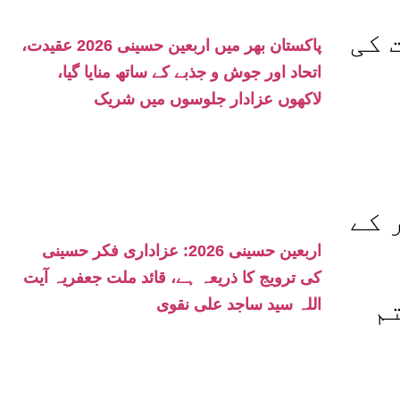
 کی
پاکستان بھر میں اربعین حسینی 2026 عقیدت،
اتحاد اور جوش و جذبے کے ساتھ منایا گیا،
لاکھوں عزادار جلوسوں میں شریک
 کے
اربعین حسینی 2026: عزاداری فکر حسینی
کی ترویج کا ذریعہ ہے، قائد ملت جعفریہ آیت
م
اللہ سید ساجد علی نقوی