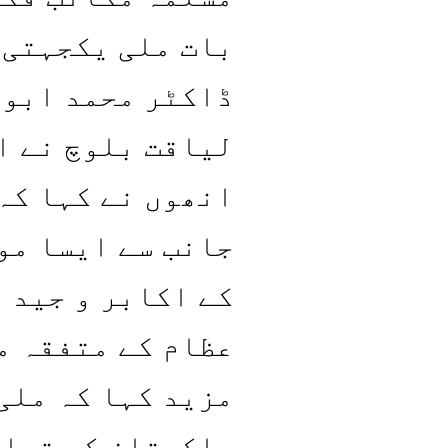
بات ملی یکجہتی 
ڈاکٹر محمد ابوا
لیاقت بلوچ نے ا
انھوں نے کہا کہ 
جانب سے ایسا مو
کے اکابر و جید 
عظام کے متفقہ م
مزید کہا کہ ملی
پاکستان کے تمام