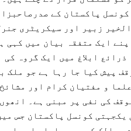
کونسل پاکستان کے صدرصاحبزاد
لخیر زبیر اور سیکریٹری جنرل
پنے ایک متفقہ بیان میں کہی ہ
ذرائع ابلاغ میں ایک گروہ کی
قف پیش کیا جا رہا ہے جو ملک ب
علما و مفتیان کرام اور مشائخ
وقف کی نفی پر مبنی ہے۔ انھوں 
 یکجہتی کونسل پاکستان جس میں
 مسالک کے جید علماء اور اہم