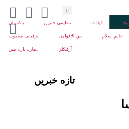
یج
قیادت
تنظیمی خبریں
پاکستان
[ticker
عالم اسلام
بین الاقوامی
ترقیاتی منصوبے
آرٹیکلز
ہمارے بارے میں
تازه خبریں
ا