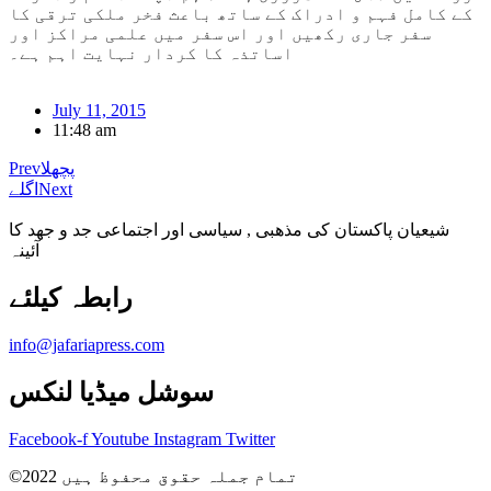
کے کامل فہم و ادراک کے ساتھ باعث فخر ملکی ترقی کا
سفر جاری رکھیں اور اس سفر میں علمی مراکز اور
اساتذہ کا کردار نہایت اہم ہے۔
July 11, 2015
11:48 am
پچھلا
Prev
Next
اگلے
شیعیان پاکستان کی مذهبی , سیاسی اور اجتماعی جد و جهد کا
آئینہ
info@jafariapress.com​
سوشل میڈیا لنکس
Facebook-f
Youtube
Instagram
Twitter
©2022 تمام جملہ حقوق محفوظ ہیں