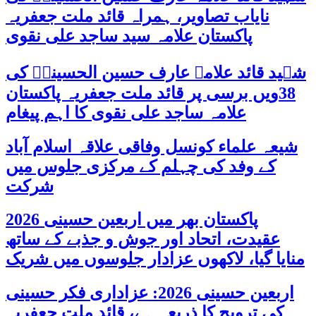
نایاب تصاویر، ہمراہ قائد ملت جعفریہ
پاکستان علامہ سید ساجد علی نقوی
شہید قائد علامہ عارف حسین الحسینیؒ کی
38ویں برسی پر قائد ملت جعفریہ پاکستان
علامہ ساجد علی نقوی کا اہم پیغام
شیعہ علماء کونسل وفاقی علاقہ اسلام آباد
کے وفد کی چہلم کے مرکزی جلوس میں
شرکت
پاکستان بھر میں اربعین حسینی 2026
عقیدت، اتحاد اور جوش و جذبے کے ساتھ
منایا گیا، لاکھوں عزادار جلوسوں میں شریک
اربعین حسینی 2026: عزاداری فکر حسینی
کی ترویج کا ذریعہ ہے، قائد ملت جعفریہ