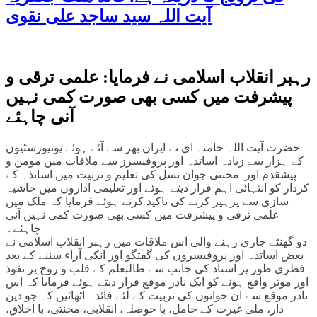
آیت اللہ سید ساجد علی نقوی
رہبر انقلاب اسلامی نے فرمایا: علمی ترقی و
پیشرفت میں کسی بھی صورت کمی نہیں
آنی چاہئے
حضرت آیت اللہ خامنہ ای نے ایران بھر سے آئے ہوئے یونیورسٹیوں
کے ہزار سے زیادہ اساتذہ اور پروفیسرز سے ملاقات میں مومن و
پیشقدم اور محنتی جوان نسل کی تعلیم و تربیت میں اساتذہ کے
کردار کو انتہائی اہم قرار دیتے ہوئے اور تعلیمی اداروں میں حاشیہ
سازی سے پرہیز کرنے کی تاکید کرتے ہوئے فرمایا کہ ملک میں
علمی ترقی و پیشرفت میں کسی بھی صورت کمی نہیں آنی
چاہئے۔
دو گھنٹے جاری رہنے والی اس ملاقات میں رہبر انقلاب اسلامی نے
بعض اساتذہ اور پروفیسروں کی گفتگو اور انکی آراء سننے کے بعد
فطری طور پر استاد کی جانب سے طالبعلم کے قلب و روح پر نفوذ
اور موثر واقع ہونے کو ایک نادر موقع قرار دیتے ہوئے فرمایا کہ اس
نادر موقع سے ان جوانوں کی تربیت کے لئے فائدہ اٹھائیں کہ جو دین
دار، ملی غیرت کے حامل، با حوصلہ، انقلابی، محنتی، با اخلاق،