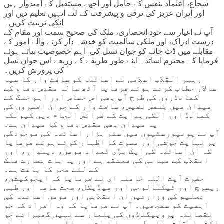
شجاع، اعتماد بنفس کے حامل اور اچھے مستقبل کے امیدوار ہیں
اور ایران عزیز کی ترقی و پیشرفت کے لئے انہیں تعلیم دیں اور
انکی تربیت کریں۔
آپ نے اغیار سے خود انحصاری، ملک کی صحیح سمت اور مقام کے
درست ادراک، اور ملکی سالمیت کو خدشہ دار کرنے والے امور کے
مقابلے میں ڈٹ جانے کو جوان نسل کی اہم خصوصیت بتاتے ہوئے
فرمایا کہ محترم اساتذہ اپنے طور طریقے کے زریعے اس جوان نسل
کی پرورش کریں۔
رہبر انقلاب اسلامی نے اساتذہ کو سافٹ وار کا سپہ
سالار خطاب کرتے ہوئے فرمایا آٹھ سالہ مقدس دفاع کے
کمانڈروں کی طرح آپ بھی اس حساس اور اہم جنگ کے
میدان میں بنفس نفیس، سافٹ وار کے جوان افسروں کی
کمانڈ اور انکی ہدایت کے فرائض انجام دیں کیونکہ
یہ میدان بھی مقدس دفاع کا میدان ہے۔
آپ نے یونیورسٹیوں میں ستر ہزار اساتذہ کی موجودگی
پر نہایت خوشی اور مسرت کا اظہار کرتے ہوئے فرمایا
کہ ان اساتذہ کی ایک بڑی تعداد مومن، دیندار، اور
انقلاب کے مبانی کی معتقد ہے اور یہ بات ہمارے ملک
کے لئے فخر کا باعث ہے۔
حضرت آیت اللہ خامنہ ای نے فرمایا کہ ایجوکیشن،
ریسرچ اور ٹیکنالوجی اور میڈیکل، صحت عامہ اور طبی
تعلیم کی وزارتیں ان انقلابی اور مومن اساتذہ کی
اہمیت کو سمجھیں۔ آپ نے فرمایا کہ وہ افراد کہ جو
نقصاندہ پروپیگنڈوں کی یلغار سے نہیں گھبراتے جو
اکثر اوقات مخفی طور پر انجام دی جاتی ہیں اور اپنے