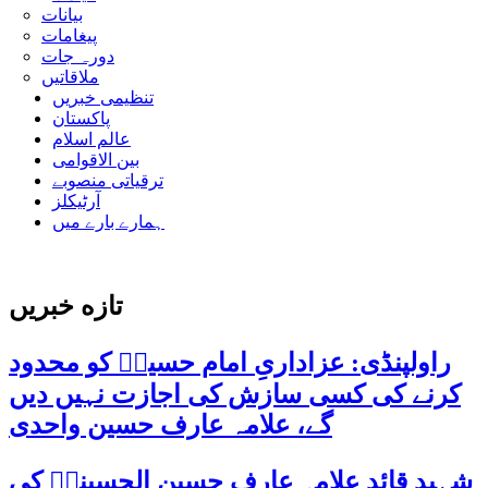
بیانات
پیغامات
دورہ جات
ملاقاتیں
تنظیمی خبریں
پاکستان
عالم اسلام
بین الاقوامی
ترقیاتی منصوبے
آرٹیکلز
ہمارے بارے میں
تازه خبریں
راولپنڈی: عزاداریِ امام حسینؑ کو محدود
کرنے کی کسی سازش کی اجازت نہیں دیں
گے، علامہ عارف حسین واحدی
شہید قائد علامہ عارف حسین الحسینیؒ کی