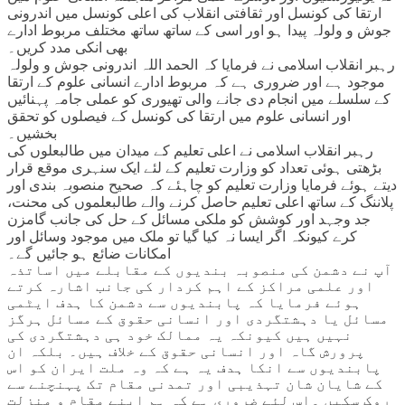
ارتقا کی کونسل اور ثقافتی انقلاب کی اعلی کونسل میں اندرونی
جوش و ولولہ پیدا ہو اور اسی کے ساتھ ساتھ مختلف مربوط ادارے
بھی انکی مدد کریں۔
رہبر انقلاب اسلامی نے فرمایا کہ الحمد اللہ اندرونی جوش و ولولہ
موجود ہے اور ضروری ہے کہ مربوط ادارے انسانی علوم کے ارتقا
کے سلسلے میں انجام دی جانے والی تھیوری کو عملی جامہ پہنائیں
اور انسانی علوم میں ارتقا کی کونسل کے فیصلوں کو تحقق
بخشیں۔
رہبر انقلاب اسلامی نے اعلی تعلیم کے میدان میں طالبعلوں کی
بڑھتی ہوئی تعداد کو وزارت تعلیم کے لئے ایک سنہری موقع قرار
دیتے ہوئے فرمایا وزارت تعلیم کو چاہئے کہ صحیح منصوبہ بندی اور
پلاننگ کے ساتھ اعلی تعلیم حاصل کرنے والے طالبعلموں کی محنت،
جد وجہد اور کوشش کو ملکی مسائل کے حل کی جانب گامزن
کرے کیونکہ اگر ایسا نہ کیا گیا تو ملک میں موجود وسائل اور
امکانات ضائع ہو جائیں گے۔
آپ نے دشمن کی منصوبہ بندیوں کے مقابلے میں اساتذہ
اور علمی مراکز کے اہم کردار کی جانب اشارہ کرتے
ہوئے فرمایا کہ پابندیوں سے دشمن کا ہدف ایٹمی
مسائل یا دہشتگردی اور انسانی حقوق کے مسائل ہرگز
نہیں ہیں کیونکہ یہ ممالک خود ہی دہشتگردی کی
پرورش گاہ اور انسانی حقوق کے خلاف ہیں۔ بلکہ ان
پابندیوں سے انکا ہدف یہ ہے کہ وہ ملت ایران کو اس
کے شایان شان تہذیبی اور تمدنی مقام تک پہنچنے سے
روک سکیں ۔اس لئے ضروری ہے کہ ہم اپنے مقام و منزلت