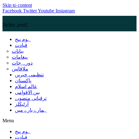
Skip to content
Facebook
Twitter
Youtube
Instagram
[ticker_post]
ہوم پیج
قیادت
بیانات
پیغامات
دورہ جات
ملاقاتیں
تنظیمی خبریں
پاکستان
عالم اسلام
بین الاقوامی
ترقیاتی منصوبے
آرٹیکلز
ہمارے بارے میں
Menu
ہوم پیج
قیادت