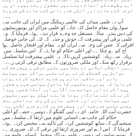
اہم وظیفے کو انجام دینے میں مشغول رہتے ہیں، ان پر
توجہ کئے جانے اور انکی قدر دانی کئے جانے کی ضرورت
ہے۔
آپ نے علمی میدان کی عالمی رینکنگ میں ایران کی جانب سے
سولہواں مقام حاصل کئے جانے کو علمی مراکز اور یونیورسٹیوں
کی دس پندرہ سالہ مستقل جد وجہد قرار دیتے ہوئے فرمایا کہ وہ
علمی ترقی اور پیشرفت کے جوش و جذبہ کے لئے کی جانی حوصلہ
افزائی کہ جس کی وجہ سے ایران کو یہ مقام اور افتخار حاصل ہوا
آج کم ہو چکا ہے اور اعلی حکام کو چاہئے کہ اس سلسلے میں
زیادہ سے زیادہ کوششیں کریں تاکہ یہ علمی پیشرفت اپنا تسلسل
برقرار رکھ سکے اور ملکی ضرورتوں کے مطابق ترقی کرتی رہے۔
رہبر انقلاب اسلامی نے ملک میں علمی ترقی و پیشرفت کے
عوامل پر گفتگو کرتے ہوئے علمی مراکز میں سیاست
بازی اور حاشیہ سازی پر شدید تنقید کرتے ہوئے
فرمایا کہ یونی ورسٹیوں کا ماحول سیاسی فہم و شعور
پیدا کرنے اور سیاست سے آگاہی اور اسکا شعور پیدا
کرنے کے لئے سازگار ہونا چاہئے لیکن یونیورسٹیوں
میں سیاست بازی اور حاشیہ سازی کی وجہ سے اصلی ہدف
یعنی علمی جدوجہد اور پیشرفت پر کاری ضرب لگتی ہے۔
حضرت آیت اللہ خامنہ ای نے اپنی گفتگو کے دوسرے حصے کو اعلی
حکام کی جانب سے انسانی علوم میں ارتقا کے سلسلے میں
سنجیدگی کے ساتھ کوششیں کرنے کی تاکید سے مختص کرتے ہوئے
فرمایا کہ اس اہم اور ضروری ارتقا اور ترقی کے لئے ضروری ہے
کہ یونیورسٹیوں اور دوسرے علمی مراکز منجملہ انسانی علوم میں