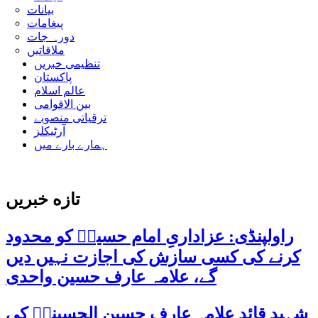
بیانات
پیغامات
دورہ جات
ملاقاتیں
تنظیمی خبریں
پاکستان
عالم اسلام
بین الاقوامی
ترقیاتی منصوبے
آرٹیکلز
ہمارے بارے میں
تازه خبریں
راولپنڈی: عزاداریِ امام حسینؑ کو محدود
کرنے کی کسی سازش کی اجازت نہیں دیں
گے، علامہ عارف حسین واحدی
شہید قائد علامہ عارف حسین الحسینیؒ کی