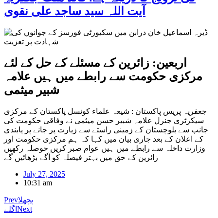
آیت اللہ سید ساجد علی نقوی
اربعین: زائرین کے مسئلے کے حل کے لئے
مرکزی حکومت سے رابطے میں ہیں علامہ
شبیر میثمی
جعفریہ پریس پاکستان : شیعہ علماء کونسل پاکستان کے مرکزی
سیکرٹری جنرل علامہ شبیر حسن میثمی نے وفاقی حکومت کی
جانب سے بلوچستان کے زمینی راستے سے زیارت پر جانے پر پابندی
کے اعلان کے بعد جاری بیان میں کہا کہ ہم مرکزی حکومت اور
وزارت داخلہ سے رابطے میں ہیں عوام صبر کریں حوصلہ رکھیں
زائرین کے حق میں بہتر فیصلہ کو آگے بڑھائیں گے
July 27, 2025
10:31 am
پچھلا
Prev
Next
اگلے