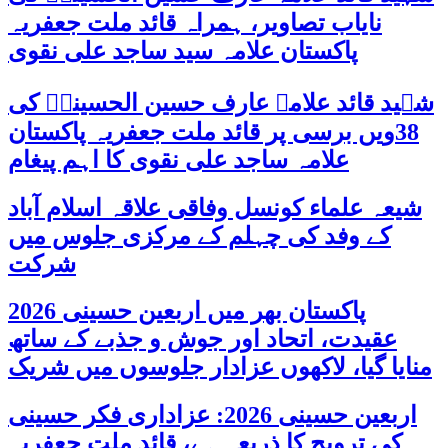
نایاب تصاویر، ہمراہ قائد ملت جعفریہ
پاکستان علامہ سید ساجد علی نقوی
شہید قائد علامہ عارف حسین الحسینیؒ کی
38ویں برسی پر قائد ملت جعفریہ پاکستان
علامہ ساجد علی نقوی کا اہم پیغام
شیعہ علماء کونسل وفاقی علاقہ اسلام آباد
کے وفد کی چہلم کے مرکزی جلوس میں
شرکت
پاکستان بھر میں اربعین حسینی 2026
عقیدت، اتحاد اور جوش و جذبے کے ساتھ
منایا گیا، لاکھوں عزادار جلوسوں میں شریک
اربعین حسینی 2026: عزاداری فکر حسینی
کی ترویج کا ذریعہ ہے، قائد ملت جعفریہ