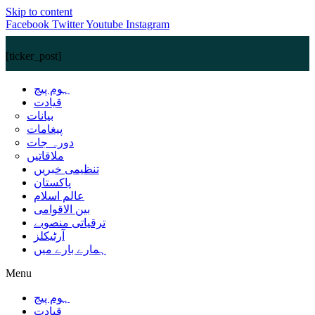
Skip to content
Facebook
Twitter
Youtube
Instagram
[ticker_post]
ہوم پیج
قیادت
بیانات
پیغامات
دورہ جات
ملاقاتیں
تنظیمی خبریں
پاکستان
عالم اسلام
بین الاقوامی
ترقیاتی منصوبے
آرٹیکلز
ہمارے بارے میں
Menu
ہوم پیج
قیادت