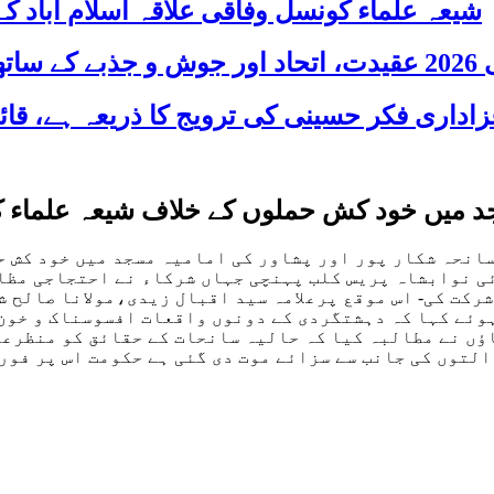
شیعہ علماء کونسل وفاقی علاقہ اسلام آباد
 شریک
جد میں خود کش حملوں کے خلاف شیعہ علماء ک
انحہ شکار پور اور پشاور کی امامیہ مسجد میں خود کش ح
ی نوابشاہ پریس کلب پہنچی جہاں شرکاء نے احتجاجی مظاہ
رکت کی- اس موقع پرعلامہ سید اقبال زیدی،مولانا صالح ش
ئے کہا کہ دہشتگردی کے دونوں واقعات افسوسناک و خون ک
ؤں نے مطالبہ کیا کہ حالیہ سانحات کے حقائق کو منظرع
توں کی جانب سے سزائے موت دی گئی ہے حکومت اس پر فوری