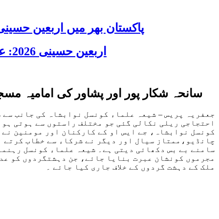
پاکستان بھر میں اربعین حسینی 2026 عقیدت، اتحاد اور جوش و جذبے کے ساتھ منایا گیا، لاکھوں عزادار جلوسوں میں
اربعین حسینی 2026: عزاداری فکر حسینی کی ترویج کا ذریعہ ہے، قائد ملت جعفریہ آیت اللہ سید ساجد علی نقوی
سانحہ شکار پور اور پشاور کی امامیہ مس
جعفریہ پریس – شیعہ علماء کونسل نوابشاہ کی جانب سے س
احتجاجی ریلی نکالی گئی جو مختلف راستوں سے ہوتی ہوئ
کونسل نوابشاہ، جے ایس او کے کارکنان اور مومنین نے ش
چانڈیو،ممتاز سیال اور دیگر نے شرکاء سے خطاب کرتے ہو
سامنے بے بس دکھائی دیتی ہے۔ شیعہ علماء کونسل رہنما
مجرموں کونشان عبرت بنایا جائے، جن دہشتگردوں کو عدال
ملک کے دہشت گردوں کے خلاف جاری کیا جائے ۔