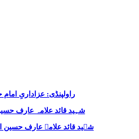
راولپنڈی: عزاداریِ اما
شہید قائد علامہ عارف حسین
شہید قائد علامہ عارف حسین الحسینیؒ کی 38ویں برسی پر قائد ملت جعفریہ پاکستان 