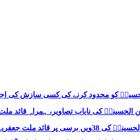
م حسینؑ کو محدود کرنے کی کسی سازش کی اج
 الحسینیؒ کی نایاب تصاویر، ہمراہ قائد ملت
علامہ ساجد علی نقوی کا اہم پیغام