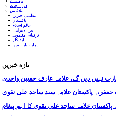
پیغامات
دورہ جات
ملاقاتیں
تنظیمی خبریں
پاکستان
عالم اسلام
بین الاقوامی
ترقیاتی منصوبے
آرٹیکلز
ہمارے بارے میں
تازه خبریں
ازت نہیں دیں گے، علامہ عارف حسین واحدی
 جعفریہ پاکستان علامہ سید ساجد علی نقوی