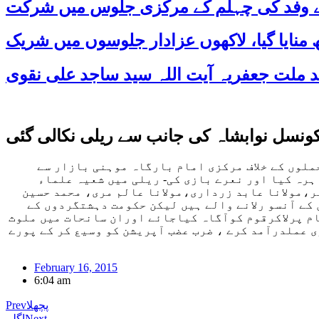
 کے وفد کی چہلم کے مرکزی جلوس میں شرکت
ونسل نوابشاہ کی جانب سے ریلی نکالی گئی
ملوں کے خلاف مرکزی امام بارگاہ موہنی بازار سے
رہ کیا اور نعرے بازی کی- ریلی میں شعیہ علماء
ر،مولانا عابد زرداری،مولانا عالم مری، محمد حسین
ے آنسو رلانے والے ہیں لیکن حکومت دہشتگردوں کے
ام پرلاکرقوم کوآگاہ کیاجائے اوران سانحات میں ملوث
 عملدرآمد کرے ، ضرب عضب آپریشن کو وسیع کر کے پورے
February 16, 2015
6:04 am
پچھلا
Prev
Next
اگلے