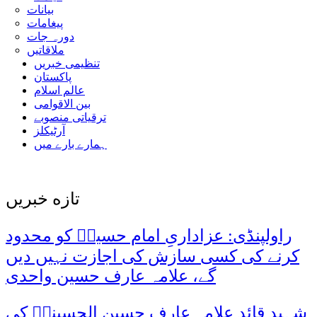
بیانات
پیغامات
دورہ جات
ملاقاتیں
تنظیمی خبریں
پاکستان
عالم اسلام
بین الاقوامی
ترقیاتی منصوبے
آرٹیکلز
ہمارے بارے میں
تازه خبریں
راولپنڈی: عزاداریِ امام حسینؑ کو محدود
کرنے کی کسی سازش کی اجازت نہیں دیں
گے، علامہ عارف حسین واحدی
شہید قائد علامہ عارف حسین الحسینیؒ کی