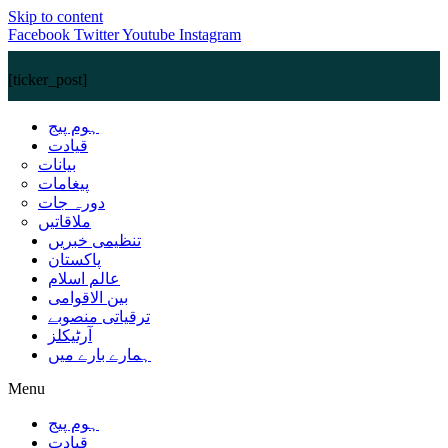
Skip to content
Facebook
Twitter
Youtube
Instagram
[ticker_post]
ہوم پیج
قیادت
بیانات
پیغامات
دورہ جات
ملاقاتیں
تنظیمی خبریں
پاکستان
عالم اسلام
بین الاقوامی
ترقیاتی منصوبے
آرٹیکلز
ہمارے بارے میں
Menu
ہوم پیج
قیادت