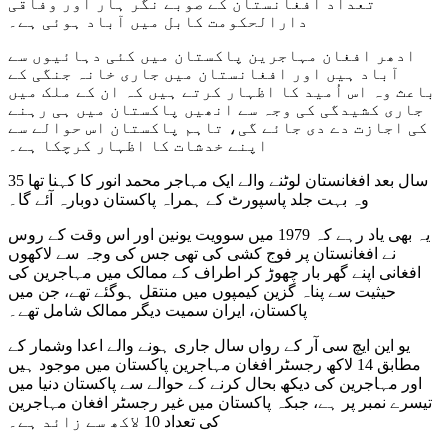
تعداد افغانستان کے صوبے نگر ہار اور وفاقی
دارالحکومت کابل میں آباد ہوئی ہے۔
ادھر افغان مہاجرین پاکستان میں کئی دہائیوں سے
آباد ہیں اور افغانستان میں جاری خانہ جنگی کے
باعث وہ اس اُمید کا اظہار کرتے ہیں کہ ان کے ملک میں
جاری کشیدگی کی وجہ سے انھیں پاکستان میں ہی رہنے
کی اجازت دے دی جائے گی، تاہم پاکستان اس حوالے سے
اپنے خدشات کا اظہار کرچکا ہے۔
35 سال بعد افغانستان لوٹنے والے ایک مہاجر محمد انور کا کہنا تھا
وہ بہت جلد پاسپورٹ کے ہمراہ پاکستان دوبارہ آئے گا۔
یہ بھی یاد رہے کہ 1979 میں سوویت یونین اور اس وقت کے روس
نے افغانستان پر فوج کشی کی تھی جس کی وجہ سے لاکھوں
افغانی اپنے گھر بار چھوڑ کر اطراف کے ممالک میں مہاجرین کی
حیثیت سے پناہ گزین کیمپوں میں منتقل ہوگئے تھے، جن میں
پاکستان، ایران سمیت دیگر ممالک شامل تھے۔
یو این ایچ سی آر کے رواں سال جاری ہونے والے اعدا وشمار کے
مطابق 14 لاکھ رجسٹر افغان مہاجرین پاکستان میں موجود ہیں
اور مہاجرین کی دیکھ بحال کرنے کے حوالے سے پاکستان دنیا میں
تیسرے نمبر پر ہے، جبکہ پاکستان میں غیر رجسٹر افغان مہاجرین
کی تعداد 10 لاکھ سے زائد ہے۔