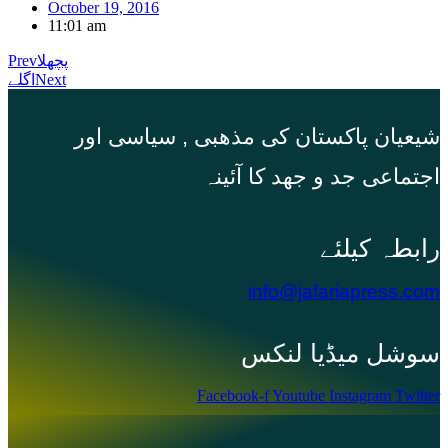
October 19, 2016
11:01 am
پچھلا
Prev
Next
اگلے
شیعیان پاکستان کی مذهبی , سیاسی اور
اجتماعی جد و جهد کا آئینہ
info@jafariapress.com​
سوشل میڈیا لنکس
Facebook-f
Youtube
Instagram
Twitter