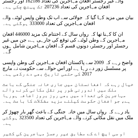
والے غیر رجسٹر افغان مہاجرین کی تعداد 162186 اور رجسٹر
افغان مہاجرین کی تعداد 207236 تک پہنچ چکی ہے۔
بیان میں مزید کہا گیا کہ جولائی سے اب تک وطن واپس لوٹنے والے
افغان مہاجرین کی تعداد 333000 ہوگئی ہے۔
ان کا کہنا تھا کہ رواں سال کے اختتام تک مزید 446000 افغان
مہاجرین کے وطن لوٹنے کی توقع کی جارہی ہے، جن میں غیر
رجسٹر اور رجسٹر، دونوں قسم کے افغان مہاجرین شامل ہوں
گے۔
واضح رہے کہ 2009 سے پاکستان افغان مہاجرین کی وطن واپسی
پر مسلسل زور دے رہا ہے اور اس حوالے سے حکومت نے مارچ
2017 کی حتمی تاریخ بھی دے رکھی ہے۔
خیال رہے کہ افغانستان میں جاری خانہ جنگی کے باعث
ملک میں اندورنی طور پر نقل مکانی کرنے والے
مہاجرین کی تعداد میں بھی روز بروز اضافہ ہورہا
ہے، جو افغان حکومت کیلئے مزید مشکلات کا باعث ہے۔
یاد رہے کہ رواں سال میں خانہ جنگی کے باعث گھر بار چھوڑ کر
ملک میں نقل مکانی کرنے والے مہاجرین کی تعداد 323500 ہوگئی
ہے۔
او سی ایچ اے کے مطابق غیر رجسڑ مہاجرین کی کثیر