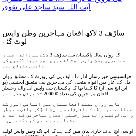
آیت اللہ سید ساجد علی نقوی
ساڑھے 3 لاکھ افغان مہاجرین وطن واپس
لوٹ گئے
کہ رواں سال پاکستان سے ساڑھے 3 لاکھ سے زائد افغان
مہاجرین وطن واپس لوٹ گئے ہیں اور مزید لاکھوں کی
واپسی متوقع ہے۔
فرانسیسی خبر رساں ادارے اے ایف پی کی رپورٹ کے مطابق رواں
ماہ کے آغاز میں اقوام متحدہ کی مہاجرین سے متعلق ایجنسی (یو
این ایچ سی آر) کا کہنا تھا کہ پاکستان سے واپس آنے والے رجسٹر
افغان مہاجرین کی تعداد 200000 تک پہنچ چکی ہے۔
تاہم رواں ہفتے افغانستان میں انسانی امور کے
حوالے سے رابطے کے آفس (او سی ایچ اے) کی جانب سے وطن
واپس لوٹنے والے غیر رجسٹر افغان مہاجرین کے اعداد
وشمار بھی جاری کیے گئے ہیں۔
او سی ایچ اے نے جاری بیان میں کہا ہے کہ اب تک وطن واپس لوٹنے