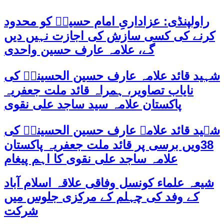
راولپنڈی: عزاداریِ امام حسینؑ کو محدود
کرنے کی کسی سازش کی اجازت نہیں دیں
گے، علامہ عارف حسین واحدی
شہید قائد علامہ عارف حسین الحسینیؒ کی
نایاب تصاویر، ہمراہ قائد ملت جعفریہ
پاکستان علامہ سید ساجد علی نقوی
شہید قائد علامہ عارف حسین الحسینیؒ کی
38ویں برسی پر قائد ملت جعفریہ پاکستان
علامہ ساجد علی نقوی کا اہم پیغام
شیعہ علماء کونسل وفاقی علاقہ اسلام آباد
کے وفد کی چہلم کے مرکزی جلوس میں
شرکت