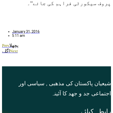
پروف سیکورٹی فراہم کی جائے‘‘۔
January 31, 2016
5:11 am
پچھلا
Prev
اگلے
Next
شیعیان پاکستان کی مذهبی , سیاسی اور
اجتماعی جد و جهد کا آئینہ