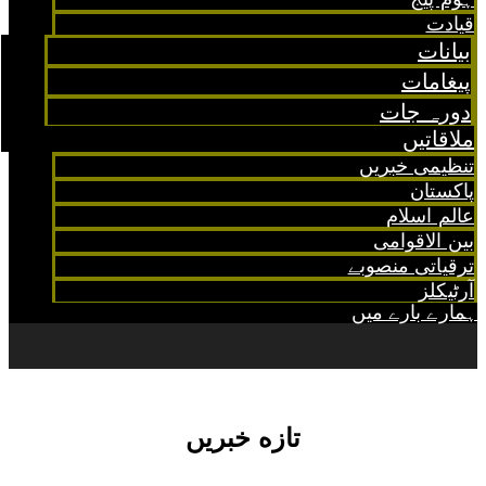
قیادت
بیانات
پیغامات
دورہ جات
ملاقاتیں
تنظیمی خبریں
پاکستان
عالم اسلام
بین الاقوامی
ترقیاتی منصوبے
آرٹیکلز
ہمارے بارے میں
تازه خبریں