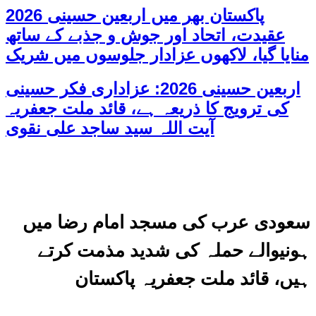
پاکستان بھر میں اربعین حسینی 2026
عقیدت، اتحاد اور جوش و جذبے کے ساتھ
منایا گیا، لاکھوں عزادار جلوسوں میں شریک
اربعین حسینی 2026: عزاداری فکر حسینی
کی ترویج کا ذریعہ ہے، قائد ملت جعفریہ
آیت اللہ سید ساجد علی نقوی
سعودی عرب کی مسجد امام رضا میں
ہونیوالے حملہ کی شدید مذمت کرتے
ہیں، قائد ملت جعفریہ پاکستان