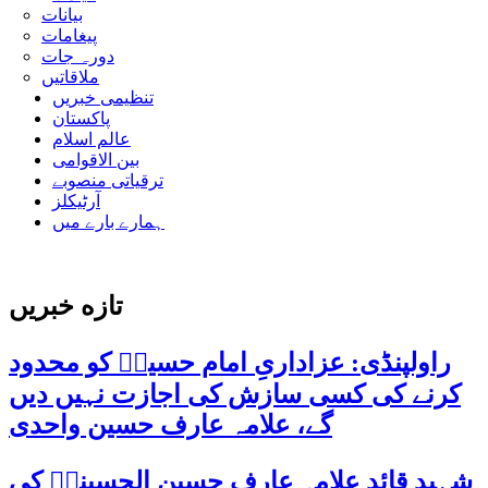
بیانات
پیغامات
دورہ جات
ملاقاتیں
تنظیمی خبریں
پاکستان
عالم اسلام
بین الاقوامی
ترقیاتی منصوبے
آرٹیکلز
ہمارے بارے میں
تازه خبریں
راولپنڈی: عزاداریِ امام حسینؑ کو محدود
کرنے کی کسی سازش کی اجازت نہیں دیں
گے، علامہ عارف حسین واحدی
شہید قائد علامہ عارف حسین الحسینیؒ کی