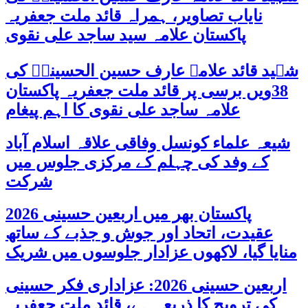
نایاب تصاویر، ہمراہ قائد ملت جعفریہ
پاکستان علامہ سید ساجد علی نقوی
شہید قائد علامہ عارف حسین الحسینیؒ کی
38ویں برسی پر قائد ملت جعفریہ پاکستان
علامہ ساجد علی نقوی کا اہم پیغام
شیعہ علماء کونسل وفاقی علاقہ اسلام آباد
کے وفد کی چہلم کے مرکزی جلوس میں
شرکت
پاکستان بھر میں اربعین حسینی 2026
عقیدت، اتحاد اور جوش و جذبے کے ساتھ
منایا گیا، لاکھوں عزادار جلوسوں میں شریک
اربعین حسینی 2026: عزاداری فکر حسینی
کی ترویج کا ذریعہ ہے، قائد ملت جعفریہ