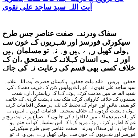
آیت اللہ سید ساجد علی نقوی
سفاک ودرندہ صفت عناصر جس طرح
سیکورٹی فورسز اور شہریوں کے خون سے
ہولی کھیل رہے ہیں وہ نہ تو مسلمان ہیں
اور نہ ہی انسان کہلانے کے مستحق ،ان کے
خلاف کسی بھی قسم کی رعایت نہ کی جائے
جعفریہ پریس – قائد ملت جعفریہ پاکستان حضرت آیت اللہ علامہ
سید ساجد علی نقوی نے کوہاٹ پولیس لائن کے قریب دھماکے کی
شدید الفا ظ میں مذمت کرتے ہوئے کہا کہ ریاستی ادارے شدت
پسندوں کے خلاف کاروائی کرکے ملک سے دہشت گردی کے خاتمے
کو یقینی بنائیں اور عوام کے تحفظ کے لئے ہر ممکن اقدامات کرتے
ہوئے دہشت گردوں کے خلاف سنجیدہ اقدامات کریں ۔ انہوں نے
کو ہاٹ بم دھماکے میں 12افرا د کی جانوں کے ضیاع پر نہایت رنج و
غم کا اظہار کرتے ہوئے مزید کہا کہ اس سلسلہ کو اب ختم ہو
جانا چاہیے اور سفاک ودرندہ صفت عناصر جس طرح سیکورٹی
فورسز اور شہریوں کے خون سے ہولی کھیل رہے ہیں وہ نہ تو