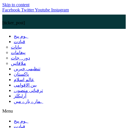
Skip to content
Facebook
Twitter
Youtube
Instagram
[ticker_post]
ہوم پیج
قیادت
بیانات
پیغامات
دورہ جات
ملاقاتیں
تنظیمی خبریں
پاکستان
عالم اسلام
بین الاقوامی
ترقیاتی منصوبے
آرٹیکلز
ہمارے بارے میں
Menu
ہوم پیج
قیادت