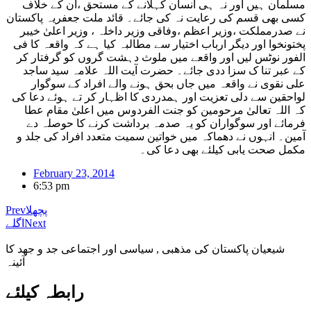
مسلمان ہیں اور نہ ہی انسان کہلانے کے مستحق ،ان کے خلاف
کسی بھی قسم کی رعایت نہ کی جائے۔ قائد ملت جعفریہ پاکستان
نے صدرمملکت ،وزیر اعظم ،وفاقی وزیر داخلہ ، وزیر اعلیٰ خیبر
پختونخوا اور دیگر ارباب اختیار سے مطالبہ کیا ہے کہ واقعہ کا فی
الفور نوٹس لیں اور واقعے میں ملوث دہشت گروں کو گرفتار کر
کے عبر تنا ک سزا ددی جائے۔ حضرت آیت اللہ علامہ سید ساجد
علی نقوی نے واقعہ میں جاں بحق ہونے والے افراد کے سوگوار
لواحقین سے دلی تعزیت اور ہمدردی کا اظہار کر تے ہوئے دعا کی
کہ اللہ تعالیٰ مرحومین کو جنت الفردوس میں اعلیٰ مقام عطا
فرمائے اور سوگواران کو یہ صدمہ برداشت کرنے کا حوصلہ دے
آمین۔ انہوں نے دھماکہ میں خواتین سمیت متعدد افراد کی جلد و
مکمل صحت یابی کیلئے بھی دعا کی۔
February 23, 2014
6:53 pm
پچھلا
Prev
Next
اگلے
شیعیان پاکستان کی مذهبی , سیاسی اور اجتماعی جد و جهد کا
آئینہ