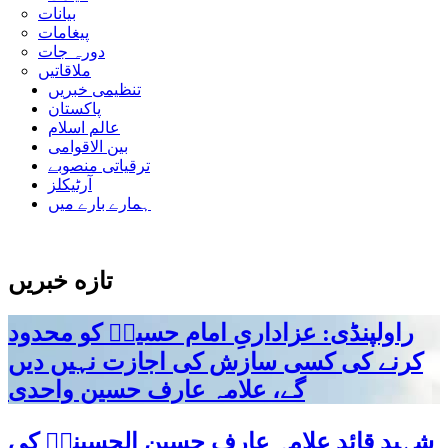
بیانات
پیغامات
دورہ جات
ملاقاتیں
تنظیمی خبریں
پاکستان
عالم اسلام
بین الاقوامی
ترقیاتی منصوبے
آرٹیکلز
ہمارے بارے میں
تازه خبریں
راولپنڈی: عزاداریِ امام حسینؑ کو محدود
کرنے کی کسی سازش کی اجازت نہیں دیں
گے، علامہ عارف حسین واحدی
شہید قائد علامہ عارف حسین الحسینیؒ کی