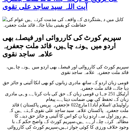
آیت اللہ سید ساجد علی نقوی
سپریم کورٹ کی کارروائی اور فیصلے بھی
اردو میں ہونے چاہیں، قائد ملت جعفریہ
علامہ ساجد نقوی
سپریم کورٹ کی کارروائی اور فیصلے بھی اردو میں ہونے چاہیں،
قائد ملت جعفریہ علامہ ساجد نقوی
قومی زبان اردو کے ساتھ مادری زبانوں کو بھی انکا آئینی و جائز حق
دیا جائے، قائد ملت جعفریہ
آرٹیکل 251 جہا ں قومی زبان کے حق کی بات کرتاہے وہی مادری
زبان کے تحفظ کی بھی ضمانت دیتاہے، پیغام
راولپنڈی /اسلام آباد11مارچ022 ء(جعفریہ پریس پاکستان ) قائد
ملت جعفریہ پاکستان علامہ سید ساجد علی نقوی کہتے ہیں کہ
ہم روز اول سے اردو زبا ن کو اس کا آئینی و جائز حق دینے کا
مطالبہ کرتے چلے آرہے ہیں،سپریم کورٹ کے واضح حکم کے با
وجود خلاف ورزی کا کوئی جواز نہیں،سپریم کورٹ کی کارروائی