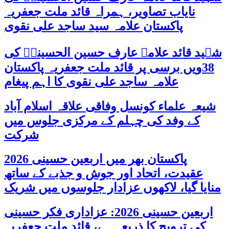
نایاب تصاویر، ہمراہ قائد ملت جعفریہ
پاکستان علامہ سید ساجد علی نقوی
شہید قائد علامہ عارف حسین الحسینیؒ کی
38ویں برسی پر قائد ملت جعفریہ پاکستان
علامہ ساجد علی نقوی کا اہم پیغام
شیعہ علماء کونسل وفاقی علاقہ اسلام آباد
کے وفد کی چہلم کے مرکزی جلوس میں
شرکت
پاکستان بھر میں اربعین حسینی 2026
عقیدت، اتحاد اور جوش و جذبے کے ساتھ
منایا گیا، لاکھوں عزادار جلوسوں میں شریک
اربعین حسینی 2026: عزاداری فکر حسینی
کی ترویج کا ذریعہ ہے، قائد ملت جعفریہ