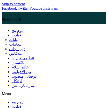
Skip to content
Facebook
Twitter
Youtube
Instagram
[ticker_post]
ہوم پیج
قیادت
بیانات
پیغامات
دورہ جات
ملاقاتیں
تنظیمی خبریں
پاکستان
عالم اسلام
بین الاقوامی
ترقیاتی منصوبے
آرٹیکلز
ہمارے بارے میں
Menu
ہوم پیج
قیادت