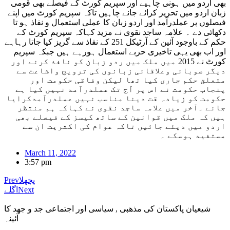
بھی اردو میں ہونی چاہیے اور سپریم کورٹ کے فیصلے بھی قومی
زبان اردو میں تحریر کرائے جانے چاہیں تاکہ سپریم کورٹ میں اپنے
فیصلوں پر عملدرآمد اور اردو زبان کا عملی استعمال و نفاذ ہو تا
دکھائی دے ۔ علامہ ساجد نقوی نے مزید کہاکہ سپریم کورٹ کے
حکم کے باوجود آئین کے آرٹیکل 251 کے نفاذ سے گریز کیا جاتا رہاہے
اور اب بھی یہی تاخیری حربے استعمال ہورہے ہیں جبکہ سپریم
کورٹ نے 2015 میں ملک میں ردو زبان کو نافذ کرنے اور
دیگر صوبائی وعلاقائی زبانوں کی ترویج واشاعت سے
متعلق حکم جاری کیا تھا لیکن وفاقی حکومت اور
پنجاب حکومت نے اس پر آج تک عملدرآمد نہیں کیا ہے
حکومت کو زیادہ قت دینا مناسب نہیں عملدرآمدکرایا
جائے ۔آخر میں علامہ ساجد نقوی نے کہاکہ ہم منتظر
ہیں کہ ملک میں قوانین کے ساتھ کیسز کے فیصلے بھی
اردو میں دیئے جائیں تاکہ عوام کی اکثریت ان سے
مستفید ہوسکے ۔
March 11, 2022
3:57 pm
پچھلا
Prev
Next
اگلے
شیعیان پاکستان کی مذهبی , سیاسی اور اجتماعی جد و جهد کا
آئینہ