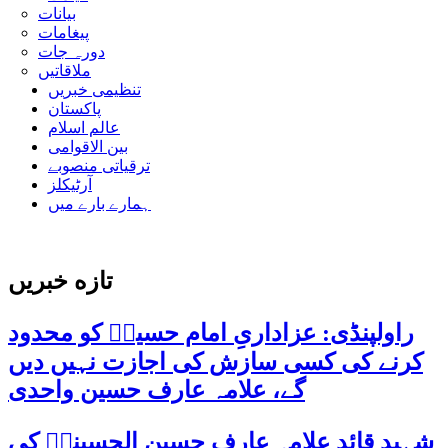
بیانات
پیغامات
دورہ جات
ملاقاتیں
تنظیمی خبریں
پاکستان
عالم اسلام
بین الاقوامی
ترقیاتی منصوبے
آرٹیکلز
ہمارے بارے میں
تازه خبریں
راولپنڈی: عزاداریِ امام حسینؑ کو محدود
کرنے کی کسی سازش کی اجازت نہیں دیں
گے، علامہ عارف حسین واحدی
شہید قائد علامہ عارف حسین الحسینیؒ کی