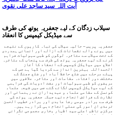
آیت اللہ سید ساجد علی نقوی
سیلاب زدگان کے لیے جعفریہ یوتھ کی طرف
سے میڈیکل کیمپس کا انعقاد
جعفریہ پریس – حالیہ سیلاب کی تباہ کاریوں کے نتیجے
میں ہونے والے نقصانات کے ازالے اور انسانی ہمدردی
کے تحت سیلاب سے متاثرہ لوگوں کو طبی سہولیات فراہم
کرنے کے لیے جعفریہ یوتھ کی طرف سے پنجاب کے متاثرہ
اضلاع میں میڈیکل کیمپس کے انعقاد کا آغاز
الحمداللہ بہترین انداز سے کردیا گیا ہے جس کے
پہلے مرحلے میں ضلع حافظ آباد اور ضلع جھنگ کے
مختلف دور افتادہ مقامات اور متاثرہ علاقوں میں
مریضوں کو طبی سہولیات
اور مفت ادویات کی فراہمی
کے لیے میڈیکل کیمپس لگائے گئے جس میں شیعہ علماء
کونسل کے مقامی علماء و عہدیداران نے رہنمائی اور
نظارت کے فرائض انجام دئیے جبکہ جعفریہ یوتھ کی
طرف سے برادر موسی رضا عابدی اور برادر خطیب الحسن
ترمذی ان امور کی عملی انجام دہی کرا رہے ہیں۔
مرکزی ناظم اعلی سید اظہار بخاری مجموعی نگرانی