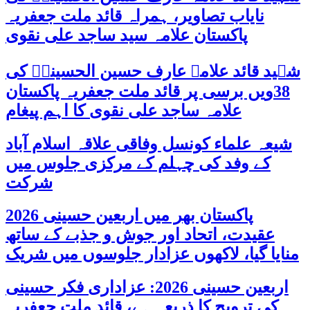
نایاب تصاویر، ہمراہ قائد ملت جعفریہ
پاکستان علامہ سید ساجد علی نقوی
شہید قائد علامہ عارف حسین الحسینیؒ کی
38ویں برسی پر قائد ملت جعفریہ پاکستان
علامہ ساجد علی نقوی کا اہم پیغام
شیعہ علماء کونسل وفاقی علاقہ اسلام آباد
کے وفد کی چہلم کے مرکزی جلوس میں
شرکت
پاکستان بھر میں اربعین حسینی 2026
عقیدت، اتحاد اور جوش و جذبے کے ساتھ
منایا گیا، لاکھوں عزادار جلوسوں میں شریک
اربعین حسینی 2026: عزاداری فکر حسینی
کی ترویج کا ذریعہ ہے، قائد ملت جعفریہ