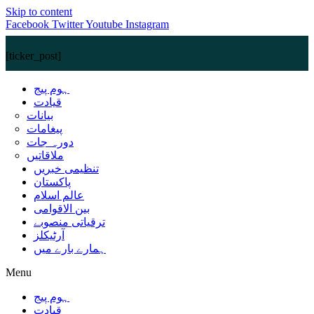
Skip to content
Facebook
Twitter
Youtube
Instagram
[ticker_post]
ہوم پیج
قیادت
بیانات
پیغامات
دورہ جات
ملاقاتیں
تنظیمی خبریں
پاکستان
عالم اسلام
بین الاقوامی
ترقیاتی منصوبے
آرٹیکلز
ہمارے بارے میں
Menu
ہوم پیج
قیادت