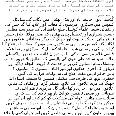
اور انتظامات کا فریضہ انجام دے رہے ہیں جبکہ شیعہ
علماء کونسل پاکستان کے مرکزی سیکریٹری مالیات
علامہ سید مشتاق حسین ہمدانی خصوصی سرپرستی فرما
رہے ہیں۔
گذشتہ دنوں حافظ آباد اور پنڈی بھٹیاں میں لگائے گئے میڈیکل
کیمپس میں سیکڑوں مریضوں کا معائنہ اور علاج کیا گیا جس کی
رہنمائی شیعہ علماء کونسل ضلع حافظ آباد کے صدر سید مظہر
حسین شیرازی اور تحصیل پنڈی بھٹیاں کے صدر مولانا اخلاق حسین
نے فرمائی۔ جبکہ چنیوٹ اور جھنگ کے دیگر مضافاتی علاقوں میں
لگائے گئے کیمپس میں بھی سینکڑوں مریضوں کا معائنہ اورعلاج کیا
گیا جس کی رہنمائی شیعہ علماء کونسل کے مرکزی رہنما علامہ
قاضی غلام مرتضی نے کی۔ اس دوران قائدملت جعفریہ پاکستان
علامہ سید ساجد علی نقوی کی پالیسی کے مطابق بلاتفریق مذہب
ومسلک تمام انسانوں کی برابر خدمت کا فریضہ انجام دیاگیا اور
دریاؤں کے آخری علاقوں اور دور افتادہ بستیوں کے مکینوں کے
پاس جاکر انہیں مفت علاج کی سہولیات فراہم کی گئیں۔
جعفریہ یوتھ کی طرف سے میڈیکل کیمپس کا سلسلہ انشاء اللہ
جھنگ کے مزید علاقوں کے علاوہ مظفر گڑھ اور ملتان کے متاثرہ
علاقوں میں بھی جاری رکھا جائے گا۔ مرکزی ناظم اعلی نے
صوبائی اور ضلعی ناظمین کو ایک بار پھر تاکید کی ہے کہ وہ
سیلاب سے متاثرہ عوام کی مشکلات کو کم کرنے اور ان کی ہر
ممکن مدد کرنے کے لیے اپنی توانائیاں زیادہ سے زیادہ صرف کریں
اور شیعہ علماء کونسل کے ذمہ داران کے ساتھ مقامی سطح پر
بھرپور تعاون کریں اور رہنمائی حاصل کریں اور جہاں کمی یا خلاء