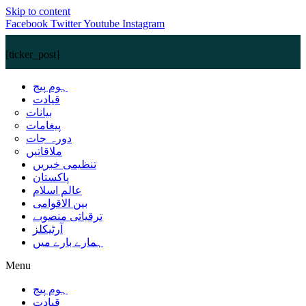
Skip to content
Facebook
Twitter
Youtube
Instagram
[ticker_post]
ہوم پیج
قیادت
بیانات
پیغامات
دورہ جات
ملاقاتیں
تنظیمی خبریں
پاکستان
عالم اسلام
بین الاقوامی
ترقیاتی منصوبے
آرٹیکلز
ہمارے بارے میں
Menu
ہوم پیج
قیادت