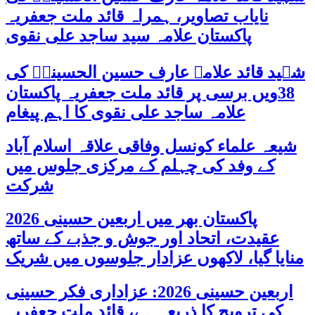
نایاب تصاویر، ہمراہ قائد ملت جعفریہ
پاکستان علامہ سید ساجد علی نقوی
شہید قائد علامہ عارف حسین الحسینیؒ کی
38ویں برسی پر قائد ملت جعفریہ پاکستان
علامہ ساجد علی نقوی کا اہم پیغام
شیعہ علماء کونسل وفاقی علاقہ اسلام آباد
کے وفد کی چہلم کے مرکزی جلوس میں
شرکت
پاکستان بھر میں اربعین حسینی 2026
عقیدت، اتحاد اور جوش و جذبے کے ساتھ
منایا گیا، لاکھوں عزادار جلوسوں میں شریک
اربعین حسینی 2026: عزاداری فکر حسینی
کی ترویج کا ذریعہ ہے، قائد ملت جعفریہ