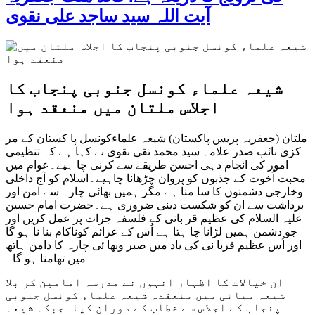
آیت اللہ سید ساجد علی نقوی
شیعہ علماء کونسل جنوبی پنجاب کا
اجلاس ملتان میں منعقد ہوا
ملتان (جعفریہ پریس پاکستان) شیعہ علماءکونسل پا کستان کے مر
کزی نائب صدر علامہ سید محمد تقی نقوی نے کہا ہے کہ تنظیمی
امور کی انجام دہی احسن طریقے سے کرنی چا ہیے۔عوام میں
محبت اُخوت کے جذبوں کو پروان چڑھانا چاہیے۔اسلام کو آج داخلی
وخارجی دشمنوں کا سا منا ہے مگر ہمیں بھائی چارہ سے امن اور
برداشت سے ان کو شکست دینی ضروری ہے۔حضرت امام حسین
علیہ السلام کی عظیم قر بانی کے فلسفہ جرات پر عمل کریں اور
جو دشمن ہمیں لڑانا چا ہتا ہے اُس کے عزائم کوناکام بنا نا ہو گا
اور اُس عظیم قربا نی کی یاد میں صبر وبھا ئی چارہ کا دامن ہاتھ
میں تھامنا ہو گا۔
ان خیالات کا اظہار انہوں نے مدرسہ امامین کر بلا
شیعہ میانی میں منعقدہ شیعہ علماء کونسل جنوبی
پنجاب کے اجلاس سے خطاب کے دوران کیا۔جبکہ شیعہ