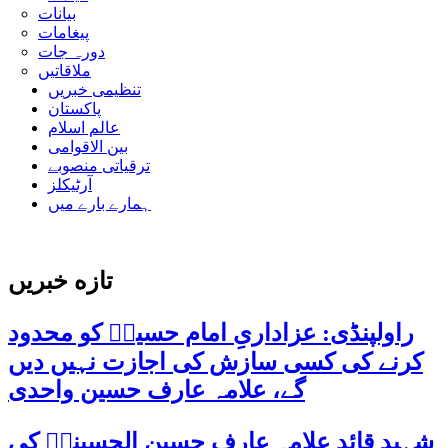
بیانات
پیغامات
دورہ جات
ملاقاتیں
تنظیمی خبریں
پاکستان
عالم اسلام
بین الاقوامی
ترقیاتی منصوبے
آرٹیکلز
ہمارے بارے میں
تازه خبریں
راولپنڈی: عزاداریِ امام حسینؑ کو محدود
کرنے کی کسی سازش کی اجازت نہیں دیں
گے، علامہ عارف حسین واحدی
شہید قائد علامہ عارف حسین الحسینیؒ کی