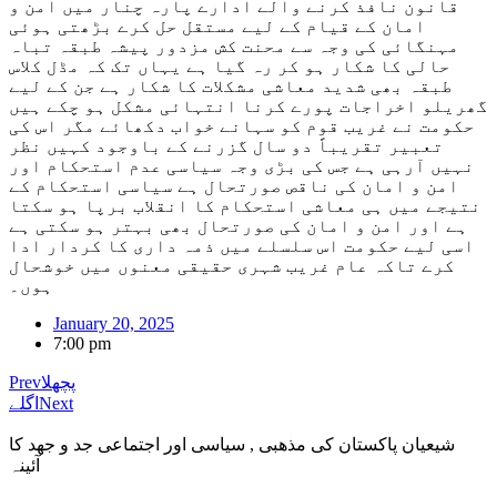
قانون نافذ کرنے والے ادارے پارہ چنار میں امن و
امان کے قیام کے لیے مستقل حل کرے بڑھتی ہوئی
مہنگائی کی وجہ سے محنت کش مزدور پیشہ طبقہ تباہ
حالی کا شکار ہو کر رہ گیا ہے یہاں تک کہ مڈل کلاس
طبقہ بھی شدید معاشی مشکلات کا شکار ہے جن کے لیے
گھریلو اخراجات پورے کرنا انتہائی مشکل ہو چکے ہیں
حکومت نے غریب قوم کو سہانے خواب دکھائے مگر اس کی
تعبیر تقریباً دو سال گزرنے کے باوجود کہیں نظر
نہیں آرہی ہے جس کی بڑی وجہ سیاسی عدم استحکام اور
امن و امان کی ناقص صورتحال ہے سیاسی استحکام کے
نتیجے میں ہی معاشی استحکام کا انقلاب برپا ہو سکتا
ہے اور امن و امان کی صورتحال بھی بہتر ہو سکتی ہے
اسی لیے حکومت اس سلسلے میں ذمہ داری کا کردار ادا
کرے تاکہ عام غریب شہری حقیقی معنوں میں خوشحال
ہوں۔
January 20, 2025
7:00 pm
پچھلا
Prev
Next
اگلے
شیعیان پاکستان کی مذهبی , سیاسی اور اجتماعی جد و جهد کا
آئینہ