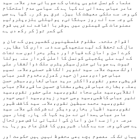
علماء کونسل جنوبی پنجاب کے صوبائی صدر علامہ سید
عامر عباس ہمدانی نے کہا ہے کہ سیاسی عدم استحکام
کی وجہ سے ملکی معیشت کا بیڑہ غرق ہو کر رہ گیا ہے جس
کی وجہ سے آئے روز مہنگائی، یوٹیلٹی بلز،پٹرولیم
مصنوعات کی قیمتوں میں ہوشربا اضافے نے غریب قوم
کی کمر توڑ کر رکھ دی ہے
اقوام متحدہ مظلوم فلسطینیوں کشمیریوں کے جان و
مال کے تحفظ کے لیے سنجیدگی سے ذمہ داری کا مظاہرہ
کرے امن و امان کے قیام اور دیگر بحرانوں سے نجات
کے لیے ملی یکجہتی کونسل کا اعلیٰ کردار منہ بولتا
ثبوت ہے صوبائی جنرل سیکریٹری ملک ذوالفقار علی
اولک سمیت علامہ سید تنویر الکاظم حسنی،علامہ نسیم
عباس جوادی،عمران حیدر کھرل،مخدوم قمر عباس
قریشی،مصور نقوی،ڈاکٹر مرید عباس لغاری،مبشر حسن
بھٹہ،بشارت عباس قریشی،مشتاق حسین ساقی،غلام عباس
انقلابی،سید علی سجاد نقوی،سید علی حضور نقوی،سید
نئیر عباس کاظمی،سید وصی حیدر زیدی،سید انیس حیدر
نقوی،سید محمد سبطین نقوی،علامہ سید کاشف ظہور
نقوی،سید اظہار بخاری ودیگر نے شرکت کی علامہ سید
عامر عباس ہمدانی نے مزید کہا کہ پارہ چنار میں
عرصہ دراز سے امن و امان کی انتہائی ناقص صورتحال
ہے جس کی وجہ سے بے گناہ شہریوں کا قتل عام ہو رہا ہے
یہاں تک کہ معصوم بچے بھی محفوظ نہیں ہیں حکومت اور