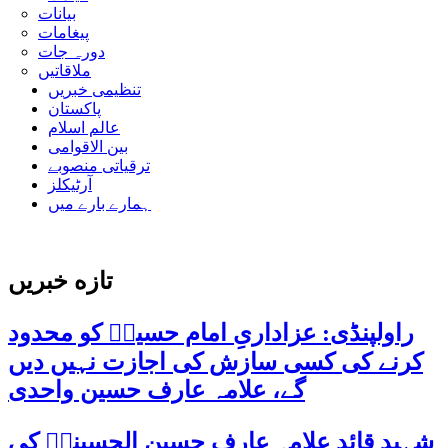
بیانات
پیغامات
دورہ جات
ملاقاتیں
تنظیمی خبریں
پاکستان
عالم اسلام
بین الاقوامی
ترقیاتی منصوبے
آرٹیکلز
ہمارے بارے میں
تازه خبریں
راولپنڈی: عزاداریِ امام حسینؑ کو محدود
کرنے کی کسی سازش کی اجازت نہیں دیں
گے، علامہ عارف حسین واحدی
شہید قائد علامہ عارف حسین الحسینیؒ کی