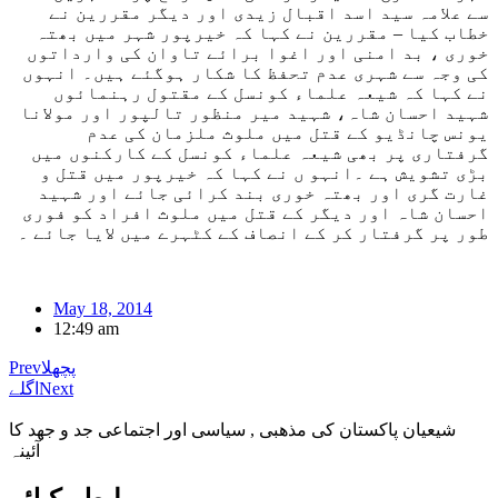
س
ے
علام
ہ
سید اسد اقبال زیدی اور دیگر مقررین نے
خطاب کیا – مقررین
نے
کہا کہ خیرپور شہر میں بھتہ
خوری ، بد امنی اور اغوا برائے تاوان کی وارداتوں
کی وجہ سے شہری عدم تحفظ کا شکار ہوگئے ہیں۔ انہوں
نے کہا کہ شیعہ علماء کونسل کے مقتول رہنمائوں
شہید احسان شاہ، شہید میر منظور تالپور اور مولانا
یونس چانڈیو کے قتل میں ملوث ملزمان کی عدم
گرفتاری پر بھی شیعہ علماء کونسل کے کارکنوں میں
بڑی تشویش ہے ۔انہو ں نے کہا کہ خیرپور میں قتل و
غارت گری اور بھتہ خوری بند کرائی جائے اور شہید
احسان شاہ اور دیگر کے قتل میں ملوث افراد کو فوری
طور پر گرفتار کر کے انصاف کے کٹہرے میں لایا جائے ۔
May 18, 2014
12:49 am
پچھلا
Prev
Next
اگلے
شیعیان پاکستان کی مذهبی , سیاسی اور اجتماعی جد و جهد کا
آئینہ