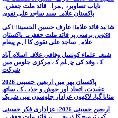
نایاب تصاویر، ہمراہ قائد ملت جعفریہ
پاکستان علامہ سید ساجد علی نقوی
شہید قائد علامہ عارف حسین الحسینیؒ کی
38ویں برسی پر قائد ملت جعفریہ پاکستان
علامہ ساجد علی نقوی کا اہم پیغام
شیعہ علماء کونسل وفاقی علاقہ اسلام آباد
کے وفد کی چہلم کے مرکزی جلوس میں
شرکت
پاکستان بھر میں اربعین حسینی 2026
عقیدت، اتحاد اور جوش و جذبے کے ساتھ
منایا گیا، لاکھوں عزادار جلوسوں میں شریک
اربعین حسینی 2026: عزاداری فکر حسینی
کی ترویج کا ذریعہ ہے، قائد ملت جعفریہ