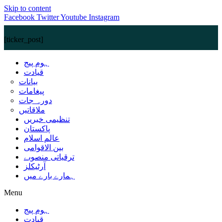
Skip to content
Facebook
Twitter
Youtube
Instagram
[ticker_post]
ہوم پیج
قیادت
بیانات
پیغامات
دورہ جات
ملاقاتیں
تنظیمی خبریں
پاکستان
عالم اسلام
بین الاقوامی
ترقیاتی منصوبے
آرٹیکلز
ہمارے بارے میں
Menu
ہوم پیج
قیادت