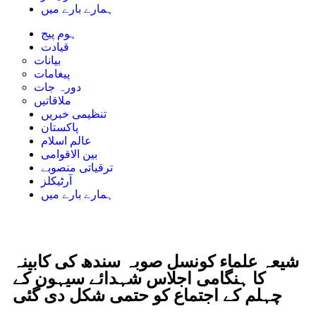
ہمارے بارے میں
ہوم پیج
قیادت
بیانات
پیغامات
دورہ جات
ملاقاتیں
تنظیمی خبریں
پاکستان
عالم اسلام
بین الاقوامی
ترقیاتی منصوبے
آرٹیکلز
ہمارے بارے میں
شیعہ علماء کونسل صوبہ سندھ کی کابینہ
کا ہنگامی اجلاس شہدائے سیہون کے
چہلم کے اجتماع کو حتمی شکل دی گئی