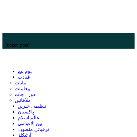
[ticker_post]
ہوم پیج
قیادت
بیانات
پیغامات
دورہ جات
ملاقاتیں
تنظیمی خبریں
پاکستان
عالم اسلام
بین الاقوامی
ترقیاتی منصوبے
آرٹیکلز