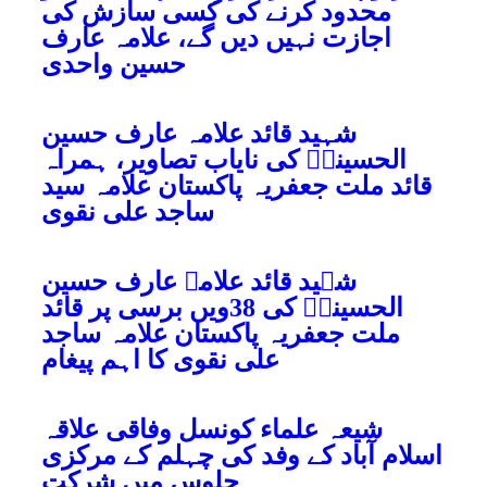
محدود کرنے کی کسی سازش کی
اجازت نہیں دیں گے، علامہ عارف
حسین واحدی
شہید قائد علامہ عارف حسین
الحسینیؒ کی نایاب تصاویر، ہمراہ
قائد ملت جعفریہ پاکستان علامہ سید
ساجد علی نقوی
شہید قائد علامہ عارف حسین
الحسینیؒ کی 38ویں برسی پر قائد
ملت جعفریہ پاکستان علامہ ساجد
علی نقوی کا اہم پیغام
شیعہ علماء کونسل وفاقی علاقہ
اسلام آباد کے وفد کی چہلم کے مرکزی
جلوس میں شرکت