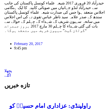
حیدرآباد 20 فروری 2017 شیعہ علماء کونسل پاکستان کی جانب
سے حیدرآباد ٹنڈو جہانیاں میں صوبائی کابینہ کا ایک ہنگامی
اجلاس منعقد ہوا جس کی صدارت شیعہ علماء کونسل پاکستان
سندھ کے صدر علامہ سید ناظر عباس تقوی نے کی اس اجلاس
میں سانحہ سہیون شریف کے شہداء کے چہلم کے حوالے سے
بات کی گئی شہداء کا چہلم 30 مارچ 2017 بروز جمعرات
“گولڈن گیٹ” سہیون شریف میں منعقد ہوگا۔
February 20, 2017
9:45 pm
پچھلا
اگلے
تازه خبریں
راولپنڈی: عزاداریِ امام حسینؑ کو