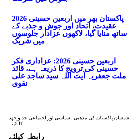
پاکستان بھر میں اربعین حسینی 2026
عقیدت، اتحاد اور جوش و جذبے کے
ساتھ منایا گیا، لاکھوں عزادار جلوسوں
میں شریک
اربعین حسینی 2026: عزاداری فکر
حسینی کی ترویج کا ذریعہ ہے، قائد
ملت جعفریہ آیت اللہ سید ساجد علی
نقوی
شیعیان پاکستان کی مذهبی , سیاسی اور اجتماعی جد و جهد
کا آئینہ