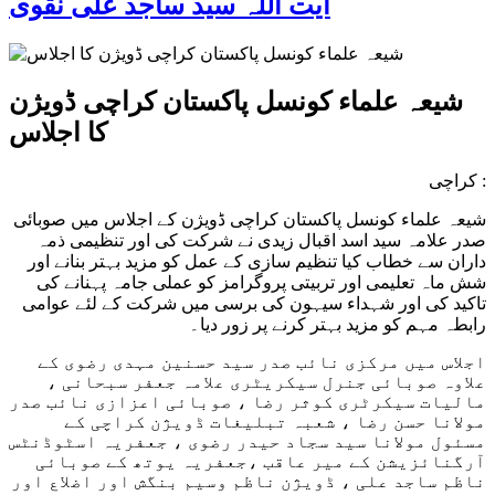
آیت اللہ سید ساجد علی نقوی
شیعہ علماء کونسل پاکستان کراچی ڈویژن
کا اجلاس
کراچی :
شیعہ علماء کونسل پاکستان کراچی ڈویژن کے اجلاس میں صوبائی
صدر علامہ سید اسد اقبال زیدی نے شرکت کی اور تنظیمی ذمہ
داران سے خطاب کیا تنظیم سازی کے عمل کو مزید بہتر بنانے اور
شش ماہ تعلیمی اور تربیتی پروگرامز کو عملی جامہ پہنانے کی
تاکید کی اور شہداء سیہون کی برسی میں شرکت کے لئے عوامی
رابطہ مہم کو مزید بہتر کرنے پر زور دیا۔
اجلاس میں مرکزی نائب صدر سید حسنین مہدی رضوی کے
علاوہ صوبائی جنرل سیکریٹری علامہ جعفر سبحانی ،
مالیات سیکرٹری کوثر رضا ، صوبائی اعزازی نائب صدر
مولانا
حسن رضا ، شعبہ تبلیغات ڈویژن کراچی کے
مسئول مولانا سید سجاد حیدر رضوی ، جعفریہ اسٹوڈنٹس
آرگنائزیشن کے میر عاقب ،جعفریہ یوتھ کے صوبائی
ناظم ساجد علی ، ڈویژن ناظم وسیم بنگش اور اضلاع اور