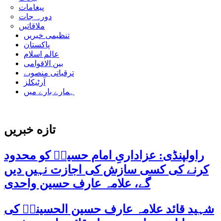
پیغامات
دورہ جات
ملاقاتیں
تنظیمی خبریں
پاکستان
عالم اسلام
بین الاقوامی
ترقیاتی منصوبے
آرٹیکلز
ہمارے بارے میں
تازه خبریں
راولپنڈی: عزاداریِ امام حسینؑ کو محدود
کرنے کی کسی سازش کی اجازت نہیں دیں
گے، علامہ عارف حسین واحدی
شہید قائد علامہ عارف حسین الحسینیؒ کی