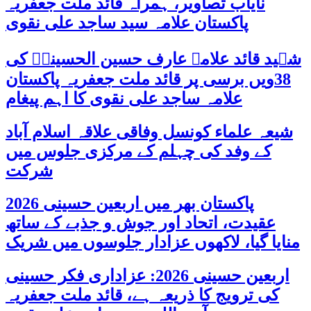
نایاب تصاویر، ہمراہ قائد ملت جعفریہ
پاکستان علامہ سید ساجد علی نقوی
شہید قائد علامہ عارف حسین الحسینیؒ کی
38ویں برسی پر قائد ملت جعفریہ پاکستان
علامہ ساجد علی نقوی کا اہم پیغام
شیعہ علماء کونسل وفاقی علاقہ اسلام آباد
کے وفد کی چہلم کے مرکزی جلوس میں
شرکت
پاکستان بھر میں اربعین حسینی 2026
عقیدت، اتحاد اور جوش و جذبے کے ساتھ
منایا گیا، لاکھوں عزادار جلوسوں میں شریک
اربعین حسینی 2026: عزاداری فکر حسینی
کی ترویج کا ذریعہ ہے، قائد ملت جعفریہ