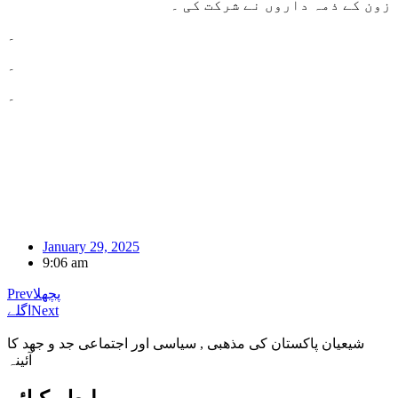
زون کے ذمہ داروں نے شرکت کی ۔
۔
۔
۔
January 29, 2025
9:06 am
پچھلا
Prev
Next
اگلے
شیعیان پاکستان کی مذهبی , سیاسی اور اجتماعی جد و جهد کا
آئینہ