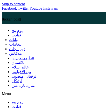
Skip to content
Facebook
Twitter
Youtube
Instagram
[ticker_post]
ہوم پیج
قیادت
بیانات
پیغامات
دورہ جات
ملاقاتیں
تنظیمی خبریں
پاکستان
عالم اسلام
بین الاقوامی
ترقیاتی منصوبے
آرٹیکلز
ہمارے بارے میں
Menu
ہوم پیج
قیادت