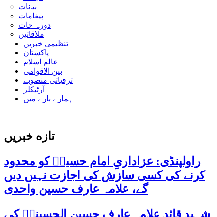
بیانات
پیغامات
دورہ جات
ملاقاتیں
تنظیمی خبریں
پاکستان
عالم اسلام
بین الاقوامی
ترقیاتی منصوبے
آرٹیکلز
ہمارے بارے میں
تازه خبریں
راولپنڈی: عزاداریِ امام حسینؑ کو محدود
کرنے کی کسی سازش کی اجازت نہیں دیں
گے، علامہ عارف حسین واحدی
شہید قائد علامہ عارف حسین الحسینیؒ کی