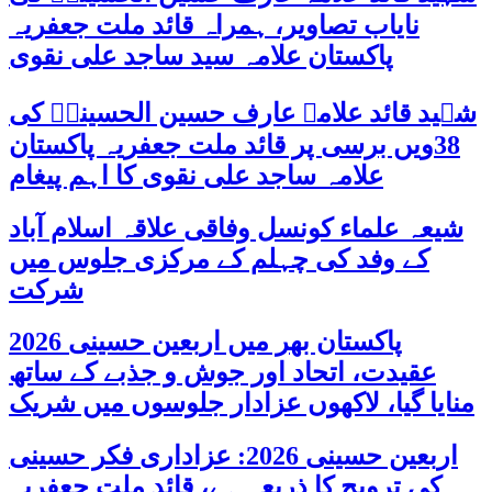
نایاب تصاویر، ہمراہ قائد ملت جعفریہ
پاکستان علامہ سید ساجد علی نقوی
شہید قائد علامہ عارف حسین الحسینیؒ کی
38ویں برسی پر قائد ملت جعفریہ پاکستان
علامہ ساجد علی نقوی کا اہم پیغام
شیعہ علماء کونسل وفاقی علاقہ اسلام آباد
کے وفد کی چہلم کے مرکزی جلوس میں
شرکت
پاکستان بھر میں اربعین حسینی 2026
عقیدت، اتحاد اور جوش و جذبے کے ساتھ
منایا گیا، لاکھوں عزادار جلوسوں میں شریک
اربعین حسینی 2026: عزاداری فکر حسینی
کی ترویج کا ذریعہ ہے، قائد ملت جعفریہ