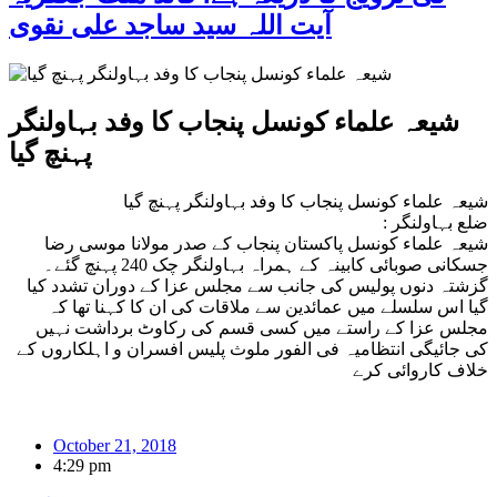
آیت اللہ سید ساجد علی نقوی
شیعہ علماء کونسل پنجاب کا وفد بہاولنگر
پہنچ گیا
شیعہ علماء کونسل پنجاب کا وفد بہاولنگر پہنچ گیا
ضلع بہاولنگر :
شیعہ علماء کونسل پاکستان پنجاب کے صدر مولانا موسی رضا
جسکانی صوبائی کابینہ کے ہمراہ بہاولنگر چک 240 پہنچ گئے۔
گزشتہ دنوں پولیس کی جانب سے مجلس عزا کے دوران تشدد کیا
گیا اس سلسلے میں عمائدین سے ملاقات کی ان کا کہنا تھا کہ
مجلس عزا کے راستے میں کسی قسم کی رکاوٹ برداشت نہیں
کی جائیگی انتظامیہ فی الفور ملوث پلیس افسران و اہلکاروں کے
خلاف کاروائی کرے
October 21, 2018
4:29 pm