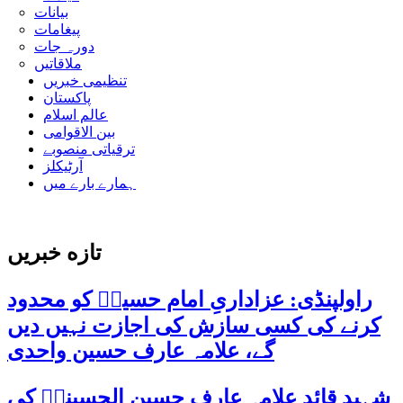
بیانات
پیغامات
دورہ جات
ملاقاتیں
تنظیمی خبریں
پاکستان
عالم اسلام
بین الاقوامی
ترقیاتی منصوبے
آرٹیکلز
ہمارے بارے میں
تازه خبریں
راولپنڈی: عزاداریِ امام حسینؑ کو محدود
کرنے کی کسی سازش کی اجازت نہیں دیں
گے، علامہ عارف حسین واحدی
شہید قائد علامہ عارف حسین الحسینیؒ کی