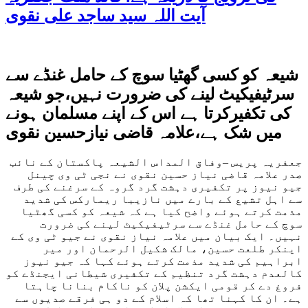
آیت اللہ سید ساجد علی نقوی
شیعہ کو کسی گھٹیا سوچ کے حامل غنڈے سے
سرٹیفیکیٹ لینے کی ضرورت نہیں،جو شیعہ
کی تکفیرکرتا ہے اس کے اپنے مسلمان ہونے
میں شک ہے،علامہ قاضی نیازحسین نقوی
جعفریہ پریس –وفاق المداس الشیعہ پاکستان کے نائب
صدر علامہ قاضی نیاز حسین نقوی نے نجی ٹی وی چینل
جیو نیوز پر تکفیری دہشت گرد گروہ کے سرغنے کی طرف
سے اہل تشیع کے بارے میں نازیبا ریمارکس کی شدید
مذمت کرتے ہوئے واضح کیا ہے کہ شیعہ کو کسی گھٹیا
سوچ کے حامل غنڈے سے سرٹیفیکیٹ لینے کی ضرورت
نہیں۔ ایک بیان میں علامہ نیاز نقوی نے جیو ٹی وی کے
اینکر طلعت حسین، مالک شکیل الرحمان اور میر
ابراہیم کی شدید مذمت کرتے ہوئے کہا کہ جیو نیوز
کالعدم دہشت گرد تنظیم کے تکفیری شیطانی ایجنڈے کو
فروغ دے کر قومی ایکشن پلان کو ناکام بنانا چاہتا
ہے۔ ان کا کہنا تھا کہ اسلام کے دو ہی فرقے صدیوں سے