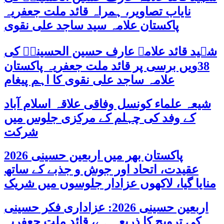
نایاب تصاویر، ہمراہ قائد ملت جعفریہ
پاکستان علامہ سید ساجد علی نقوی
شہید قائد علامہ عارف حسین الحسینیؒ کی
38ویں برسی پر قائد ملت جعفریہ پاکستان
علامہ ساجد علی نقوی کا اہم پیغام
شیعہ علماء کونسل وفاقی علاقہ اسلام آباد
کے وفد کی چہلم کے مرکزی جلوس میں
شرکت
پاکستان بھر میں اربعین حسینی 2026
عقیدت، اتحاد اور جوش و جذبے کے ساتھ
منایا گیا، لاکھوں عزادار جلوسوں میں شریک
اربعین حسینی 2026: عزاداری فکر حسینی
کی ترویج کا ذریعہ ہے، قائد ملت جعفریہ