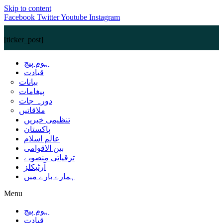
Skip to content
Facebook
Twitter
Youtube
Instagram
[ticker_post]
ہوم پیج
قیادت
بیانات
پیغامات
دورہ جات
ملاقاتیں
تنظیمی خبریں
پاکستان
عالم اسلام
بین الاقوامی
ترقیاتی منصوبے
آرٹیکلز
ہمارے بارے میں
Menu
ہوم پیج
قیادت