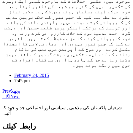
موجود ہیں، فقہی اختلافات کے باوجود کبھی ایک دوسرے
کی تکفیر نہیں کی گئی، جو شیعہ کی تکفیر کرتا ہے،
خود اس کے اپنے مسلمان ہونے میں شک ہے۔ علامہ نیاز
نقوی نے مطالبہ کیا کہ جیو نیوز کے خلاف توہین مذہب
کی کارروائی کرتے ہوئے اس پر پابندی عائد کی جائے
اور توہین کے مرتکب اینکر پرسن طلعت حسین اور دہشت
گرد احمد لدھیانوی کے خلاف کارروائی کرے ورنہ وہ
خود کارروائی کرنے کا حق محفوظ رکھتے ہیں۔ انہوں
نے کہا کہ جیو نیوز یہودی اور بھارتی لابی کا ایجنڈا
مکمل کرنے اور فوج کے آ پریشن ضرب عضب کو ناکام
بنانے کے لئے ایسے تکفیری دہشت گردوں کے انٹرویوز
دکھا رہا ہے جن کے ہاتھ ہزاروں بے گناہ افراد کے
خون میں رنگے ہوئے ہیں۔
February 24, 2015
7:45 pm
پچھلا
Prev
Next
اگلے
شیعیان پاکستان کی مذهبی , سیاسی اور اجتماعی جد و جهد کا
آئینہ