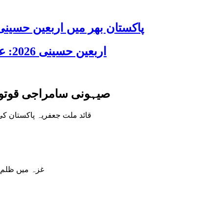
پاکستان بھر میں اربعین حسینی 2026 عقیدت، اتحاد اور جوش و جذبے کے ساتھ منایا گیا، لاکھوں عزادار جلوسوں میں
اربعین حسینی 2026: عزاداری فکر حسینی کی ترویج کا ذریعہ ہے، قائد ملت جعفریہ آیت اللہ سید ساجد علی نقوی
صیہونی سامراجی قوتوں 
قائد ملت جعفریہ پاکستان کی
غزہ میں ظلم ک