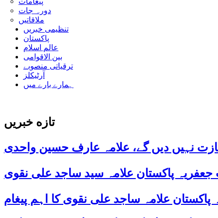
پیغامات
دورہ جات
ملاقاتیں
تنظیمی خبریں
پاکستان
عالم اسلام
بین الاقوامی
ترقیاتی منصوبے
آرٹیکلز
ہمارے بارے میں
تازه خبریں
ازت نہیں دیں گے، علامہ عارف حسین واحدی
 جعفریہ پاکستان علامہ سید ساجد علی نقوی