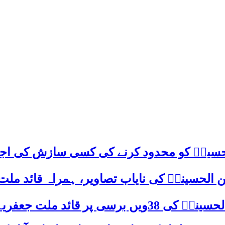
م حسینؑ کو محدود کرنے کی کسی سازش کی اج
 الحسینیؒ کی نایاب تصاویر، ہمراہ قائد ملت
علامہ ساجد علی نقوی کا اہم پیغام