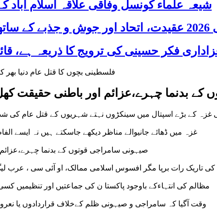
شیعہ علماء کونسل وفاقی علاقہ اسلام آباد
 شریک
کے بدنما چہرے،عزائم اور باطنی حقیقت کھل 
 غزہ کے بڑے اسپتال میں سینکڑوں نہتے شہریوں کے قتل عام کی شدی
غزہ میں ڈھائے جانیوالے مناظر دیکھے جاسکتے ہیں نہ ایسے الفا
صیہونی سامراجی قوتوں کے بدنما چہرے،عزائم ا
ی تاریک رات برپا مگر افسوس اسلامی ممالک، او آئی سی ، عرب لیگ
مظالم کی انتہاءکے باوجود پاکستا ن کی جماعتیں اور تنظیمیں کسی
وقت آگیا کہ سامراجی و صیہونی ظلم کےخلاف قراردادوں یا نعروں کی بجائے امہ متفقہ عملی اقدام اٹھائے، قائد ملت جعفریہ پاکستان