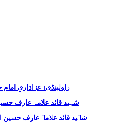
راولپنڈی: عزاداریِ اما
شہید قائد علامہ عارف حسین
شہید قائد علامہ عارف حسین الحسینیؒ کی 38ویں برسی پر قائد ملت جعفریہ پاکستان 