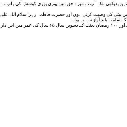
 نہیں دیکھی بلکہ آپ نے میرے حق میں پوری پوری کوشش کی , آپ نے می
اس بیٹی کی وصیت کرتی ہوں اور حضرت فاطمہ زہرا سلام اللہ علیہا
سامنے بلند آواز سے نہ بولے.