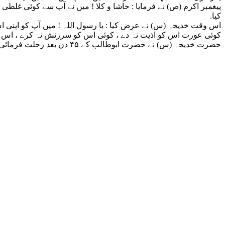
پیغمبر اکرم (ص) نے فرمایا : حاشا و کلا ! میں نے آپ سے کوئی غلطی
کیا.
اس وقت خدیجہ (س) نے عرض کیا : یا رسول اللہ ! میں آپ کو اپنی 
کوئی عورت اس کو اذیت نہ دے ، کوئی اس کو سرزنش نہ کرے ، اس کے 
حضرت خدیجہ (س) نے حضرت ابوطالب کے ۴۵ دن بعد رحلت فرمائی اور ١٠٠ رمضان بعثت کے دسویں سال ۶۵ سال کی عمر میں اس دار فانی سے کوچ کیا