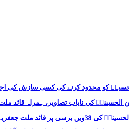
م حسینؑ کو محدود کرنے کی کسی سازش کی اج
 الحسینیؒ کی نایاب تصاویر، ہمراہ قائد ملت
علامہ ساجد علی نقوی کا اہم پیغام