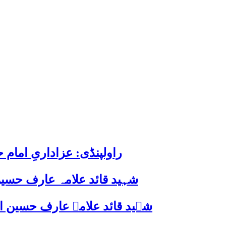
راولپنڈی: عزاداریِ اما
شہید قائد علامہ عارف حسین
شہید قائد علامہ عارف حسین الحسینیؒ کی 38ویں برسی پر قائد ملت جعفریہ پاکستان 