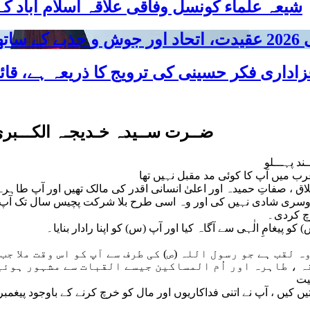
شیعہ علماء کونسل وفاقی علاقہ اسلام آباد
 شریک
ضــرت ســیدہ خـدیجـہ الکـــبریٰ
د پہـــلو
رچ کردی۔
 لقب ہے جو رسول اللہ (ص) کی طرف سے آپ کو اس وقت ملا جب 
قہ ، طاہرہ اور اُم المساکین جیسے القبات سے مشہور ہوئ
یت
یں ، آپ نے اتنی فداکاریوں اور مال کو خرچ کرنے کے باوجود پیغمب