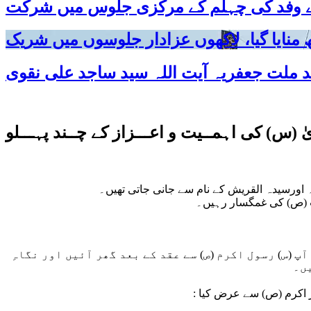
 کے وفد کی چہلم کے مرکزی جلوس میں شرکت
 (س) کی اہمــیت و اعـــزاز کے چــند پہـــلو
آپ (س) رسول اکرم (ص) سے عقد کے بعد گھر آئیں اور نگاہِ
یں۔
ر اکرم (ص) سے عرض کیا :