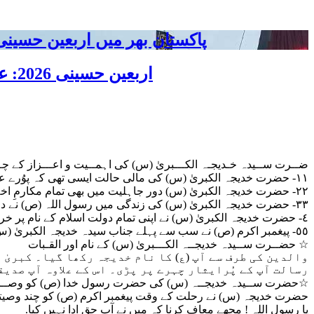
پاکستان بھر میں اربعین حسینی 2026 عقیدت، اتحاد اور جوش و جذبے کے ساتھ منایا گیا، لاکھوں عزادار جلوسوں میں
اربعین حسینی 2026: عزاداری فکر حسینی کی ترویج کا ذریعہ ہے، قائد ملت جعفریہ آیت اللہ سید ساجد علی نقوی
ضــرت ســیدہ خـدیجـہ الکـــبریٰ (س) کی اہمــیت و اعـــزاز کے چــن
١١- حضرت خدیجہ الکبریٰ (س) کی مالی حالت ایسی تھی کہ پوُرے عرب میں آپ کا کوئی مد مقبل نہیں تھا
٢٢- حضرت خدیجہ الکبریٰ (س) دور جاہلیت میں بھی تمام مکارمِ اخلاق ، صفاتِ حمیدہ اور اعلیٰ انسانی اقدر کی مالک تھیں اور آپ طاہرہ اورسیدہ القریش کے نام سے جانی جاتی تھیں۔
٣٣- حضرت خدیجہ الکبریٰ (س) کی زندگی میں رسول اللہ (ص) نے دوسری شادی نہیں کی اور وہ اسی طرح بلا شرکت پچیس سال تک آپ (ص) کی غمگسار رہیں۔
٤- حضرت خدیج
ہ الکبریٰ (س) نے اپنی تمام دولت اسلام کے نام پر خ
٥٥- پیغمبر اکرم (ص) نے سب سے پہلے جناب سیدہ خدیجہ الکبریٰ (س) کو پیغامِ الٰہی سے آگاہ کیا اور آپ (س) کو اپنا رادار بنایا۔
☆ حضــرت ســیدہ خدیجــہ الکـــبریٰ (س) کے نام اور القـبات
والدین کی طرف سے آپ (ع) کا نام خدیجہ رکھا گیا۔ کبریٰ وہ
رسالت آپ کے پُرایثار چہرے پر پڑی۔ اس کے علاوہ آپ صدی
☆حضرت ســیدہ خدیجــہ (س) کی حضرت رسول خدا (ص) کو وصــ
حضرت خدیجہ (س) نے رحلت کے وقت پیغمبر اکرم (ص) کو چند وصیتیں ک
یا رسول اللہ ! مجھے معاف کرنا کہ میں نے آپ حق ادا نہیں کیا.