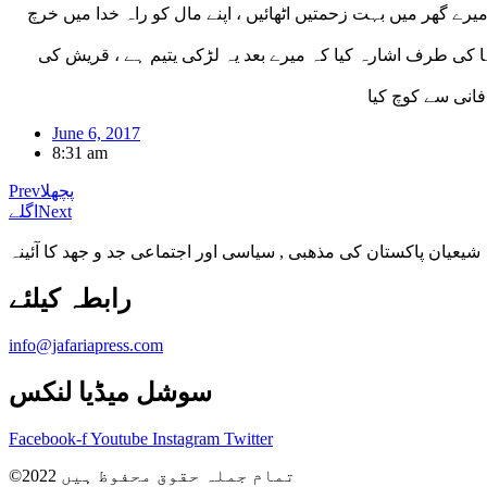
رے گھر میں بہت زحمتیں اٹھائیں ، اپنے مال کو راہ خدا میں خرچ
 کی طرف اشارہ کیا کہ میرے بعد یہ لڑکی یتیم ہے ، قریش کی
June 6, 2017
8:31 am
پچھلا
Prev
Next
اگلے
شیعیان پاکستان کی مذهبی , سیاسی اور اجتماعی جد و جهد کا آئینہ
info@jafariapress.com​
سوشل میڈیا لنکس
Facebook-f
Youtube
Instagram
Twitter
©2022 تمام جملہ حقوق محفوظ ہیں