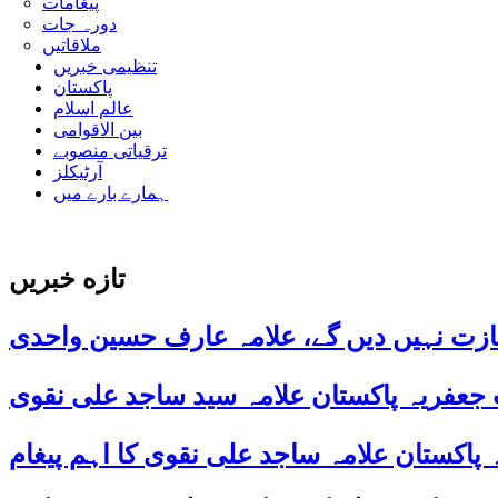
پیغامات
دورہ جات
ملاقاتیں
تنظیمی خبریں
پاکستان
عالم اسلام
بین الاقوامی
ترقیاتی منصوبے
آرٹیکلز
ہمارے بارے میں
تازه خبریں
ازت نہیں دیں گے، علامہ عارف حسین واحدی
 جعفریہ پاکستان علامہ سید ساجد علی نقوی