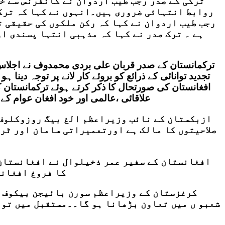
ترکی کے صدر رجب طیب اردوان نے کانفرنس سے خط
روابط انتہائی ضروری ہیں۔انہوں نے کہا کہ ترکی
رجب طیب اردوان نے کہا کہ رکن ملکوں کی حقیقی 
ہے ۔ ترک صدر نے کہا کہ مذہبی انتہا پسندی او
ترکمانستان کے صدر قربان علی بردی محمدوف نے اجلاس 
تجدید توانائی کے ذرائع کو بروئے کار لانے پر توجہ دین
افغانستان کی صورتحال کا ذکر کرتے ہوئے ترکمانستان 
علاقائی ،عالمی اور خود افغان عوام کے
ازبکستان کے نائب وزیراعظم الغ بیگ روزوکلوف 
صلاحیتوں کا مالک ہے اورتعمیراتی سامان اور ٹرا
افغانستان کے سفیر عمر ذخیلوال نے افغانستان 
کا فروغ افغانس
کرغزستان کے وزیراعظم سورن بائیجن بیکوف نے
شعبو ں میں تعاون بڑھانا ہو گا۔۔مستقبل میں تو