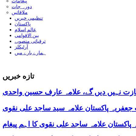
پیغامات
دورہ جات
ملاقاتیں
تنظیمی خبریں
پاکستان
عالم اسلام
بین الاقوامی
ترقیاتی منصوبے
آرٹیکلز
ہمارے بارے میں
تازه خبریں
ازت نہیں دیں گے، علامہ عارف حسین واحدی
 جعفریہ پاکستان علامہ سید ساجد علی نقوی