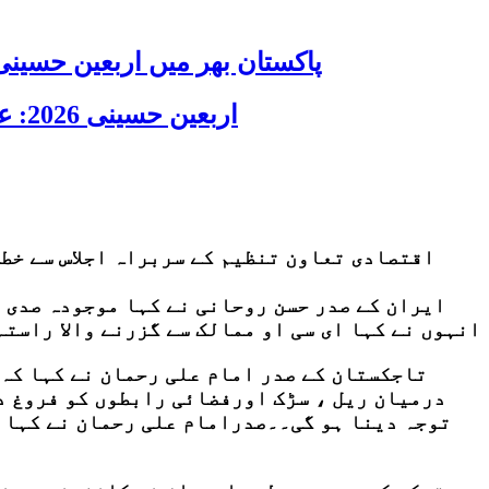
پاکستان بھر میں اربعین حسینی 2026 عقیدت، اتحاد اور جوش و جذبے کے ساتھ منایا گیا، لاکھوں عزادار جلوسوں میں
اربعین حسینی 2026: عزاداری فکر حسینی کی ترویج کا ذریعہ ہے، قائد ملت جعفریہ آیت اللہ سید ساجد علی نقوی
اقتصادی تعاون تنظیم کے سربراہ اجلاس سے خط
ایران کے صدر حسن روحانی نے کہا موجودہ صدی 
انہوں نے کہا ای سی او ممالک سے گزرنے والا راست
تاجکستان کے صدر امام علی رحمان نے کہا کہ 
درمیان ریل ، سڑک اورفضائی رابطوں کو فروغ د
توجہ دینا ہو گی۔۔صدرامام علی رحمان نے کہا ک