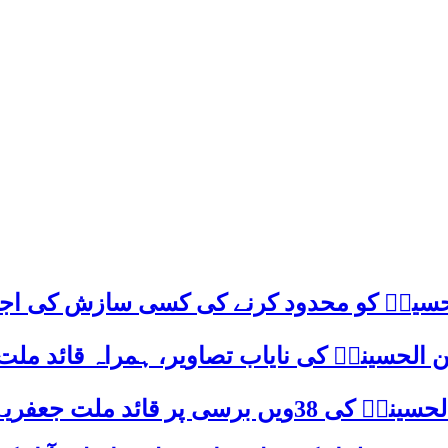
م حسینؑ کو محدود کرنے کی کسی سازش کی اج
 الحسینیؒ کی نایاب تصاویر، ہمراہ قائد ملت
علامہ ساجد علی نقوی کا اہم پیغام