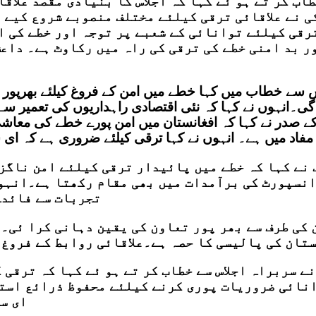
اب کر تے ہو ئے کہا کہ اجلاس کا بنیادی مقصد علاق
 نے علاقائی ترقی کیلئے مختلف منصوبے شروع کیے ہ
ترقی کیلئے توانائی کے شعبے پر توجہ اور خطے کی 
ر بد امنی خطے کی ترقی کی راہ میں رکاوٹ ہے۔ داعش
سے خطاب میں کہا خطے میں امن کے فروغ کیلئے بھرپور تع
ا ہو گی۔انہوں نے کہا کہ نئی اقتصادی راہداریوں کی تعمیر 
کے صدر نے کہا کہ افغانستان میں امن پورے خطے کی معاشی
 مفاد میں ہے۔ انہوں نے کہا ترقی کیلئے ضروری ہے کہ ای 
نے کہا کہ خطے میں پائیدار ترقی کیلئے امن ناگ
نسپورٹ کی برآمدات میں بھی مقام رکھتا ہے۔انہوں
تجربات سے فائدہ
کی طرف سے بھر پور تعاون کی یقین دہانی کرا ئی۔۔
تان کی پالیسی کا حصہ ہے۔علاقائی روابط کے فروغ 
 سربراہ اجلاس سے خطاب کر تے ہو ئے کہا کہ ترقی
انائی ضروریات پوری کرنے کیلئے محفوظ ذرائع است
ای س