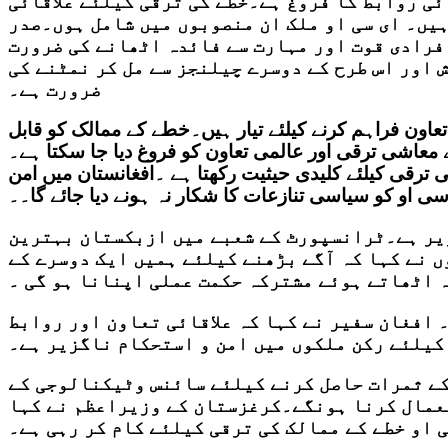
ائی روابط کا فروغ ہے۔خطے کی ترقی کیلئے علاقائی
یں۔ ای سی او ملک ان منصوبوں میں شامل ہوں۔صدر
افرادی قوت اور مہارت سے فائدہ اٹھانے کی ضرورت
 اور اس طرح کے دوسرے چیلنجز سے مل کر نمٹنے کی
ضرورت ہے۔
اون فراہم کرنے کیلئے تیار ہیں۔خطے کے ممالک کو قابل
سے معاشی ترقی اور عالمی تعاون کو فروغ دیا جا سکتا ہے۔
 ترقی کیلئے کلیدی حیثیت رکھتا ہے ۔افغانستان میں امن
سی او کو سیاسی تنازعات کا شکار نہ ہونے دیا جائے گا۔۔
زیر ہے۔ٹرانسپورٹ کے شعبے میں ازبکستان بہترین
 نے کہا کہ آگے بڑھنے کیلئے ہمیں ایک دوسرے کے
 اٹھاتے ہوئے مشترکہ حکمت عملی اپنانا ہو گی ۔
 افغان سفیر نے کہا کہ علاقائی تعاون اور روابط
کیلئے رکن ملکوں میں امن و استحکام ناگزیر ہے۔
 کے ثمرات حاصل کرنے کیلئے سائنس وٹیکنالوجی کے
عمال کرنا ہونگے۔کرغزستان کے وزیراعظم نے کہا
ی او خطے کے ممالک کی ترقی کیلئے کام کر رہی ہے۔