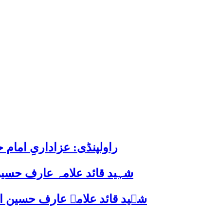
راولپنڈی: عزاداریِ اما
شہید قائد علامہ عارف حسین
شہید قائد علامہ عارف حسین الحسینیؒ کی 38ویں برسی پر قائد ملت جعفریہ پاکستان 