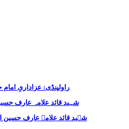
راولپنڈی: عزاداریِ اما
شہید قائد علامہ عارف حسین
شہید قائد علامہ عارف حسین الحسینیؒ کی 38ویں برسی پر قائد ملت جعفریہ پاکستان 