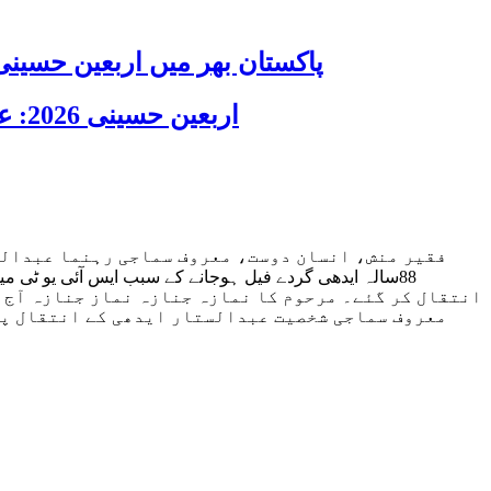
پاکستان بھر میں اربعین حسینی 2026 عقیدت، اتحاد اور جوش و جذبے کے ساتھ منایا گیا، لاکھوں عزادار جلوسوں میں
اربعین حسینی 2026: عزاداری فکر حسینی کی ترویج کا ذریعہ ہے، قائد ملت جعفریہ آیت اللہ سید ساجد علی نقوی
فقیر منش، انسان دوست، معروف سماجی رہنما عبدالس
انتقال کر گئے۔ مرحوم کا نمازہ جنازہ نماز جنازہ آج
معروف سماجی شخصیت عبدالستار ایدھی کے انتقال پر