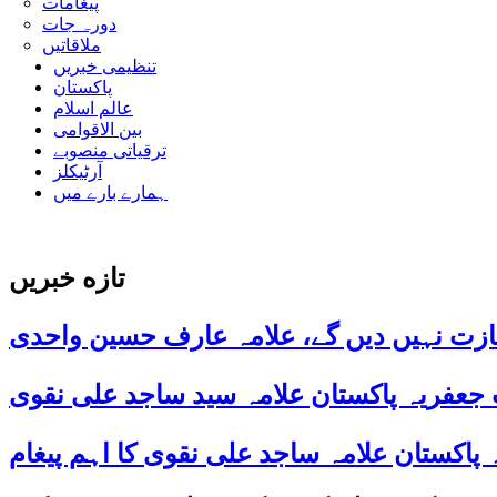
پیغامات
دورہ جات
ملاقاتیں
تنظیمی خبریں
پاکستان
عالم اسلام
بین الاقوامی
ترقیاتی منصوبے
آرٹیکلز
ہمارے بارے میں
تازه خبریں
ازت نہیں دیں گے، علامہ عارف حسین واحدی
 جعفریہ پاکستان علامہ سید ساجد علی نقوی