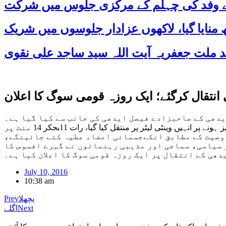
 کے وفد کی چہلم کے مرکزی جلوس میں شرکت
نتقال کرگئے؛ ایک روزہ قومی سوگ کا اعلان
دھی کے صاحبزادے فیصل ایدھی کی جانب سے کیا گیا ہے۔
88سالہ ایدھی گردے فیل ہوجانے کے سبب ایس آئی یو ٹی میں زیر علاج تھے، جمعہ کو ڈائلیسز کے دوران طبیعت بگڑ گئی، سانس تیز ہونے پر انہیں وینٹی لیٹر پر منتقل کیا گیا، رات 11بجکر 14 منٹ پر
 وصیت کے مطابق انکےجسمانی اعضاء عطیہ کئے جائینگے،
سیاسی، سماجی اور مذہبی رہنمائوں نے گہرے افسوس کا
ھی کے انتقال پر ایک روزہ قومی سوگ کا اعلان کیا ہے۔
July 10, 2016
10:38 am
پچھلا
Prev
Next
اگلے