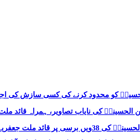
م حسینؑ کو محدود کرنے کی کسی سازش کی اج
 الحسینیؒ کی نایاب تصاویر، ہمراہ قائد ملت
علامہ ساجد علی نقوی کا اہم پیغام