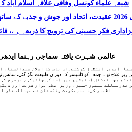
شیعہ علماء کونسل وفاقی علاقہ اسلام آباد
 شریک
عالمی شہرت یافتہ سماجی رہنما ایدھی ا
تارایدھی انتقال کرگئے۔اس بات کا اعلان عبدالستار ای
 ڈیڑھ بجے نیشنل اسٹیڈیم میں ادا کی جائیگی، مرحوم کی
 صدرمملکت ممنون حسین، وزیراعظم نواز شریف اور دیگر 
اظہار کیا ہے،حکومت پاکستان نے عبدالستان اید