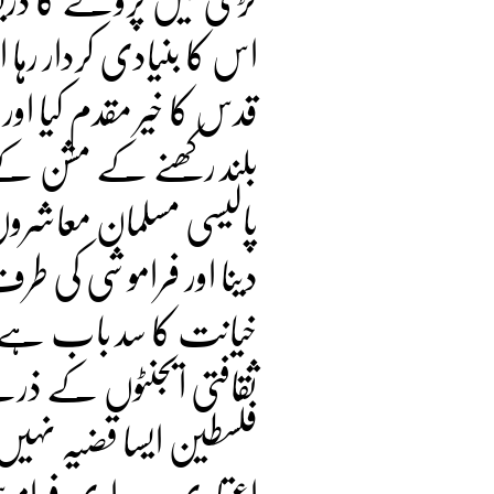
اس کا بنیادی کردار رہا 
قدس کا خیر مقدم کیا اور
بلند رکھنے کے مشن کے ط
پالیسی مسلمان معاشرو
دینا اور فراموشی کی 
خیانت کا سد باب ہے ج
ثقافتی ایجنٹوں کے ذری
فلسطین ایسا قضیہ نہیں