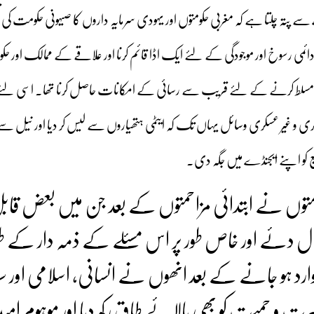
تہ چلتا ہے کہ مغربی حکومتوں اور یہودی سرمایہ داروں کا صیہونی حکومت کی ت
 دائمی رسوخ اور موجودگی کے لئے ایک اڈا قائم کرنا اور علاقے کے ممالک اور ح
رضی مسلط کرنے کے لئے قریب سے رسائی کے امکانات حاصل کرنا تھا۔ اسی لئے 
و غیر عسکری وسائل یہاں تک کہ ایٹمی ہتھیاروں سے لیس کر دیا اور نیل س
کو اپنے ایجنڈے میں جگہ دی۔
متوں نے ابتدائی مزاحمتوں کے بعد جن میں بعض قاب
ال دئے اور خاص طور پر اس مسئلے کے ذمہ دار کے طور
وارد ہو جانے کے بعد انھوں نے انسانی، اسلامی اور س
غیرت و حمیت کو بھی بالائے طاق رکھ دیا اور موہوم امید