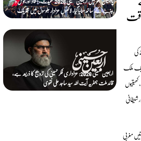
پاکستان بھر میں اربعین حسینی 2026 عقیدت، اتحاد اور جوش و
طاقت
جذبے کے ساتھ منایا گیا، لاکھوں عزادار جلوسوں میں شریک
 کی
 ایک ملک
اربعین حسینی 2026: عزاداری فکر حسینی کی ترویج کا ذریعہ ہے،
قائد ملت جعفریہ آیت اللہ سید ساجد علی نقوی
 کھیتیوں
 شیطانی
تیں مغربی