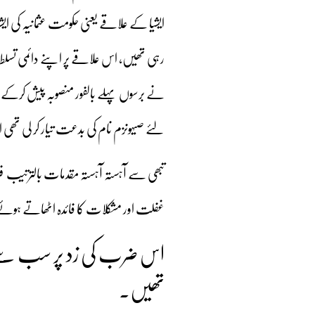
ایشیا کے علاقے یعنی حکومت عثمانیہ کی ای
رہی تھیں، اس علاقے پر اپنے دائمی تسل
نے برسوں پہلے بالفور منصوبہ پیش کرکے زم
لئے صیہونزم نام کی بدعت تیار کر لی ت
تبھی سے آہستہ آہستہ مقدمات بالترتیب ف
غفلت اور مشکلات کا فائدہ اٹھاتے ہوئے ان
اس ضرب کی زد پر سب سے پ
تھیں۔