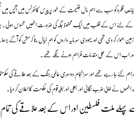
شیائي قلمرو کو سب سے اہم مال غنیمت کے طور پر پیرس کانفرنس میں آپس میں تقس
ط کے لئے اس کے قلب میں ایک محفوظ جگہ کی ضرورت انھیں محسوس ہوئی۔ برط
ین ہموار کر دی تھی اور یہودی سرمایہ داروں کو ہم خیال بنا کر مشن کو آگے بڑ
ھی اور اب اس کے عملی مقدمات فراہم ہونے لگے تھے۔
راہم کئے جا رہے تھے اور سرانجام دوسری عالمی جنگ کے بعد علاقے کی حکومت
ھوں نے اپنی ضرب لگائی اور جعلی اور بغیر قوم کی حکومت کا اعلان کر دیا۔
ہلے ملت فلسطین اور اس کے بعد علاقے کی تمام ا