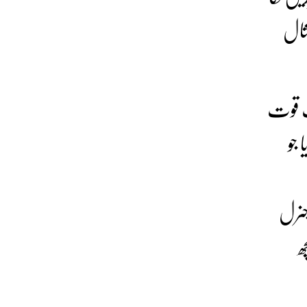
ثال
صب قوت
 جو
جنرل
ھ