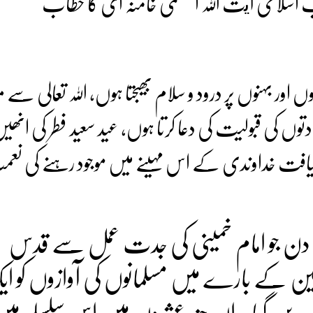
اب اسلامی آيت اللہ العظمی خامنہ ای کا خطاب
 اور بہنوں پر درود و سلام بھیجتا ہوں، اللہ تعالی سے 
وں کی قبولیت کی دعا کرتا ہوں، عید سعید فطر کی انھی
ر ضیافت خداوندی کے اس مہینے میں موجود رہنے کی نعم
ن جو امام خمینی کی جدت عمل سے قدس
ن کے بارے میں مسلمانوں کی آوازوں کو 
ہ بن گیا۔ ان چند عشروں میں اس سلسلے می