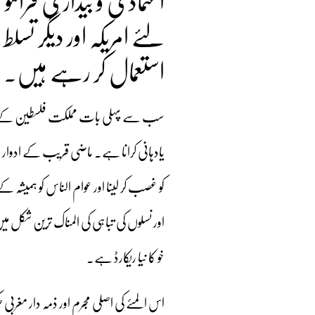
اعتمادی و بیداری فرا
لئے امریکہ اور دیگر تسل
استعمال کر رہے ہیں۔
سب سے پہلی بات مملکت فلسطین کے غصب
یادہانی کرانا ہے۔ ماضی قریب کے ادوار ک
کو غصب کر لینا اور عوام الناس کو ہمیشہ 
اور نسلوں کی تباہی کی المناک ترین شکل م
خو کا نیا ریکارڈ ہے۔
اس المئے کی اصلی مجرم اور ذمہ دار مغربی