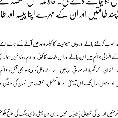
موش ہو جانے دے گی۔ حالانکہ اس مقصد کے
ط پسند طاقتیں اور ان کے مہرے اپنا پیسہ اور 
 کر لئے جانے اور وہاں صیہونیت کا کینسر وجود میں آنے کے بڑے المئے
ے انسانی جرائم میں اس پیمانے اور اس شدت کا کوئی اور جرم رونما نہیں ہوا۔
کے لئے ان کے گھربار اور موروثی سرزمین سے بے دخل کر دینا وہ بھی قتل و جرائم،
یں اور دسیوں سال تک اس تاریخی ستم کا تسلسل، حقیقت میں انسان کی درندگی اور
 حکومتیں اور ان کی شیطانی پالیسیاں تھیں۔ جس دن پہلی عالمی جنگ کی فاتح حکوم