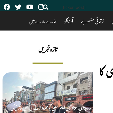
[ticker_post]
ی
ترقیاتی منصوبے
آرٹیکلز
ہمارے بارے میں
تازه خبریں
ی کا
راولپنڈی: عزاداریِ امام حسینؑ کو محدود کرنے کی کسی سازش کی