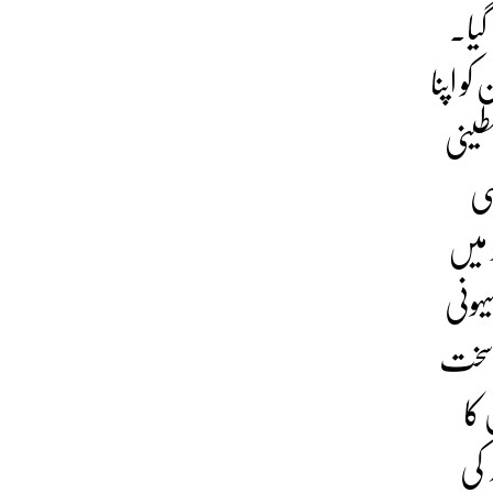
گیا۔
و اپنا
طینی
سی
 میں
یہونی
ی سخت
کا
 کی