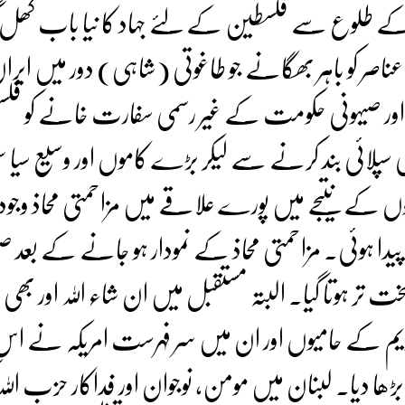
کے طلوع سے فلسطین کے لئے جہاد کا نیا باب کھل 
ناصر کو باہر بھگانے جو طاغوتی (شاہی) دور میں ایران ک
ے اور صیہونی حکومت کے غیر رسمی سفارت خانے کو فلس
یل کی سپلائی بند کرنے سے لیکر بڑے کاموں اور وسیع سیا
 کے نتیجے میں پورے علاقے میں مزاحمتی محاذ وجود
 پیدا ہوئی۔ مزاحمتی محاذ کے نمودار ہو جانے کے بعد ص
ر ہوتا گیا۔ البتہ مستقبل میں ان شاء اللہ اور بھ
یم کے حامیوں اور ان میں سر فہرست امریکہ نے اس 
 دیا۔ لبنان میں مومن، نوجوان اور فداکار حزب اللہ