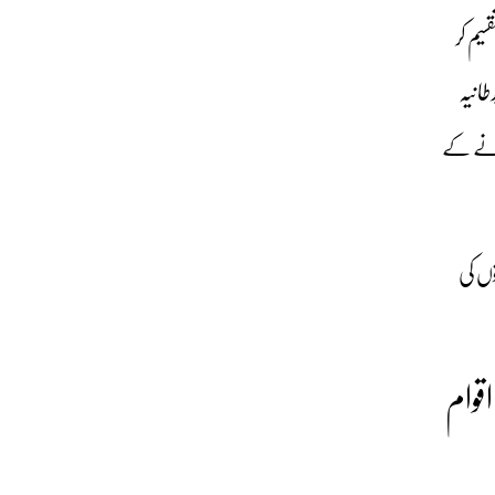
یم کر
انیہ
ھانے کے
وں کی
قوام