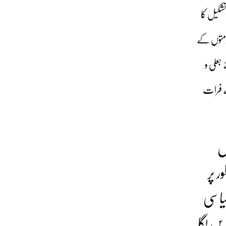
شکیل کا
کومتوں کے
جعلی و
ے فرات
ل
 پر
یاسی
یں لگا