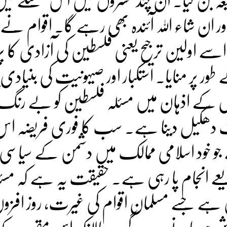
اور ان شاء اللہ آئندہ بھی رہے گا۔ اقوام نے 
 اسے اولین ترجیح یعنی فلسطین کی آزادی کا پ
ور پر منایا۔ استکبار اور صیہونیت کی بنیادی
ں کے اذہان میں مسئلہ فلسطین کو بے رنگ 
طرف دھکیل دینا ہے۔ سب کا فوری فریضہ ا
و خود اسلامی ممالک میں دشمن کے سیاسی ا
عے انجام پا رہی ہے۔ حقیقت یہ ہے کہ مسئ
 ہے جسے مسلمان اقوام کی غیرت، روز افزوں