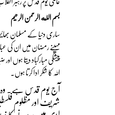
عالمی یوم قدس پر رہبر انقل
بسم الله الرحمن الرحیم
ساری دنیا کے مسلمان بھائیوں
مہینے رمضان میں ان کی عبادت
پیشگی مبارکباد دیتا ہوں او
اللہ کا شکر ادا کرتا ہوں۔
آج یوم قدس ہے۔ وہ د
شریف اور مظلوم فلسطی
لڑی میں پرونے کا ذریع