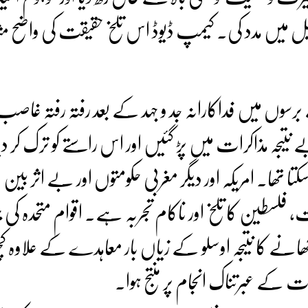
ل میں مدد کی۔ کیمپ ڈیوڈ اس تلخ حقیقت کی واضح م
برسوں میں فداکارانہ جد و جہد کے بعد رفتہ رفتہ غا
جہ مذاکرات میں پڑ گئیں اور اس راستے کو ترک کر دیا
ا تھا۔ امریکہ اور دیگر مغربی حکومتوں اور بے اثر بین
 فلسطین کا تلخ اور ناکام تجربہ ہے۔ اقوام متحدہ کی 
ھانے کا نتیجہ اوسلو کے زیاں بار معاہدے کے علاوہ کچ
فات کے عبرتناک انجام پر منتج ہوا۔