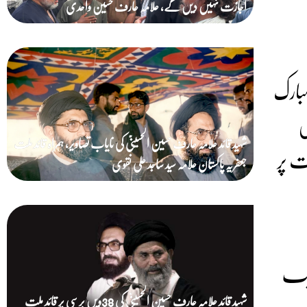
اجازت نہیں دیں گے، علامہ عارف حسین واحدی
مبارک
ں
شہید قائد علامہ عارف حسین الحسینیؒ کی نایاب تصاویر، ہمراہ قائد ملت
ت پر
جعفریہ پاکستان علامہ سید ساجد علی نقوی
ایک
ں
شہید قائد علامہ عارف حسین الحسینیؒ کی 38ویں برسی پر قائد ملت