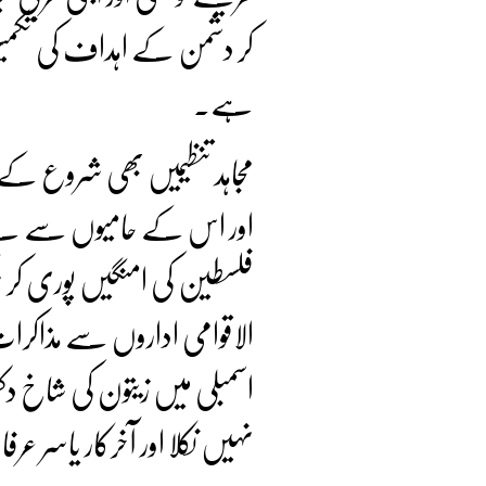
کر دشمن کے اہداف کی تکمی
ہے۔
مجاہد تنظیمیں بھی شروع کے 
اور اس کے حامیوں سے بے نتی
فلسطین کی امنگیں پوری کر سکت
الاقوامی اداروں سے مذاکرات،
اسمبلی میں زیتون کی شاخ دک
نہیں نکلا اور آخرکار یاسر عر