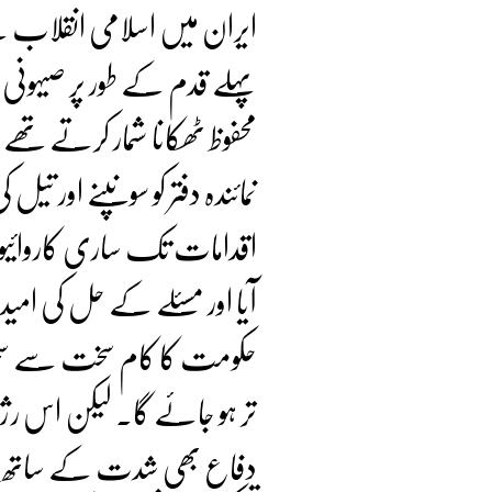
ایران میں اسلامی انقلاب 
پہلے قدم کے طور پر صیہونی ع
محفوظ ٹھکانا شمار کرتے تھ
نمائندہ دفتر کو سونپنے اور ت
اقدامات تک ساری کاروائیوں
آیا اور مسئلے کے حل کی امید
حکومت کا کام سخت سے سخت ت
تر ہو جائے گا۔ لیکن اس رژ
دفاع بھی شدت کے ساتھ بڑھا