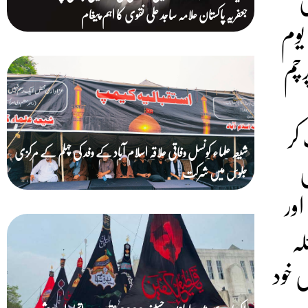
جعفریہ پاکستان علامہ ساجد علی نقوی کا اہم پیغام
یوم
رچم
کر
شیعہ علماء کونسل وفاقی علاقہ اسلام آباد کے وفد کی چہلم کے مرکزی
س
جلوس میں شرکت
ور
لہ
 خود