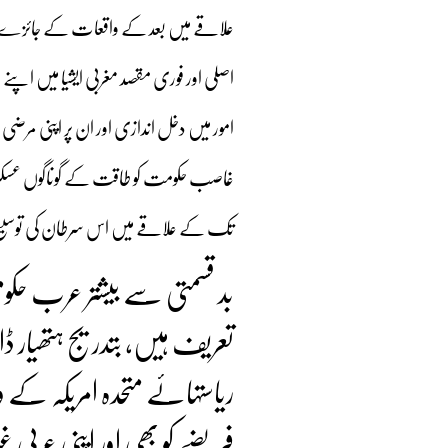
علاقے میں بعد کے واقعات کے جائزے سے پ
اصلی اور فوری مقصد مغربی ایشیا میں اپنے
امور میں دخل اندازی اور ان پر اپنی م
غاصب حکومت کو طاقت کے گوناگوں عسکری 
تک کے علاقے میں اس سرطان کی توسیع 
بد قسمتی سے بیشتر عرب حکو
تعریف ہیں، بتدریج ہتھیار ڈ
ریاستہائے متحدہ امریکہ کے 
فریضے کو بھی اور اپنی عربی 