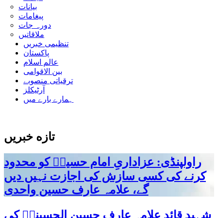
بیانات
پیغامات
دورہ جات
ملاقاتیں
تنظیمی خبریں
پاکستان
عالم اسلام
بین الاقوامی
ترقیاتی منصوبے
آرٹیکلز
ہمارے بارے میں
تازه خبریں
راولپنڈی: عزاداریِ امام حسینؑ کو محدود
کرنے کی کسی سازش کی اجازت نہیں دیں
گے، علامہ عارف حسین واحدی
شہید قائد علامہ عارف حسین الحسینیؒ کی