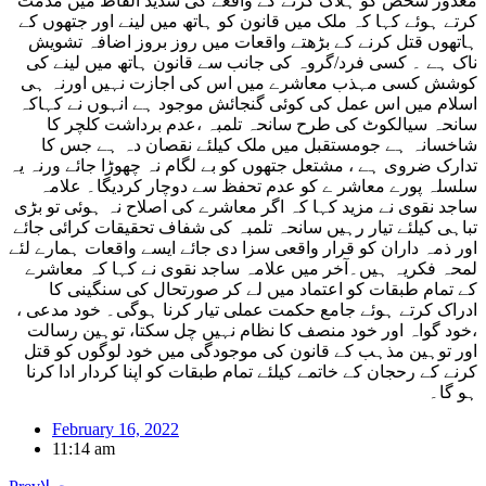
معذور شخص کو ہلاک کرنے کے واقعے کی شدید الفاظ میں مذمت
کرتے ہوئے کہا کہ ملک میں قانون کو ہاتھ میں لینے اور جتھوں کے
ہاتھوں قتل کرنے کے بڑھتے واقعات میں روز بروز اضافہ تشویش
ناک ہے ۔ کسی فرد/گروہ کی جانب سے قانون ہاتھ میں لینے کی
کوشش کسی مہذب معاشرے میں اس کی اجازت نہیں اورنہ ہی
اسلام میں اس عمل کی کوئی گنجائش موجود ہے انہوں نے کہاکہ
سانحہ سیالکوٹ کی طرح سانحہ تلمبہ ،عدم برداشت کلچر کا
شاخسانہ ہے جومستقبل میں ملک کیلئے نقصان دہ ہے جس کا
تدارک ضروی ہے ، مشتعل جتھوں کو بے لگام نہ چھوڑا جائے ورنہ یہ
سلسلہ پورے معاشر ے کو عدم تحفظ سے دوچار کردیگا۔ علامہ
ساجد نقوی نے مزید کہا کہ اگر معاشرے کی اصلاح نہ ہوئی تو بڑی
تباہی کیلئے تیار رہیں سانحہ تلمبہ کی شفاف تحقیقات کرائی جائے
اور ذمہ داران کو قرار واقعی سزا دی جائے ایسے واقعات ہمارے لئے
لمحہ فکریہ ہیں۔آخر میں علامہ ساجد نقوی نے کہا کہ معاشرے
کے تمام طبقات کو اعتماد میں لے کر صورتحال کی سنگینی کا
ادراک کرتے ہوئے جامع حکمت عملی تیار کرنا ہوگی۔ خود مدعی ،
،خود گواہ اور خود منصف کا نظام نہیں چل سکتا، توہین رسالت
اور توہین مذہب کے قانون کی موجودگی میں خود لوگوں کو قتل
کرنے کے رحجان کے خاتمے کیلئے تمام طبقات کو اپنا کردار ادا کرنا
ہو گا۔
February 16, 2022
11:14 am