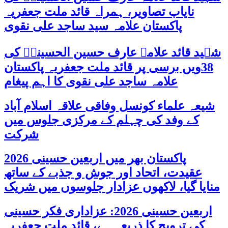
نایاب تصاویر، ہمراہ قائد ملت جعفریہ
پاکستان علامہ سید ساجد علی نقوی
شہید قائد علامہ عارف حسین الحسینیؒ کی
38ویں برسی پر قائد ملت جعفریہ پاکستان
علامہ ساجد علی نقوی کا اہم پیغام
شیعہ علماء کونسل وفاقی علاقہ اسلام آباد
کے وفد کی چہلم کے مرکزی جلوس میں
شرکت
پاکستان بھر میں اربعین حسینی 2026
عقیدت، اتحاد اور جوش و جذبے کے ساتھ
منایا گیا، لاکھوں عزادار جلوسوں میں شریک
اربعین حسینی 2026: عزاداری فکر حسینی
کی ترویج کا ذریعہ ہے، قائد ملت جعفریہ