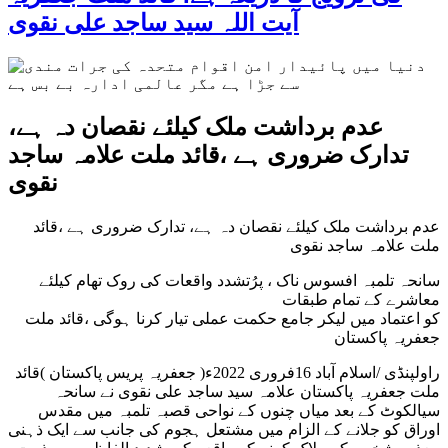
آیت اللہ سید ساجد علی نقوی
عدم برداشت ملک کیلئے نقصان دہ ہے،
تدارک ضروری ہے ،قائد ملت علامہ ساجد
نقوی
عدم برداشت ملک کیلئے نقصان دہ ہے، تدارک ضروری ہے ،قائد
ملت علامہ ساجد نقوی
سانحہ تلمبہ افسوس ناک ، پرُتشدد واقعات کی روک تھام کیلئے
معاشرے کے تمام طبقات
کو اعتماد میں لیکر جامع حکمت عملی تیار کرنا ہوگی ،قائد ملت
جعفریہ پاکستان
راولپنڈی /اسلام آباد 16فروری 2022ء( جعفریہ پریس پاکستان )قائد
ملت جعفریہ پاکستان علامہ سید ساجد علی نقوی نے سانحہ
سیالکوٹ کے بعد میاں چنوں کے نواحی قصبہ تلمبہ میں مقدس
اوراق کو جلانے کے الزام میں مشتعل ہجوم کی جانب سے ایک ذہنی