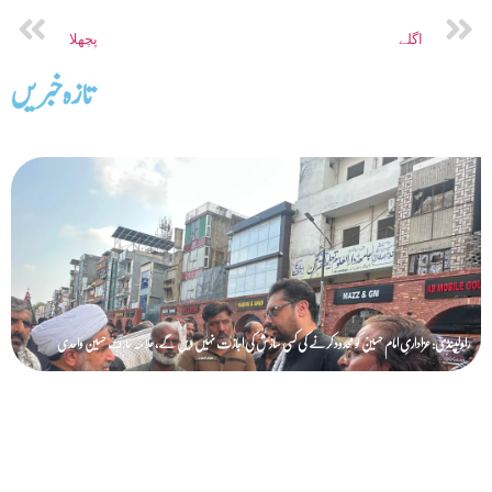
اگلے
پچھلا
تازه خبریں
راولپنڈی: عزاداریِ امام حسینؑ کو محدود کرنے کی کسی سازش کی اجازت نہیں دیں گے، علامہ عارف حسین واحدی