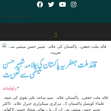
[ticker_post]
قائد ملت جعفریہ پاکستان کی علامہ شبیر حسن
میثمی سے تعزیت
راولپنڈی:*
قائد ملت جعفریہ پاکستان علامہ سید ساجد علی نقوی کی شیعہ
علماء کونسل پاکستان کے مرکزی سیکرٹری جنرل علامہ ڈاکٹر
شبیر حسن میثمی سے ان کے بڑے بھائی سجاد حسین لاکھانی