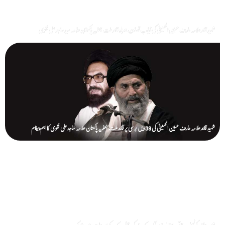
شہید قائد علامہ عارف حسین الحسینیؒ کی نایاب تصاویر، ہمراہ قائد ملت جعفریہ پاکستان علامہ سید ساجد علی نقوی
شہید قائد علامہ عارف حسین الحسینیؒ کی 38ویں برسی پر قائد ملت جعفریہ پاکستان علامہ ساجد علی نقوی کا اہم پیغام