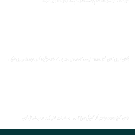
شیعہ علماء کونسل وفاقی علاقہ اسلام آباد کے وفد کی چہلم کے مرکزی جلوس میں شرکت
پاکستان بھر میں اربعین حسینی 2026 عقیدت، اتحاد اور جوش و جذبے کے ساتھ منایا گیا، لاکھوں عزادار جلوسوں میں شریک
اربعین حسینی 2026: عزاداری فکر حسینی کی ترویج کا ذریعہ ہے، قائد ملت جعفریہ آیت اللہ سید ساجد علی نقوی