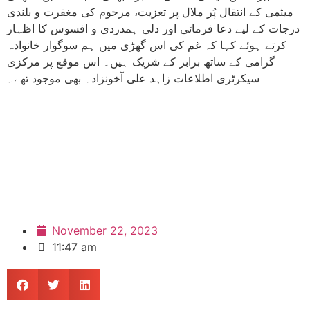
میثمی کے انتقال پُر ملال پر تعزیت، مرحوم کی مغفرت و بلندی
درجات کے لیے دعا فرمائی اور دلی ہمدردی و افسوس کا اظہار
کرتے ہوئے کہا کہ غم کی اس گھڑی میں ہم سوگوار خانوادہ
گرامی کے ساتھ برابر کے شریک ہیں۔ اس موقع پر مرکزی
سیکرٹری اطلاعات زاہد علی آخونزادہ بھی موجود تھے۔
November 22, 2023
11:47 am