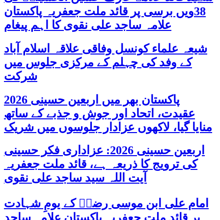
38ویں برسی پر قائد ملت جعفریہ پاکستان
علامہ ساجد علی نقوی کا اہم پیغام
شیعہ علماء کونسل وفاقی علاقہ اسلام آباد
کے وفد کی چہلم کے مرکزی جلوس میں
شرکت
پاکستان بھر میں اربعین حسینی 2026
عقیدت، اتحاد اور جوش و جذبے کے ساتھ
منایا گیا، لاکھوں عزادار جلوسوں میں شریک
اربعین حسینی 2026: عزاداری فکر حسینی
کی ترویج کا ذریعہ ہے، قائد ملت جعفریہ
آیت اللہ سید ساجد علی نقوی
امام علی ابن موسی رضاؑ کے یومِ شہادت
پر قائد ملت جعفریہ پاکستان علامہ ساجد