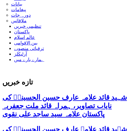
بیانات
پیغامات
دورہ جات
ملاقاتیں
تنظیمی خبریں
پاکستان
عالم اسلام
بین الاقوامی
ترقیاتی منصوبے
آرٹیکلز
ہمارے بارے میں
تازه خبریں
شہید قائد علامہ عارف حسین الحسینیؒ کی
نایاب تصاویر، ہمراہ قائد ملت جعفریہ
پاکستان علامہ سید ساجد علی نقوی
شہید قائد علامہ عارف حسین الحسینیؒ کی