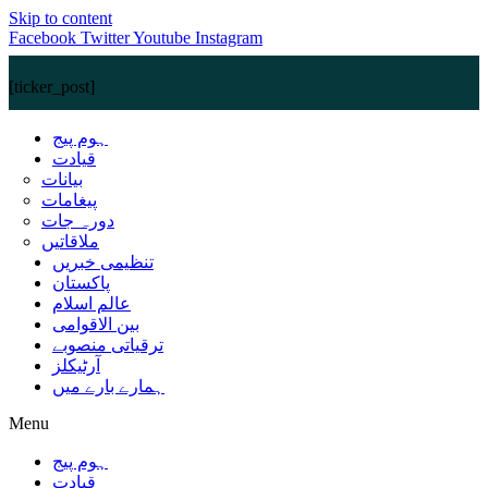
Skip to content
Facebook
Twitter
Youtube
Instagram
[ticker_post]
ہوم پیج
قیادت
بیانات
پیغامات
دورہ جات
ملاقاتیں
تنظیمی خبریں
پاکستان
عالم اسلام
بین الاقوامی
ترقیاتی منصوبے
آرٹیکلز
ہمارے بارے میں
Menu
ہوم پیج
قیادت