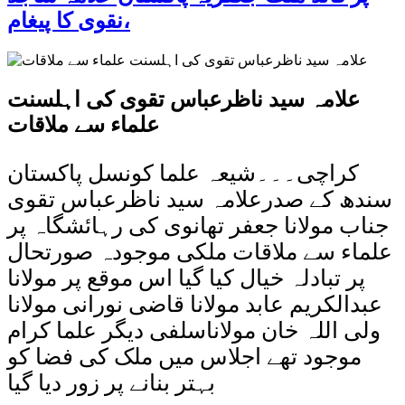
نقوی کا پیغام،
علامہ سید ناظرعباس تقوی کی اہلسنت
علماء سے ملاقات
کراچی۔۔۔شیعہ علما کونسل پاکستان
سندھ کے صدرعلامہ سید ناظرعباس تقوی
جناب مولانا جعفر تھانوی کی رہائشگاہ پر
علماء سے ملاقات ملکی موجودہ صورتحال
پر تبادلہ خیال کیا گیا اس موقع پر مولانا
عبدالکریم عابد مولانا قاضی نورانی مولانا
ولی اللہ خان مولاناسلفی دیگر علما کرام
موجود تھے اجلاس میں ملک کی فضا کو
بہتر بنانے پر زور دیا گیا