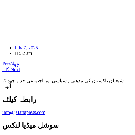
July 7, 2025
11:32 am
پچھلا
Prev
Next
اگلے
شیعیان پاکستان کی مذهبی , سیاسی اور اجتماعی جد و جهد کا
آئینہ
info@jafariapress.com​
سوشل میڈیا لنکس