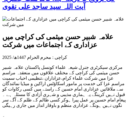
آیت اللہ سید ساجد علی نقوی
علامہ شبیر حسن میثمی کی کراچی میں
عزاداری کے اجتماعات میں شرکت
کراچی : محرم الحرام 1447ھ/ 2025
مرکزی سیکرٹری جنرل شیعہ علماء کونسل پاکستان علامہ شبیر
حسن میثمی کی کراچی کے مختلف علاقوں میں منعقدہ مراسم
عزا میں شرکت علماء
کرام،عزاداران ،تنظیمی احباب سمیت
مراسم عزا کی خدمت پر مامور اسکاؤٹس اراکین و میڈیا نمائندگان
سے ملاقاتیں عزاداری امام حسین کے راستے میں کسی رکاوات کو
قبول نہیں کرینگے یہ ہماری مذیبی و شہری آزادی کا مسئلہ ہے ۔
پیغام امام حسین پر عمل پیرا ہوکر کسی ظالم کے ظلم کے آگے سر
نگوں نہیں ہونگے عزاداری منظم و باوقار انداز میں جاری رہیگی
۔