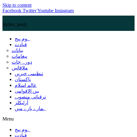
Skip to content
Facebook
Twitter
Youtube
Instagram
[ticker_post]
ہوم پیج
قیادت
بیانات
پیغامات
دورہ جات
ملاقاتیں
تنظیمی خبریں
پاکستان
عالم اسلام
بین الاقوامی
ترقیاتی منصوبے
آرٹیکلز
ہمارے بارے میں
Menu
ہوم پیج
قیادت