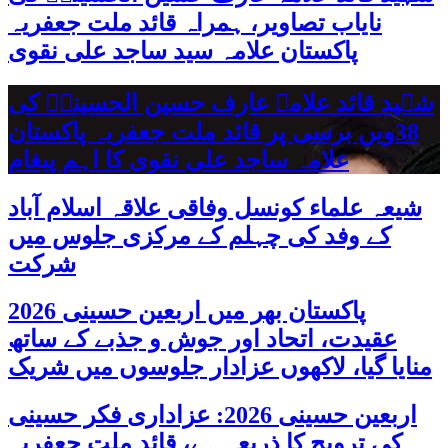
نایاب تصاویر، ہمراہ قائد ملت جعفریہ
پاکستان علامہ سید ساجد علی نقوی
شہید قائد علامہ عارف حسین الحسینیؒ کی
38ویں برسی پر قائد ملت جعفریہ پاکستان
علامہ ساجد علی نقوی کا اہم پیغام
شیعہ علماء کونسل وفاقی علاقہ اسلام آباد
کے وفد کی چہلم کے مرکزی جلوس میں
شرکت
پاکستان بھر میں اربعین حسینی 2026
عقیدت، اتحاد اور جوش و جذبے کے ساتھ
منایا گیا، لاکھوں عزادار جلوسوں میں شریک
اربعین حسینی 2026: عزاداری فکر حسینی
کی ترویج کا ذریعہ ہے، قائد ملت جعفریہ