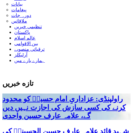
بیانات
پیغامات
دورہ جات
ملاقاتیں
تنظیمی خبریں
پاکستان
عالم اسلام
بین الاقوامی
ترقیاتی منصوبے
آرٹیکلز
ہمارے بارے میں
تازه خبریں
راولپنڈی: عزاداریِ امام حسینؑ کو محدود
کرنے کی کسی سازش کی اجازت نہیں دیں
گے، علامہ عارف حسین واحدی
شہید قائد علامہ عارف حسین الحسینیؒ کی