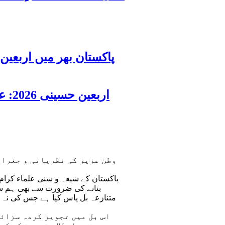
اربعین حسینی 2026: عزاداری فکر حسینی کی ترویج کا ذریعہ ہے، قائد ملت جعفریہ آیت اللہ سید ساجد علی نقوی
وطن عزیز کی نظریاتی و جغراف
پاکستان کے شیعہ و سنی علماء کرام 
بنانے کی ضرورت سے بھی ہم سب
متنازعہ بل پاس کیا ہے جس کی نہ 
اس بل میں تجویز کردہ سزائی