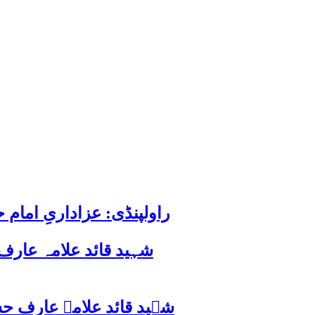
راولپنڈی: عزاداریِ اما
شہید قائد علامہ عارف