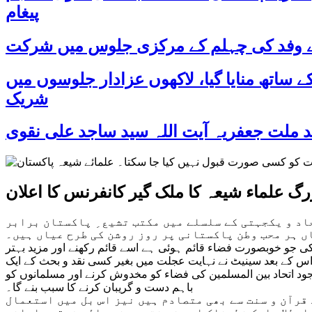
پیغام
 کے وفد کی چہلم کے مرکزی جلوس میں شرکت
د اور جوش و جذبے کے ساتھ منایا گیا، لاکھوں عزادار جلوسوں میں
شریک
رگ علماء شیعہ کا ملک گیر کانفرنس کا اعلان
اد و یکجہتی کے سلسلے میں مکتب تشیع ِ پاکستان برابر
ں ہر محب وطن پاکستانی پر روز روشن کی طرح عیاں ہیں۔
ی جو خوبصورت فضاء قائم ہوئی ہے اسے قائم رکھنے اور مزید بہتر
 کے بعد سینیٹ نے نہایت عجلت میں بغیر کسی نقد و بحث کے ایک
د اتحاد بین المسلمین کی فضاء کو مخدوش کرنے اور مسلمانوں کو
باہم دست و گریبان کرنے کا سبب بنے گا۔
قرآن و سنت سے بھی متصادم ہیں نیز اس بل میں استعمال