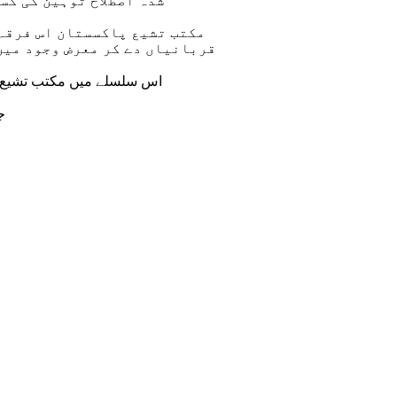
شدہ اصطلاح توہین کی کس
مکتب تشیع پاکسستان اس فرقہ 
قربانیاں دے کر معرض وجود میں 
ج