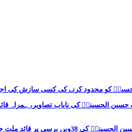
م حسینؑ کو محدود کرنے کی کسی سازش کی اج
 حسین الحسینیؒ کی نایاب تصاویر، ہمراہ قائ
شہید قائد علامہ عارف حسین الحسینیؒ ک