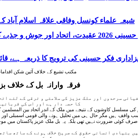
شیعہ علماء کونسل وفاقی علاقہ اسلام آباد
پاکستان بھر میں اربعین حسینی 2026 عقیدت، اتحا
فرقہ وارانہ بل کے خلاف بز
یائی سرحدوں اور ملک عزیز کی سلامتی و ترقی کے لئے اتح
کا حصہ دار ہے اور اس کی قربانیا
کی مسلسل کاوشوں کے نتیجے میں ملک کے اندر اتحاد بین المسلمین ک
 واقف ہیں مگر حال ہی میں تحلیل ہونے والی قومی اسمبلی اور اس
صرف کوئی ضرورت نہیں تھی بلکہ یہ بل ملک عزیز پاکستان میں موجو
ں بنیادی انسانی حقوق کے صریح خلاف ہونے کے ساتھ ساتھ 