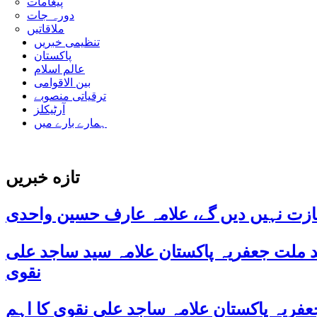
پیغامات
دورہ جات
ملاقاتیں
تنظیمی خبریں
پاکستان
عالم اسلام
بین الاقوامی
ترقیاتی منصوبے
آرٹیکلز
ہمارے بارے میں
تازه خبریں
ازت نہیں دیں گے، علامہ عارف حسین واحدی
د ملت جعفریہ پاکستان علامہ سید ساجد علی
نقوی
ی 38ویں برسی پر قائد ملت جعفریہ پاکستان علامہ ساجد علی نقوی کا اہم