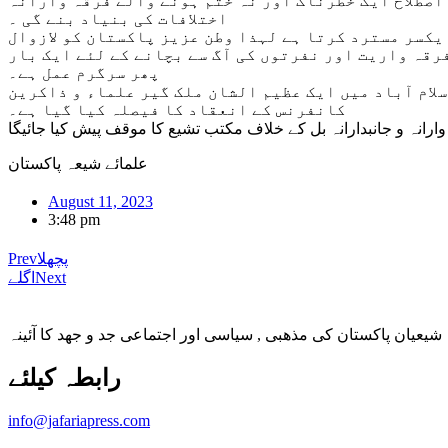
 اصطلاح ایک خطرناک اور نہ ختم ہونے والے فرقہ وارانہ
اختلافات کی بنیاد بنے گی ۔
یکسر مسترد کرتا ہے لہذا وطن عزیز پاکستان کو لازوال
رقہ واریت اور نفرتوں کی آگ سے بچانے کے لئے ایک بار
پھر سرگرم عمل ہے۔
 بزرگ علمائے کرام کی جانب سے مورخہ 16اگست 2023بروز بدھ اسلام آباد میں ایک عظیم الشان ملک گیر علماء و ذاکرین
کانفرنس کے انعقاد کا فیصلہ کیا گیا ہے۔
انہ و جانبدارانہ بل کے خلاف مکتب تشیع کا موقف پیش کیا جائیگا
علمائے شیعہ پاکستان
August 11, 2023
3:48 pm
پچھلا
Prev
Next
اگلے
شیعیان پاکستان کی مذهبی , سیاسی اور اجتماعی جد و جهد کا آئینہ
info@jafariapress.com​