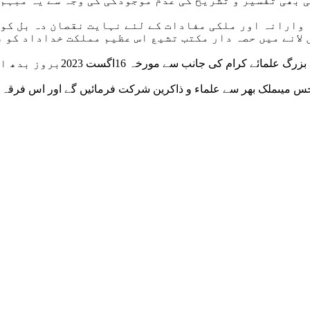
ی بھی تفسیر و تشریح کی عدم موجودگی کی وجہ سے یہ مبہم
وارانہ اور ملکی مفادات کے لئے نہایت نقصان دہ بل کو 
لانے میں حصہ دار مکتب تشیع اس عظیم مملکت خداداد کو ف
اس سلسلے میں مکتب تشیع
س میںملک بھر سے علماء و ذاکرین شرکت فرمائیں گے اور اس فرقہ وار