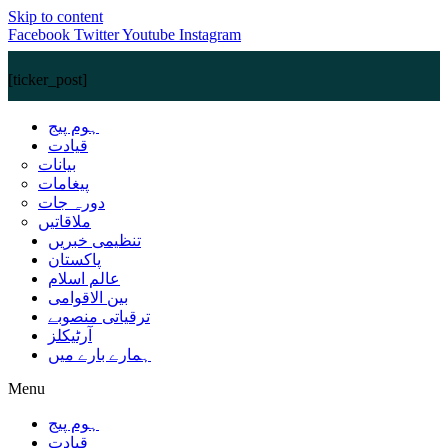
Skip to content
Facebook
Twitter
Youtube
Instagram
[ticker_post]
ہوم پیج
قیادت
بیانات
پیغامات
دورہ جات
ملاقاتیں
تنظیمی خبریں
پاکستان
عالم اسلام
بین الاقوامی
ترقیاتی منصوبے
آرٹیکلز
ہمارے بارے میں
Menu
ہوم پیج
قیادت