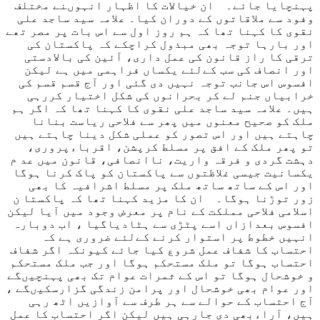
پہنچایا جائے۔ ان خیالات کا اظہار انہوںنے مختلف
وفود سے ملاقاتوں کے دوران کیا۔ علامہ سید ساجد علی
نقوی کا کہنا تھا کہ ہم روز اول سے اس بات پر مصر تھے
اور بارہا توجہ بھی مبذول کراچکے کہ پاکستان کی
ترقی کا راز قانون کی عمل داری، آئین کی بالادستی
اور انصاف کی سب کےلئے یکساں فراہمی میں ہے لیکن
افسوس اس جانب توجہ نہیں دی گئی اور آج قسم قسم کی
خرابیاں جنم لے کر بحرانوں کی شکل اختیار کررہی
ہیں۔ علامہ سید ساجد علی نقوی کا کہنا تھا کہ اگر ہم
ملک کو صحیح معنوں میں پھر سے فلاحی ریاست بنانا
چاہتے ہیں اور اس تصور کو عملی شکل دینا چاہتے ہیں
تو پھر ملک کے افق پر مسلط کرپشن، اقرباءپروری،
دہشت گردی و فرقہ واریت، ناانصافی، قانون میں عد م
یکسانیت جیسی غلاظتوں سے پاکستان کو پاک کرنا ہوگا
اور اس کے ساتھ ساتھ ملک پر مسلط اشرافیہ کا بھی
زور توڑنا ہوگا۔ ان کا مزید کہنا تھا کہ پاکستا ن
اسلامی فلاحی مملکت کے نام پر معرض وجود میں آیا لیکن
افسوس بعدازاں اسے پٹڑی سے ہٹادیاگیا ، اب دوبارہ
انہیں خطوط پر استوار کرنے کےلئے ضروری ہے کہ
احتساب کا شفاف عمل شروع کیا جائے کیونکہ اگر شفاف
احتساب ہوگا تو ملک مستحکم ہوگا اور جب ملک مستحکم
و خوشحال ہوگا تو اس کے ثمرات عوام تک بھی پہنچیںگے
اور عوام بھی خوشحال اور پرامن زندگی گزارسکیںگے ،
آج احتساب کے حوالے سے ہر طرف سے آوازیں اٹھ رہی
ہیں، آراءبھی دی جارہی ہیں لیکن اگر احتساب کا عمل