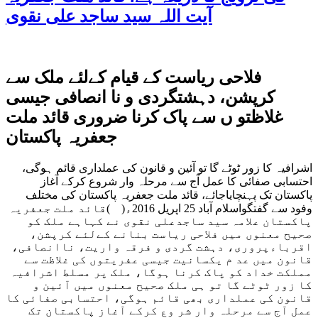
آیت اللہ سید ساجد علی نقوی
فلاحی ریاست کے قیام کےلئے ملک سے
کرپشن، دہشتگردی و نا انصافی جیسی
غلاظتو ں سے پاک کرنا ضروری قائد ملت
جعفریہ پاکستان
اشرافیہ کا زور ٹوٹے گا تو آئین و قانون کی عملداری قائم ہوگی،
احتسابی صفائی کا عمل آج سے مرحلہ وار شروع کرکے آغاز
پاکستان تک پہنچایاجائے، قائد ملت جعفریہ پاکستان کی مختلف
وفود سے گفتگواسلام آباد 25 اپریل 2016ء( )قائد ملت جعفریہ
پاکستان علامہ سید ساجدعلی نقوی نے کہاہے ملک کو
صحیح معنوں میں فلاحی ریاست بنانے کےلئے کرپشن،
اقرباءپروری، دہشت گردی و فرقہ واریت، ناانصافی،
قانون میں عد م یکسانیت جیسی عفریتوں کی غلاظت سے
مملکت خداد کو پاک کرنا ہوگا، ملک پر مسلط اشرافیہ
کا زور ٹوٹے گا تو ہی ملک صحیح معنوں میں آئین و
قانون کی عملداری بھی قائم ہوگی، احتسابی صفائی کا
عمل آج سے مرحلہ وار شر وع کرکے آغاز پاکستان تک