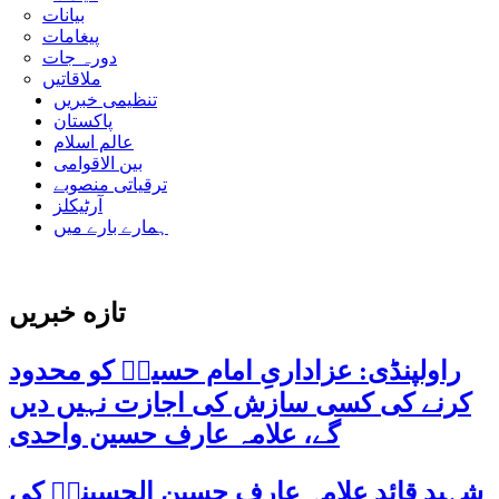
بیانات
پیغامات
دورہ جات
ملاقاتیں
تنظیمی خبریں
پاکستان
عالم اسلام
بین الاقوامی
ترقیاتی منصوبے
آرٹیکلز
ہمارے بارے میں
تازه خبریں
راولپنڈی: عزاداریِ امام حسینؑ کو محدود
کرنے کی کسی سازش کی اجازت نہیں دیں
گے، علامہ عارف حسین واحدی
شہید قائد علامہ عارف حسین الحسینیؒ کی