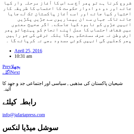
شروع کرنا ہے تو پھر آج سے اس کا آغاز مرحلہ وار کیا
جائے اور دو دو ادوار حکومت کا احتساب کا طریقہ کار
اختیار کیا جائے اور اسے آغاز پاکستان تک لے جایا
جائے تاکہ جہاں سے ان بیماریوں سے جڑیں پکڑیں
انہیں جڑوں کو نابود کیا جاسکے۔ اگر صحیح معنوں
میں شفاف احتساب کا عمل اپنے انجام کو پہنچاتو پھر
ارض وطن نہ صرف مستحکم ہوگا بلکہ ترقی کی جو راہیں
پھر کھلیں گی انہیں کوئی مسدود بھی نہ کرپائے گا ۔
April 25, 2016
10:31 am
پچھلا
Prev
Next
اگلے
شیعیان پاکستان کی مذهبی , سیاسی اور اجتماعی جد و جهد کا
آئینہ
info@jafariapress.com​
سوشل میڈیا لنکس