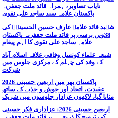
نایاب تصاویر، ہمراہ قائد ملت جعفریہ
پاکستان علامہ سید ساجد علی نقوی
شہید قائد علامہ عارف حسین الحسینیؒ کی
38ویں برسی پر قائد ملت جعفریہ پاکستان
علامہ ساجد علی نقوی کا اہم پیغام
شیعہ علماء کونسل وفاقی علاقہ اسلام آباد
کے وفد کی چہلم کے مرکزی جلوس میں
شرکت
پاکستان بھر میں اربعین حسینی 2026
عقیدت، اتحاد اور جوش و جذبے کے ساتھ
منایا گیا، لاکھوں عزادار جلوسوں میں شریک
اربعین حسینی 2026: عزاداری فکر حسینی
کی ترویج کا ذریعہ ہے، قائد ملت جعفریہ